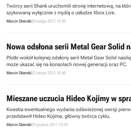
Twórcy serii Shank uruchomili stronę internetową, na kt
szykowaną wyłącznie z myślą o usłudze Xbox Live.
Marcin Skierski
28 lutego 2012 10:30
Nowa odsłona serii Metal Gear Solid 
Plotki wokół kolejnej odsłony serii Metal Gear Solid nas
może ukazać się na konsolach nowej generacji oraz PC.
Marcin Skierski
22 lutego 2012 10:40
Mieszane uczucia Hideo Kojimy w spra
Kwestia ewentualnego wydania odświeżonej wersji pierws
przedstawił Hideo Kojima, główny twórca cyklu.
Marcin Skierski
29 grudnia 2011 10:55