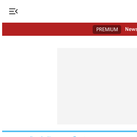

New
PREMIUM