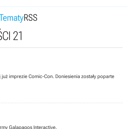
Tematy
RSS
CI 21
j już imprezie Comic-Con. Doniesienia zostały poparte
irmy Galapagos Interactive.