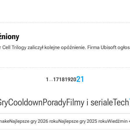
źniony
 Cell Trilogy zaliczył kolejne opóźnienie. Firma Ubisoft ogło
21
1
17
18
19
20
...
Gry
Cooldown
Porady
Filmy i seriale
Tech
emake
Najlepsze gry 2026 roku
Najlepsze gry 2025 roku
Wiedźmin 