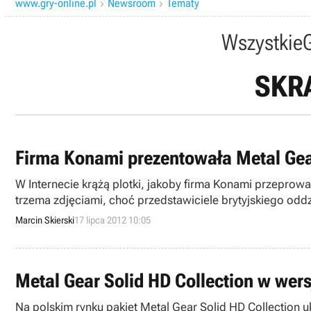
www.gry-online.pl
Newsroom
Tematy


Wszystkie
SKR
Firma Konami prezentowała Metal Gea
W Internecie krążą plotki, jakoby firma Konami przeprow
trzema zdjęciami, choć przedstawiciele brytyjskiego oddz
Marcin Skierski
17 lipca 2012 10:05
Metal Gear Solid HD Collection w wer
Na polskim rynku pakiet Metal Gear Solid HD Collection u