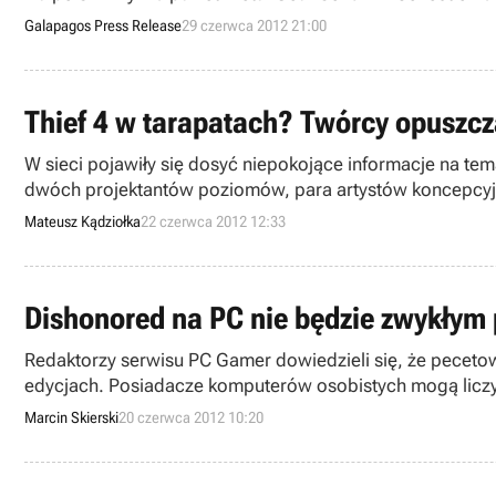
Galapagos Press Release
29 czerwca 2012 21:00
Thief 4 w tarapatach? Twórcy opuszcz
W sieci pojawiły się dosyć niepokojące informacje na tem
dwóch projektantów poziomów, para artystów koncepcyjn
Mateusz Kądziołka
22 czerwca 2012 12:33
Dishonored na PC nie będzie zwykłym 
Redaktorzy serwisu PC Gamer dowiedzieli się, że pecet
edycjach. Posiadacze komputerów osobistych mogą liczyć
Marcin Skierski
20 czerwca 2012 10:20