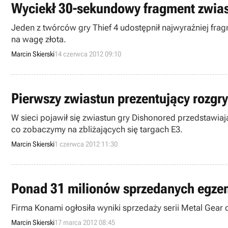
Wyciekł 30-sekundowy fragment zwias
Jeden z twórców gry Thief 4 udostępnił najwyraźniej fra
na wagę złota.
Marcin Skierski
14 czerwca 2012 09:10
Pierwszy zwiastun prezentujący rozgr
W sieci pojawił się zwiastun gry Dishonored przedstawia
co zobaczymy na zbliżających się targach E3.
Marcin Skierski
1 czerwca 2012 11:30
Ponad 31 milionów sprzedanych egzemp
Firma Konami ogłosiła wyniki sprzedaży serii Metal Gear 
Marcin Skierski
17 marca 2012 08:45