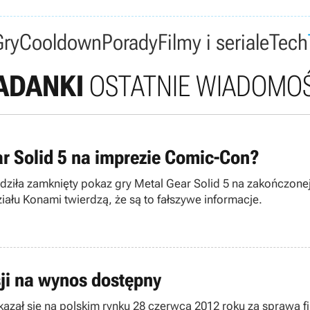
Gry
Cooldown
Porady
Filmy i seriale
Tech
ADANKI
OSTATNIE WIADOMOŚ
r Solid 5 na imprezie Comic-Con?
adziła zamknięty pokaz gry Metal Gear Solid 5 na zakończone
iału Konami twierdzą, że są to fałszywe informacje.
sji na wynos dostępny
kazał się na polskim rynku 28 czerwca 2012 roku za sprawą f