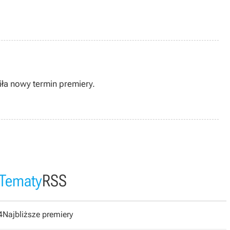
siła nowy termin premiery.
Tematy
RSS
4
Najbliższe premiery