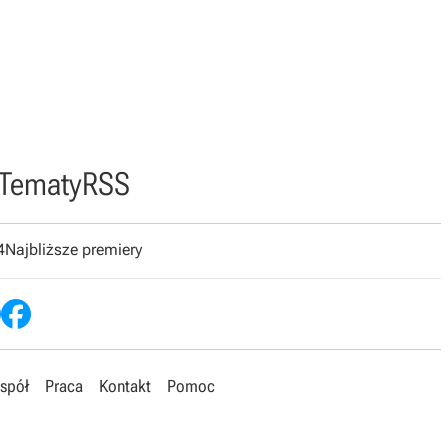
Tematy
RSS
4
Najbliższe premiery
spół
Praca
Kontakt
Pomoc