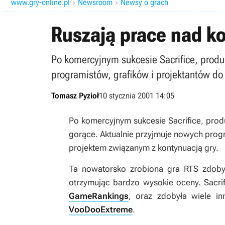
www.gry-online.pl
Newsroom
Newsy o grach


Ruszają prace nad ko
Po komercyjnym sukcesie Sacrifice, produ
programistów, grafików i projektantów d
Tomasz Pyzioł
10 stycznia 2001 14:05
Po komercyjnym sukcesie Sacrifice, pro
gorące. Aktualnie przyjmuje nowych prog
projektem związanym z kontynuacją gry.
Ta nowatorsko zrobiona gra RTS zdoby
otrzymując bardzo wysokie oceny. Sacri
GameRankings
, oraz zdobyła wiele in
VooDooExtreme
.