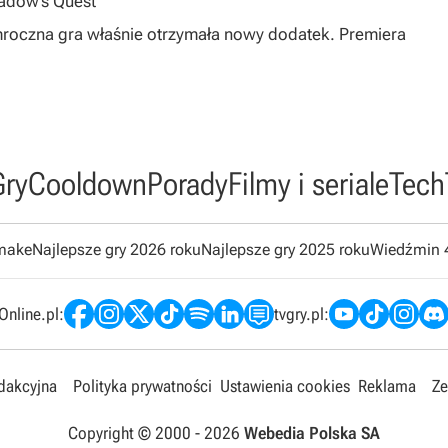
hadow’s Quest
mroczna gra właśnie otrzymała nowy dodatek. Premiera
Gry
Cooldown
Porady
Filmy i seriale
Tech
emake
Najlepsze gry 2026 roku
Najlepsze gry 2025 roku
Wiedźmin 
nline.pl:
tvgry.pl:
edakcyjna
Polityka prywatności
Ustawienia cookies
Reklama
Ze
Copyright © 2000 -
2026
Webedia Polska SA