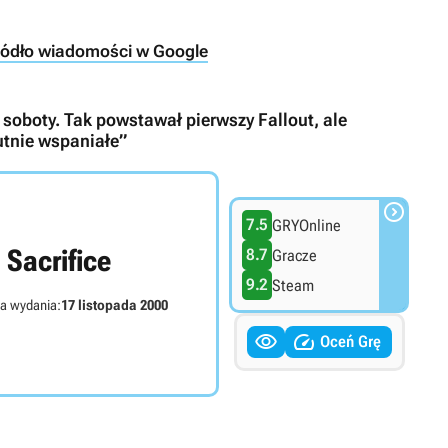
ródło wiadomości w Google
e soboty. Tak powstawał pierwszy Fallout, ale
utnie wspaniałe”

7.5
GRYOnline
Sacrifice
8.7
Gracze
9.2
Steam
a wydania:
17 listopada 2000


Oceń Grę