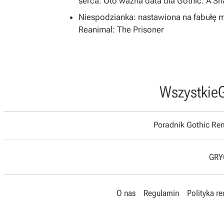
serca. Oto ważna data dla Gothic: A S
Niespodzianka: nastawiona na fabułę 
Reanimal: The Prisoner
Wszystkie
Poradnik Gothic R
GRYO
O nas
Regulamin
Polityka r