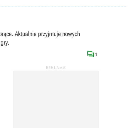
orące. Aktualnie przyjmuje nowych
gry.

1