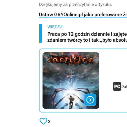
Dziękujemy za przeczytanie artykułu.
Ustaw GRYOnline.pl jako preferowane ź
WIĘCEJ:
Praca po 12 godzin dziennie i zajęt
zdaniem twórcy to i tak „było absol
Dat


2