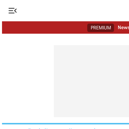

New
PREMIUM