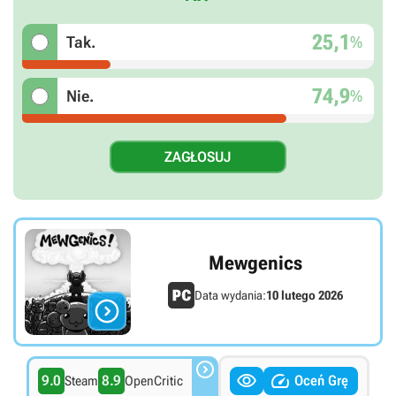
25,1
%
Tak.
74,9
%
Nie.
Mewgenics
Data wydania:
10 lutego 2026




9.0
8.9
Oceń Grę
Steam
OpenCritic