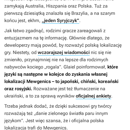
zamykają Australia, Hiszpania oraz Polska. Tuż za
pierwszą dziesiątką znalazła się Brazylia, a na szarym
końcu jest, ekhm,
„jeden Syryjczyk”
.
Jak łatwo zgadnąć, rodzimi gracze zareagowali z
entuzjazmem na tę informację. Głównie dlatego, że
deweloperzy mają powód, by rozważyć polską lokalizację
gry. Niestety, od
wczorajszej wiadomości
nic się nie
zmieniło, przynajmniej nie na lepsze dla rodzimych
nabywców kociego „rogala”. Glaiel poinformował,
które
języki są następne w kolejce do zyskania własnej
lokalizacji
Mewgenics
– to japoński, chiński, koreański
oraz rosyjski.
Rozważane jest też tłumaczenie na
ukraiński, a to za sprawą wyników
oficjalnej ankiety
.
Trzeba jednak dodać, że dzięki sukcesowi gry twórcy
rozważają też „danie zielonego światła paru innym
językom”. Jest więc szansa, że i oficjalna polska
lokalizacja trafi do
Mewgenics
.