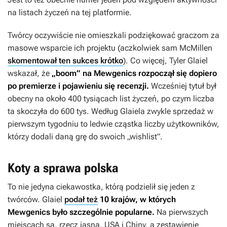
na listach życzeń na tej platformie.
Twórcy oczywiście nie omieszkali podziękować graczom za
masowe wsparcie ich projektu (aczkolwiek sam McMillen
skomentował ten sukces krótko
). Co więcej, Tyler Glaiel
wskazał, że
„boom” na
Mewgenics
rozpoczął się dopiero
po premierze i pojawieniu się recenzji.
Wcześniej tytuł był
obecny na około 400 tysiącach list życzeń, po czym liczba
ta skoczyła do 600 tys. Według Glaiela zwykle sprzedaż w
pierwszym tygodniu to ledwie cząstka liczby użytkowników,
którzy dodali daną grę do swoich „wishlist”.
Koty a sprawa polska
To nie jedyna ciekawostka, którą podzielił się jeden z
twórców. Glaiel
podał też
10 krajów, w których
Mewgenics
było szczególnie popularne.
Na pierwszych
miejscach są, rzecz jasna, USA i Chiny, a zestawienie