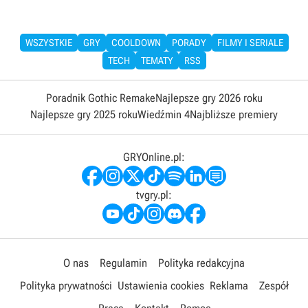
WSZYSTKIE
GRY
COOLDOWN
PORADY
FILMY I SERIALE
TECH
TEMATY
RSS
Poradnik Gothic Remake
Najlepsze gry 2026 roku
Najlepsze gry 2025 roku
Wiedźmin 4
Najbliższe premiery
GRYOnline.pl:
tvgry.pl:
O nas
Regulamin
Polityka redakcyjna
Polityka prywatności
Ustawienia cookies
Reklama
Zespół