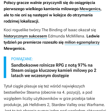
Polscy gracze walnie przyczynili się do osiągnięcia
pierwszego wielkiego kamienia milowego
Mewgenics
,
ale to nie oni są następni w kolejce do otrzymania
rodzimej lokalizacji.
Koci roguelike twórcy
The Binding of Isaac
okazał się
historycznym sukcesem
Edmunda McMillena.
Ledwie
tydzień po premierze rozeszło się
milion egzemplarzy
Mewgenics
.
POWIĄZANE:
Sandboksowe rolnicze RPG z notą 97% na
Steam osiąga kluczowy kamień milowy po 2
latach we wczesnym dostępie
Tytuł ciągle plasuje się też wśród największych
bestsellerów Steama (obecnie na 4. pozycji), a pod
względem liczby użytkowników w grze przebija takie
produkcje, jak
Helldivers 2
,
Stardew Valley
oraz
Warframe
.
Jest to też obecnie numer jeden pod względem aktywności