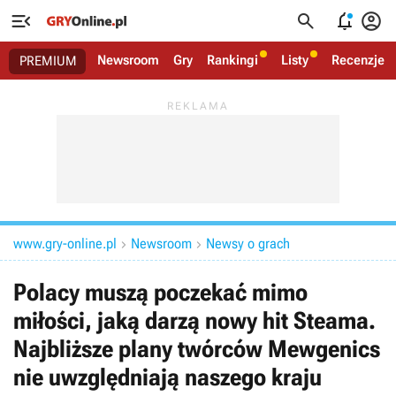




Newsroom
Gry
Rankingi
Listy
Recenzje
PREMIUM
www.gry-online.pl
Newsroom
Newsy o grach


Polacy muszą poczekać mimo
miłości, jaką darzą nowy hit Steama.
Najbliższe plany twórców Mewgenics
nie uwzględniają naszego kraju