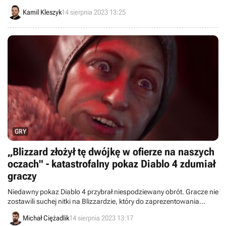
aktorka zapatruje się na taki pomysł?
Kamil Kleszyk
14 sierpnia 2023 13:25
GRY
„Blizzard złożył tę dwójkę w ofierze na naszych
oczach" - katastrofalny pokaz Diablo 4 zdumiał
graczy
Niedawny pokaz Diablo 4 przybrał niespodziewany obrót. Gracze nie
zostawili suchej nitki na Blizzardzie, który do zaprezentowania
nowych funkcji oddelegował deweloperów niespecjalnie
Michał Ciężadlik
14 sierpnia 2023 13:17
wiedzących, jak to zrobić.