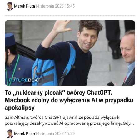
umiejętnościami. Celem zmagań jest zhackowanie satelity, a główna
Marek Pluta
14 sierpnia 2023 15:45
nagroda do 50 tys. dolarów.
To „nuklearny plecak” twórcy ChatGPT.
Macbook zdolny do wyłączenia AI w przypadku
apokalipsy
Sam Altman, twórca ChatGPT ujawnił, że posiada wyłącznik
pozwalający dezaktywować AI opracowaną przez jego firmę. Gdyby
przypadkiem wymknęła się spod kontroli, może ją w ten sposób
Marek Pluta
14 sierpnia 2023 15:35
łatwo zniszczyć.