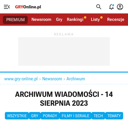




Newsroom
Gry
Rankingi
Listy
Recenzje
PREMIUM
www.gry-online.pl
Newsroom
Archiwum


ARCHIWUM WIADOMOŚCI - 14
SIERPNIA 2023
WSZYSTKIE
GRY
PORADY
FILMY I SERIALE
TECH
TEMATY