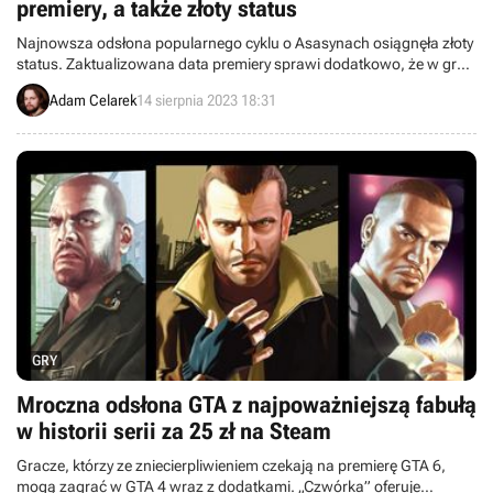
premiery, a także złoty status
Najnowsza odsłona popularnego cyklu o Asasynach osiągnęła złoty
status. Zaktualizowana data premiery sprawi dodatkowo, że w grę
zagramy nieco wcześniej.
Adam Celarek
14 sierpnia 2023 18:31
GRY
Mroczna odsłona GTA z najpoważniejszą fabułą
w historii serii za 25 zł na Steam
Gracze, którzy ze zniecierpliwieniem czekają na premierę GTA 6,
mogą zagrać w GTA 4 wraz z dodatkami. „Czwórka” oferuje