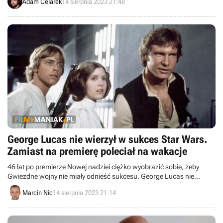
Adam Celarek
14 sierpnia 2023 21:48
najszybsze ukończenie gry Larian Studios. Uwaga na spoilery!
George Lucas nie wierzył w sukces Star Wars.
Zamiast na premierę poleciał na wakacje
46 lat po premierze Nowej nadziei ciężko wyobrazić sobie, żeby
Gwiezdne wojny nie miały odnieść sukcesu. George Lucas nie
wierzył jednak w swoje najbardziej znane dzieło.
Marcin Nic
14 sierpnia 2023 21:14