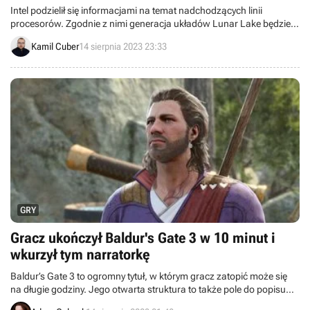
Intel podzielił się informacjami na temat nadchodzących linii
procesorów. Zgodnie z nimi generacja układów Lunar Lake będzie
opierać się na nowych architektach Lion Cove i Skymont.
Kamil Cuber
14 sierpnia 2023 23:33
GRY
Gracz ukończył Baldur's Gate 3 w 10 minut i
wkurzył tym narratorkę
Baldur’s Gate 3 to ogromny tytuł, w którym gracz zatopić może się
na długie godziny. Jego otwarta struktura to także pole do popisu
dla speedrunerów, którzy już zaczęli wymyślać sposoby na jak