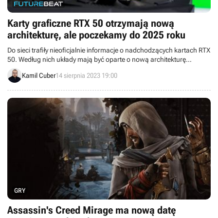
Karty graficzne RTX 50 otrzymają nową
architekturę, ale poczekamy do 2025 roku
Do sieci trafiły nieoficjalnie informacje o nadchodzących kartach RTX
50. Według nich układy mają być oparte o nową architekturę
Blackwell.
Kamil Cuber
14 sierpnia 2023 19:00
GRY
Assassin's Creed Mirage ma nową datę