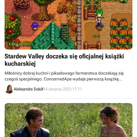
Stardew Valley doczeka się oficjalnej książki
kucharskiej
Miłośnicy dobrej kuchni i pikselowego farmerstwa doczekają się
czegoś specjalnego. ConcernedApe wydaje pierwszą książkę
kucharską z uniwersum Stardew Valley.
Aleksandra Sokół
14 sierpnia 2023 17:11