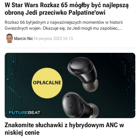
W Star Wars Rozkaz 65 mógłby być najlepszą
obroną Jedi przeciwko Palpatine'owi
Rozkaz 66 był jednym z najważniejszych momentów w historii
Gwiezdnych wojen. Okazuje się, że Jedi mogli mu zapobiec,
wystarczyło wykonać jeden ruch przeciwko Imperatorowi
Marcin Nic
14 sierpnia 2023 16:13
Palpatine’owi.
Znakomite słuchawki z hybrydowym ANC w
niskiej cenie