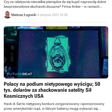
Czy za relatywnie niewielkie pieniądze da się kupić naprawdę dobre
bezprzewodowe słuchawki douszne? Firma Anker – w ramach
swojej marki Soundcore – pokazuje, że jak najbardziej tak!
Mateusz Ługowik
14 sierpnia 2023 16:00
Polacy na podium nietypowego wyścigu; 50
tys. dolarów za zhackowanie satelity Sił
Kosmicznych USA
Hack-A-Sat to nietypowy konkurs zorganizowany i sponsorowany
przez amerykański rząd, w którym hakerzy mogą wykazać się