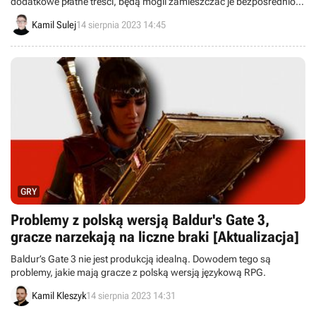
dodatkowe płatne treści, będą mogli zamieszczać je bezpośrednio
na serwisie muzycznym, co ma być dużą korzyścią dla ich fanów.
Kamil Sulej
14 sierpnia 2023 14:45
GRY
Problemy z polską wersją Baldur's Gate 3,
gracze narzekają na liczne braki [Aktualizacja]
Baldur’s Gate 3 nie jest produkcją idealną. Dowodem tego są
problemy, jakie mają gracze z polską wersją językową RPG.
Kamil Kleszyk
14 sierpnia 2023 14:31