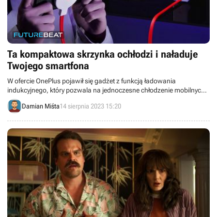
Ta kompaktowa skrzynka ochłodzi i naładuje
Twojego smartfona
W ofercie OnePlus pojawił się gadżet z funkcją ładowania
indukcyjnego, który pozwala na jednoczesne chłodzenie mobilnych
urządzeń. Kompaktowy PCV06 jest cichy i pozwala na szybkie
Damian Miśta
14 sierpnia 2023 15:20
osiągnięcie efektów.