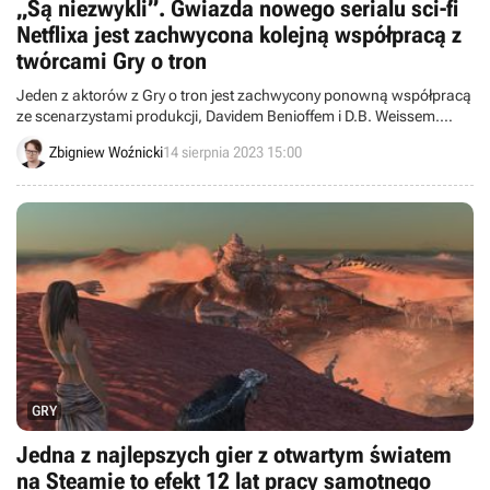
„Są niezwykli”. Gwiazda nowego serialu sci-fi
Netflixa jest zachwycona kolejną współpracą z
twórcami Gry o tron
Jeden z aktorów z Gry o tron jest zachwycony ponowną współpracą
ze scenarzystami produkcji, Davidem Benioffem i D.B. Weissem.
Wspólnie pracowali nad ekranizacją innej popularnej powieści.
Zbigniew Woźnicki
14 sierpnia 2023 15:00
GRY
Jedna z najlepszych gier z otwartym światem
na Steamie to efekt 12 lat pracy samotnego