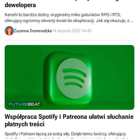
dewelopera
Kenshi to bardzo dobry, oryginalny miks gatunków RPG i RTS,
oferujący ogromny otwarty świat do eksploracji. Jak się okazuje, za
sukcesem gry stoi tak naprawdę jeden człowiek.
Zuzanna Domeradzka
14 sierpnia 2023 14:45
Współpraca Spotify i Patreona ułatwi słuchanie
płatnych treści
Spotify i Patreon łączą ze sobą siły. Dzięki temu twórcy, oferujący