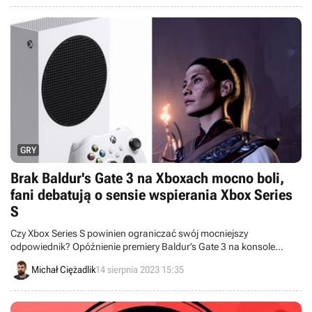
GRY
Brak Baldur's Gate 3 na Xboxach mocno boli,
fani debatują o sensie wspierania Xbox Series
S
Czy Xbox Series S powinien ograniczać swój mocniejszy
odpowiednik? Opóźnienie premiery Baldur’s Gate 3 na konsole
Microsoftu skłoniło fanów do dyskusji.
Michał Ciężadlik
14 sierpnia 2023 15:35