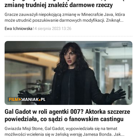
zmianę trudniej znaleźć darmowe rzeczy
Gracze zauważyli niepokojącą zmianę w Minecrafcie Java, która
może utrudnić poszukiwanie darmowych modyfikacji. Zniknął
ważny filtr ze Sklepu.
Ewa Ichniowska
14 sierpnia 2023 13:26
Gal Gadot w roli agentki 007? Aktorka szczerze
powiedziała, co sądzi o fanowskim castingu
Gwiazda Misji Stone, Gal Gadot, wypowiedziała się na temat
możliwości wcielenia się w żeńską wersję Jamesa Bonda. Jak