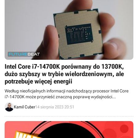
Intel Core i7-14700K porównany do 13700K,
dużo szybszy w trybie wielordzeniowym, ale
potrzebuje więcej energii
Według nieoficjalnych informacji nadchodzący procesor Intel Core
i7-14700K może przynieść znaczną poprawę wydajności
wielowątkowej, jednak kosztem większego zużycia energii.
Kamil Cuber
14 sierpnia 2023 20:51