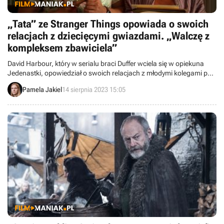
„Tata” ze Stranger Things opowiada o swoich
relacjach z dziecięcymi gwiazdami. „Walczę z
kompleksem zbawiciela”
David Harbour, który w serialu braci Duffer wciela się w opiekuna
Jedenastki, opowiedział o swoich relacjach z młodymi kolegami po
fachu i specyfice dorastania w blasku fleszy.
Pamela Jakiel
14 sierpnia 2023 15:05