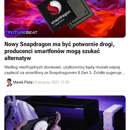
Nowy Snapdragon ma być potwornie drogi,
producenci smartfonów mogą szukać
alternatyw
Według nieoficjalnych doniesień, użytkownicy będą musieli więcej
zapłacić za smartfony ze Snapdragonem 8 Gen 3. Źródło sugeruje,
że nowy procesor będzie jeszcze droższy od poprzednika.
Marek Pluta
14 sierpnia 2023 15:30