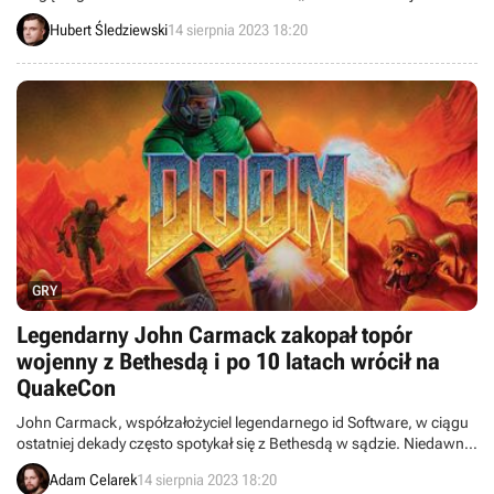
najdojrzalszą fabułę w historii serii Rockstara. Można ją obecnie
Hubert Śledziewski
14 sierpnia 2023 18:20
kupić na Steamie za nieco ponad 25 zł.
GRY
Legendarny John Carmack zakopał topór
wojenny z Bethesdą i po 10 latach wrócił na
QuakeCon
John Carmack, współzałożyciel legendarnego id Software, w ciągu
ostatniej dekady często spotykał się z Bethesdą w sądzie. Niedawne
wpisy z Twittera/X dewelopera sugerują jednak, że relacja między
Adam Celarek
14 sierpnia 2023 18:20
zwaśnionymi stronami uległa znacznej poprawie.