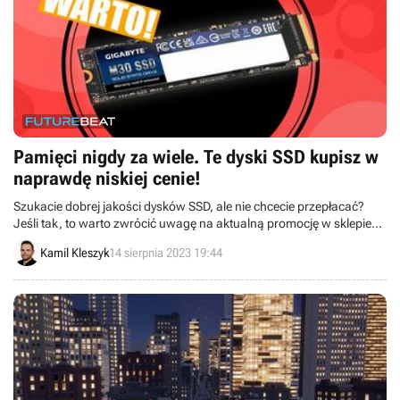
Pamięci nigdy za wiele. Te dyski SSD kupisz w
naprawdę niskiej cenie!
Szukacie dobrej jakości dysków SSD, ale nie chcecie przepłacać?
Jeśli tak, to warto zwrócić uwagę na aktualną promocję w sklepie
internetowym Morele.net. W ofercie znajdziemy różnego rodzaju
Kamil Kleszyk
14 sierpnia 2023 19:44
pamięć w bardzo kuszących cenach.