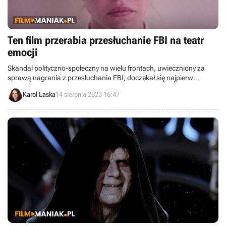
Ten film przerabia przesłuchanie FBI na teatr
emocji
Skandal polityczno-społeczny na wielu frontach, uwieczniony za
sprawą nagrania z przesłuchania FBI, doczekał się najpierw
spektaklu teatralnego, a teraz kameralnego, mocnego filmu. Reality
Karol Laska
14 sierpnia 2023 16:47
nie potrzebuje wielu aktorów, by coś ważnego powiedzieć.