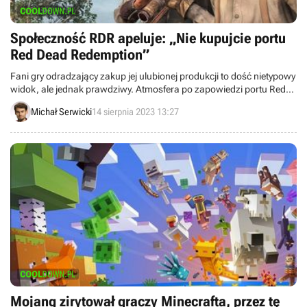
Społeczność RDR apeluje: „Nie kupujcie portu
Red Dead Redemption”
Fani gry odradzający zakup jej ulubionej produkcji to dość nietypowy
widok, ale jednak prawdziwy. Atmosfera po zapowiedzi portu Red
Dead Redemption na Nintendo Switch i PlayStation 4 jest naprawdę
Michał Serwicki
14 sierpnia 2023 13:27
gęsta.
Mojang zirytował graczy Minecrafta, przez tę