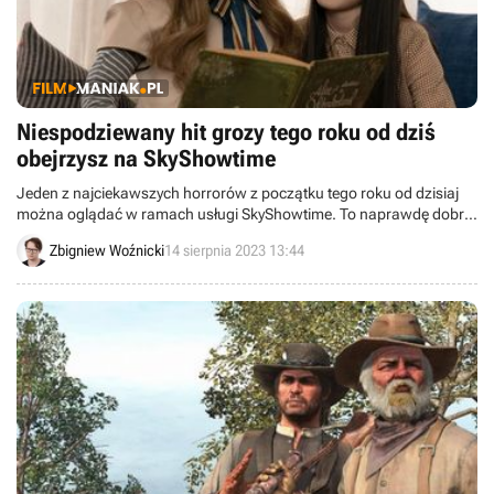
Niespodziewany hit grozy tego roku od dziś
obejrzysz na SkyShowtime
Jeden z najciekawszych horrorów z początku tego roku od dzisiaj
można oglądać w ramach usługi SkyShowtime. To naprawdę dobra
okazja, nie tylko dla fanów gatunku.
Zbigniew Woźnicki
14 sierpnia 2023 13:44