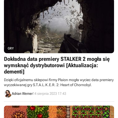
GRY
Dokładna data premiery STALKER 2 mogła się
wymsknąć dystrybutorowi [Aktualizacja:
dementi]
Dzięki oficjalnemu sklepowi firmy Plaion mogła wyciec data premiery
wyczekiwanej gry S.T.A.L.K.E.R. 2: Heart of Chornobyl.
Adrian Werner
14 sierpnia 2023 17:43