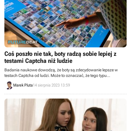
Coś poszło nie tak, boty radzą sobie lepiej z
testami Captcha niż ludzie
Badania naukowe dowodzą, że boty są zdecydowanie lepsze w
testach Captcha od ludzi. Może to oznaczać, że tego typu
zabezpieczenia wkrótce staną się całkowicie bezużyteczne. .
Marek Pluta
14 sierpnia 2023 13:59