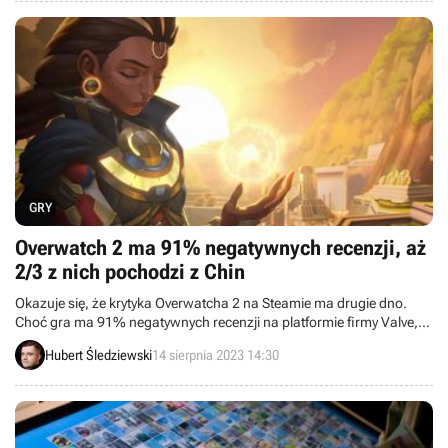
GRY
Overwatch 2 ma 91% negatywnych recenzji, aż
2/3 z nich pochodzi z Chin
Okazuje się, że krytyka Overwatcha 2 na Steamie ma drugie dno.
Choć gra ma 91% negatywnych recenzji na platformie firmy Valve,
aż 2/3 z nich pochodzi z Chin. Wyjaśniamy dlaczego.
Hubert Śledziewski
14 sierpnia 2023 14:30