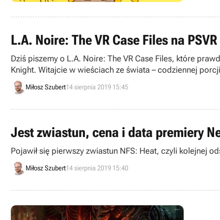
L.A. Noire: The VR Case Files na PSVR
Dziś piszemy o L.A. Noire: The VR Case Files, które pr
Knight. Witajcie w wieściach ze świata – codziennej porcj
Miłosz Szubert
14 sierpnia 2019 15:45
Jest zwiastun, cena i data premiery N
Pojawił się pierwszy zwiastun NFS: Heat, czyli kolejnej o
Miłosz Szubert
14 sierpnia 2019 15:40