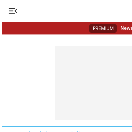

New
PREMIUM