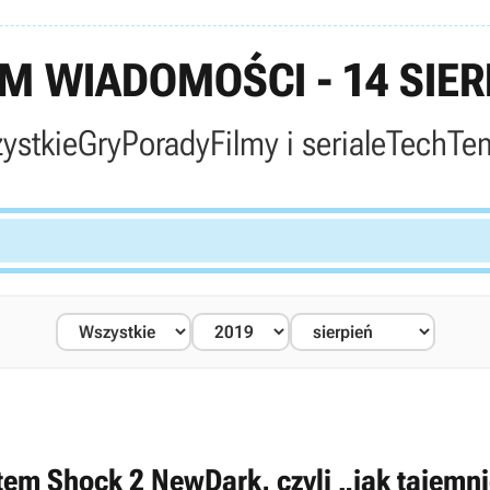
 WIADOMOŚCI - 14 SIER
ystkie
Gry
Porady
Filmy i seriale
Tech
Te
tem Shock 2 NewDark, czyli „jak tajemni