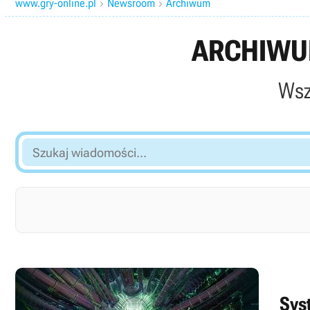
www.gry-online.pl
Newsroom
Archiwum


ARCHIWUM
Wsz
Szukaj
wiadomości...
Sys