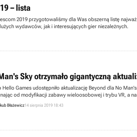
9 – lista
am zaprezentowane.
użych wydawców, jak i interesujących gier niezależnych.
Man's Sky otrzymało gigantyczną aktual
o Hello Games udostępniło aktualizację Beyond dla No Man'
nając od modyfikacji zabawy wieloosobowej i trybu VR, a na
ończąc.
kub Błażewicz
14 sierpnia 2019 18:43