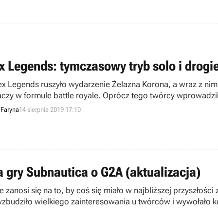
x Legends: tymczasowy tryb solo i drogi
x Legends ruszyło wydarzenie Żelazna Korona, a wraz z nim 
aczy w formule battle royale. Oprócz tego twórcy wprowadz
darny toporek, za którego trzeba słono zapłacić.
 Faryna
14 sierpnia 2019 17:10
 gry Subnautica o G2A (aktualizacja)
 zanosi się na to, by coś się miało w najbliższej przyszłoś
zbudziło wielkiego zainteresowania u twórców i wywołało ko