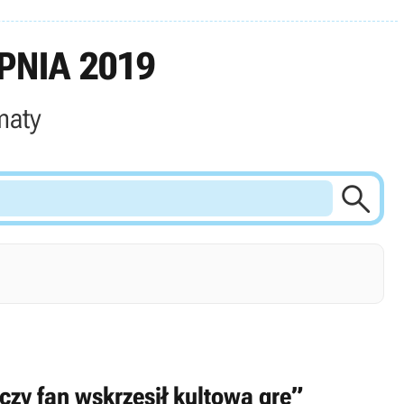
PNIA 2019
maty

czy fan wskrzesił kultową grę”