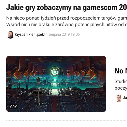
Jakie gry zobaczymy na gamescom 201
Na nieco ponad tydzień przed rozpoczęciem targów gamescom 2019 przygotowaliśmy dla Was obszerną listę najważniejszych pozycji, które zostaną t
Wśród nich nie brakuje zarówno potencjalnych hitów od d
Krystian Pieniążek
14 sierpnia 2019 19:06
No 
Studi
poczy
gry k
Ja
GRY