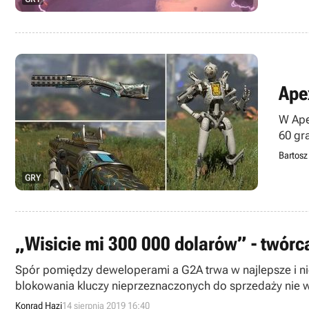
Ape
W Ape
60 gr
legen
Bartosz
GRY
„Wisicie mi 300 000 dolarów” - twórca
Spór pomiędzy deweloperami a G2A trwa w najlepsze i nie
blokowania kluczy nieprzeznaczonych do sprzedaży nie w
Konrad Hazi
14 sierpnia 2019 16:40