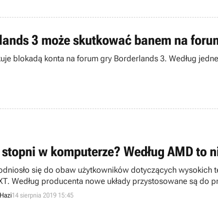
erlands 3 może skutkować banem na foru
kuje blokadą konta na forum gry Borderlands 3. Według jed
 stopni w komputerze? Według AMD to n
dniosło się do obaw użytkowników dotyczących wysokich te
XT. Według producenta nowe układy przystosowane są do pra
iowo ze zwiększenia ich dokładności.
Hazi
14 sierpnia 2019 15:45