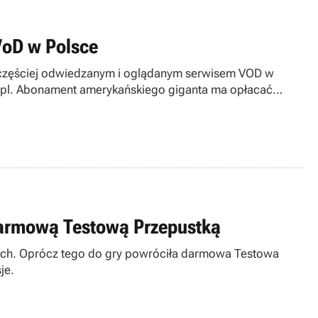
 VoD w Polsce
jczęściej odwiedzanym i oglądanym serwisem VOD w
yer.pl. Abonament amerykańskiego giganta ma opłacać
darmową Testową Przepustką
extech. Oprócz tego do gry powróciła darmowa Testowa
je.