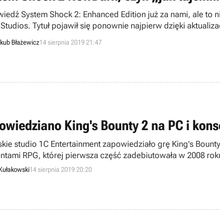
iedź System Shock 2: Enhanced Edition już za nami, ale to n
 Studios. Tytuł pojawił się ponownie najpierw dzięki aktuali
to jego tożsamości.
kub Błażewicz
14 sierpnia 2019 21:47
owiedziano King's Bounty 2 na PC i kons
skie studio 1C Entertainment zapowiedziało grę King's Bounty 
ntami RPG, której pierwsza część zadebiutowała w 2008 rok
PC oraz konsolach PlayStation 4 i Xbox One.
Kułakowski
14 sierpnia 2019 20:20