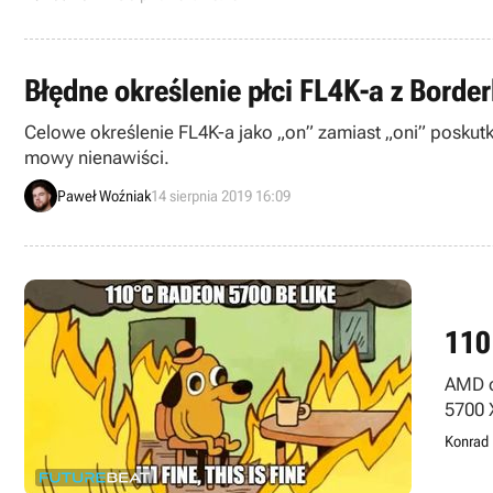
Błędne określenie płci FL4K-a z Bord
Celowe określenie FL4K-a jako „on” zamiast „oni” poskut
mowy nienawiści.
Paweł Woźniak
14 sierpnia 2019 16:09
110
AMD o
5700 
częśc
Konrad 