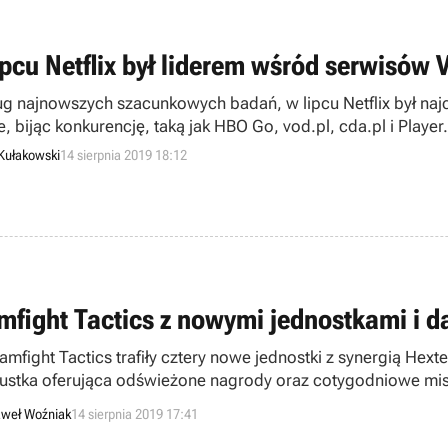
ipcu Netflix był liderem wśród serwisów
g najnowszych szacunkowych badań, w lipcu Netflix był na
e, bijąc konkurencję, taką jak HBO Go, vod.pl, cda.pl i Pla
ęcznie około 800 tysięcy Polaków.
Kułakowski
14 sierpnia 2019 18:12
mfight Tactics z nowymi jednostkami i 
amfight Tactics trafiły cztery nowe jednostki z synergią H
ustka oferująca odświeżone nagrody oraz cotygodniowe mis
weł Woźniak
14 sierpnia 2019 17:41