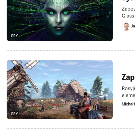
Zapow
Glass
odkry
Ja
GRY
Zap
Rosyj
eleme
Michał 
GRY