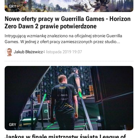
GRY
Nowe oferty pracy w Guerrilla Games - Horizon
Zero Dawn 2 prawie potwierdzone
Intrygującą wzmiankę znaleziono na oficjalnej stronie Guerrilla
Games. W jednej z ofert pracy zamieszczonych przez studio
wspomniano o czterech zespołach tworzących otoczenie w
Jakub Błażewicz
4 listopada 2019 19:07
Horizon: Zero Dawn. Zdaje się to potwierdzać, że deweloper pracuje
nad kontynuacją hitu z 2017 roku.
GRY
Jankos w finale mistrzostw świata League of