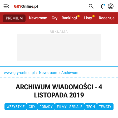




Newsroom
Gry
Rankingi
Listy
Recenzje
PREMIUM
www.gry-online.pl
Newsroom
Archiwum


ARCHIWUM WIADOMOŚCI - 4
LISTOPADA 2019
WSZYSTKIE
GRY
PORADY
FILMY I SERIALE
TECH
TEMATY