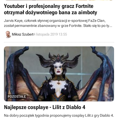
Youtuber i profesjonalny gracz Fortnite
otrzymał dożywotniego bana za aimboty
Jarvis Kaye, członek słynnej organizacji e-sportowej FaZe Clan,
został permanentnie zbanowany w grze Fortnite. Stało się to po tym,
gdy opublikował na swoim kanale w serwisie YouTube filmy, na
Miłosz Szubert
4 listopada 2019 13:55
których korzysta z aimbotów podczas zabawy w produkcji Epic
Games.
POZOSTAŁE
Najlepsze cosplaye - Lilit z Diablo 4
Na dobry początek tygodnia proponujemy cosplay Lilit z gry Diablo 4.