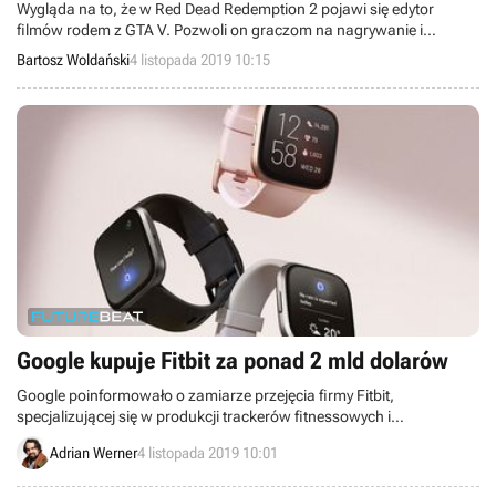
Wygląda na to, że w Red Dead Redemption 2 pojawi się edytor
filmów rodem z GTA V. Pozwoli on graczom na nagrywanie i
tworzenie rozbudowanych materiałów wideo, którymi będą mogli
Bartosz Woldański
4 listopada 2019 10:15
później podzielić się ze społecznością.
Google kupuje Fitbit za ponad 2 mld dolarów
Google poinformowało o zamiarze przejęcia firmy Fitbit,
specjalizującej się w produkcji trackerów fitnessowych i
smartwatchy.
Adrian Werner
4 listopada 2019 10:01