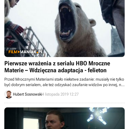
Pierwsze wrażenia z serialu HBO Mroczne
Materie – Wdzięczna adaptacja - felieton
Przed Mrocznymi Materiami stało niełatwe zadanie: musiały nie tylko
być dobrym serialem, ale też odzyskać zaufanie widzów po innej, nie
do końca udanej adaptacji prozy Pullmana – ładnym, ale
Hubert Sosnowski
4 listopada 2019 12:27
chaotycznym Złotym Kompasie. I podołały.