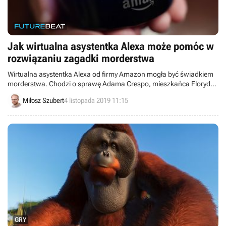
Jak wirtualna asystentka Alexa może pomóc w
rozwiązaniu zagadki morderstwa
Wirtualna asystentka Alexa od firmy Amazon mogła być świadkiem
morderstwa. Chodzi o sprawę Adama Crespo, mieszkańca Florydy,
który został oskarżony o zabójstwo swojej partnerki. Inteligentne
Miłosz Szubert
4 listopada 2019 11:15
głośniki Echo prawdopodobnie zarejestrowały kluczowe informacje.
GRY