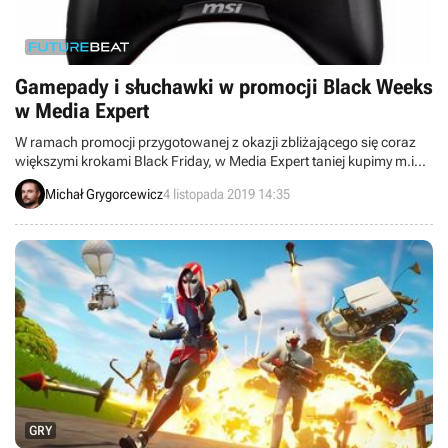
Gamepady i słuchawki w promocji Black Weeks
w Media Expert
W ramach promocji przygotowanej z okazji zbliżającego się coraz
większymi krokami Black Friday, w Media Expert taniej kupimy m.in.
telewizory, głośniki przenośne, słuchawki i gamepady.
Michał Grygorcewicz
4 listopada 2019 14:35
GRY