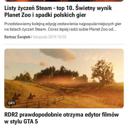
Listy życzeń Steam - top 10. Świetny wynik
Planet Zoo i spadki polskich gier
Przedstawiamy kolejną edycję zestawienia najpopularniejszych gier
na listach życzeń Steam. Coraz lepiej radzi sobie Planet Zoo od
studia Frontier Developments. Niestety, słabiej niż w zeszłym
Bartosz Świątek
4 listopada 2019 10:55
tygodniu wypada kilka polskich tytułów, które już kolejny raz
odnotowały niewielkie spadki.
GRY
RDR2 prawdopodobnie otrzyma edytor filmów
w stylu GTA 5