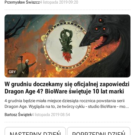
Przemysław Świszcz
4 listopada 2019 09:20
GRY
W grudniu doczekamy się oficjalnej zapowiedzi
Dragon Age 4? BioWare świętuje 10 lat marki
4 grudnia będzie miała miejsce dziesiąta rocznica powstania serii
Dragon Age. Wygląda na to, że twórcy cyklu - studio BioWare - mogą
tego dnia upublicznić nowe informacje na temat jego kolejnej
Bartosz Świątek
4 listopada 2019 08:54
odsłony.