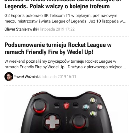
Legends. Polak walczy o kolejne trofeum
G2 Esports pokonało SK Telecom T1 w pięknym, półfinałowym
meczu mistrzostw świata League of Legends. Już 10 listopada w
wielkim finale w Paryżu Jankos wraz ze swoją drużyną zawalczy o
Oliwer Stanisławski
4 listopada 2019 17:22
tytuł mistrzowski z FunPlus Phoenix.
Podsumowanie turnieju Rocket League w
ramach Friendly Fire by Wedel Up!
W weekend poznaliśmy zwycięzców turnieju Rocket League w
ramach Friendly Fire by Wedel Up!. Drużyna z pierwszego miejsca
może cieszyć się z nagród pieniężnych, zestawów słodkości od
Paweł Woźniak
4 listopada 2019 16:11
marki E.Wedel oraz dodatkowych punktów w rankingu generalnym.
Przed nami kolejne rozgrywki - tym razem zawodnicy powalczą w
duetach w League of Legends.