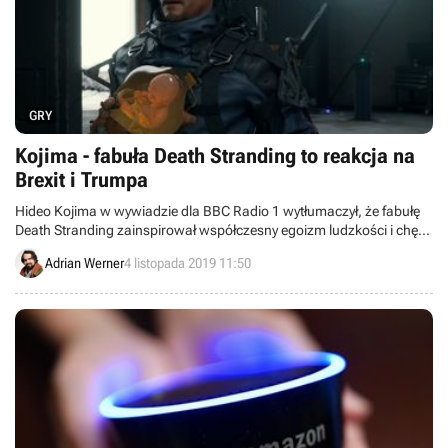
GRY
Kojima - fabuła Death Stranding to reakcja na
Brexit i Trumpa
Hideo Kojima w wywiadzie dla BBC Radio 1 wytłumaczył, że fabułę
Death Stranding zainspirował współczesny egoizm ludzkości i chęć
odizolowania się od reszty świata, czego przejawem są m.in.
Adrian Werner
4 listopada 2019 11:50
działania Donalda Trumpa oraz Brexit.