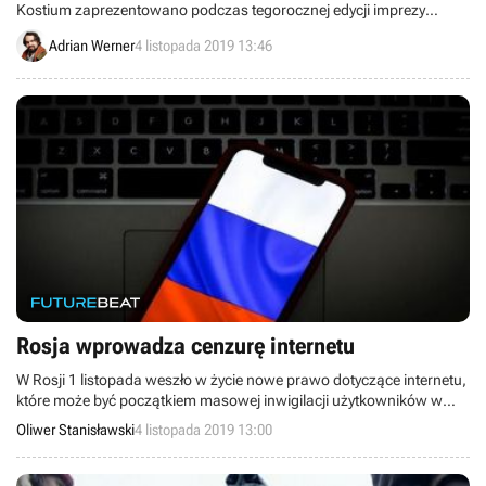
Kostium zaprezentowano podczas tegorocznej edycji imprezy
BlizzCon.
Adrian Werner
4 listopada 2019 13:46
Rosja wprowadza cenzurę internetu
W Rosji 1 listopada weszło w życie nowe prawo dotyczące internetu,
które może być początkiem masowej inwigilacji użytkowników w
sieci. Rząd ma możliwość blokowania treści, a nawet filtrowania
Oliwer Stanisławski
4 listopada 2019 13:00
przeglądanej zawartości. Ustawa ma chronić Rosję przed
cyberatakami.