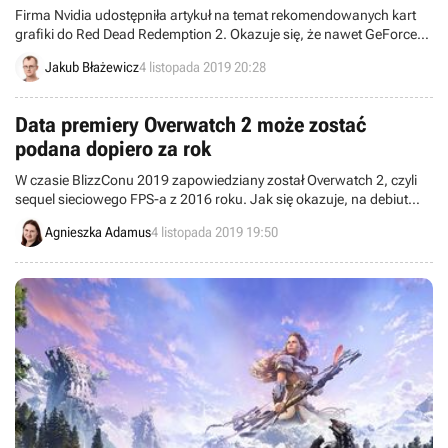
Firma Nvidia udostępniła artykuł na temat rekomendowanych kart
grafiki do Red Dead Redemption 2. Okazuje się, że nawet GeForce
RTX 2080 Ti nie wystarczy do uzyskania stałych 60 klatek na
Jakub Błażewicz
4 listopada 2019 20:28
sekundę, jeśli chcemy grać w rozdzielczości 4K na wysokich
ustawieniach, nie wspominając nawet o ultra.
Data premiery Overwatch 2 może zostać
podana dopiero za rok
W czasie BlizzConu 2019 zapowiedziany został Overwatch 2, czyli
sequel sieciowego FPS-a z 2016 roku. Jak się okazuje, na debiut
tytułu przyjdzie nam jeszcze poczekać. Reżyser produkcji - Jeff
Agnieszka Adamus
4 listopada 2019 19:50
Kaplan – przyznał, że ogłoszenie daty premiery gry może nastąpić
nawet w czasie przyszłorocznej edycji imprezy.