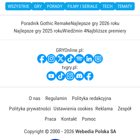
WSZYSTKIE
GRY
PORADY
FILMY I SERIALE
TECH
TEMATY
Poradnik Gothic Remake
Najlepsze gry 2026 roku
Najlepsze gry 2025 roku
Wiedźmin 4
Najbliższe premiery
GRYOnline.pl:
tvgry.pl:
O nas
Regulamin
Polityka redakcyjna
Polityka prywatności
Ustawienia cookies
Reklama
Zespół
Praca
Kontakt
Pomoc
Copyright © 2000 -
2026
Webedia Polska SA