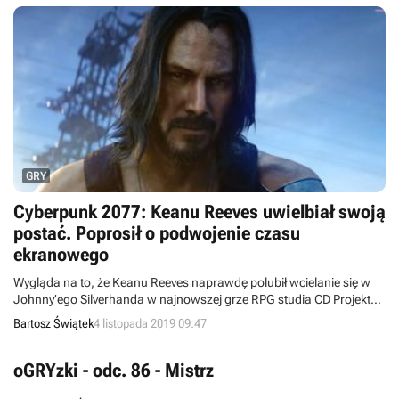
GRY
Cyberpunk 2077: Keanu Reeves uwielbiał swoją
postać. Poprosił o podwojenie czasu
ekranowego
Wygląda na to, że Keanu Reeves naprawdę polubił wcielanie się w
Johnny’ego Silverhanda w najnowszej grze RPG studia CD Projekt
RED - Cyberpunku 2077. Według włoskiego dziennikarza aktor miał
Bartosz Świątek
4 listopada 2019 09:47
naciskać na podwojenie czasu ekranowego swojej postaci.
oGRYzki - odc. 86 - Mistrz