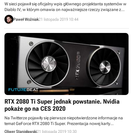
W sieci pojawił się oficjalny wpis głównego projektanta systemów w
Diablo IV, w którym omawia on najważniejsze rzeczy związane z
grą. Dowiedzieliśmy się, że zmian doczekają się przedmioty, a
Paweł Woźniak
21 listopada 2019 10:44
system awansu bohaterów nie został jeszcze ustalony.
RTX 2080 Ti Super jednak powstanie. Nvidia
pokaże go na CES 2020
Na Twitterze pojawiły się pierwsze niepotwierdzone informacje na
temat GeForce RTX 2080 Ti Super. Prezentacja nowej karty
graficznej z potężnym wnętrzem może odbyć się na początku
Oliwer Stanisławski
21 listopada 2019 10:30