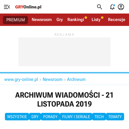




Newsroom
Gry
Rankingi
Listy
Recenzje
PREMIUM
www.gry-online.pl
Newsroom
Archiwum


ARCHIWUM WIADOMOŚCI - 21
LISTOPADA 2019
WSZYSTKIE
GRY
PORADY
FILMY I SERIALE
TECH
TEMATY