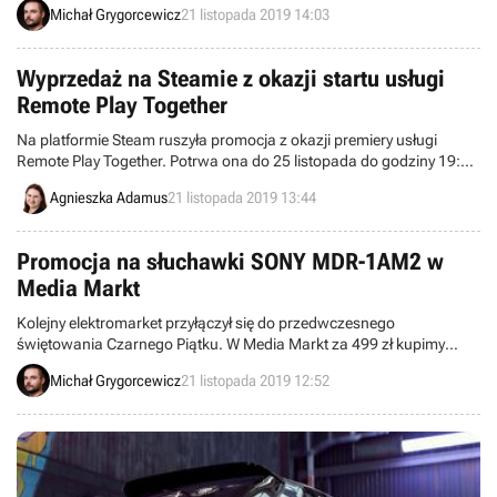
Michał Grygorcewicz
21 listopada 2019 14:03
Mass Effect.
Wyprzedaż na Steamie z okazji startu usługi
Remote Play Together
Na platformie Steam ruszyła promocja z okazji premiery usługi
Remote Play Together. Potrwa ona do 25 listopada do godziny 19:00
czasu polskiego. Obniżkami zostały objęte między innymi takie tytuły
Agnieszka Adamus
21 listopada 2019 13:44
jak Divinity: Original Sin 2, Outward czy The Binding of Isaac: Rebirth.
Promocja na słuchawki SONY MDR-1AM2 w
Media Markt
Kolejny elektromarket przyłączył się do przedwczesnego
świętowania Czarnego Piątku. W Media Markt za 499 zł kupimy
słuchawki firmy Sony.
Michał Grygorcewicz
21 listopada 2019 12:52