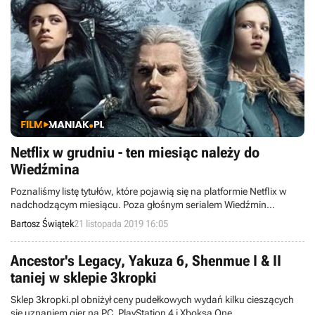
Netflix w grudniu - ten miesiąc należy do
Wiedźmina
Poznaliśmy listę tytułów, które pojawią się na platformie Netflix w
nadchodzącym miesiącu. Poza głośnym serialem Wiedźmin
otrzymamy m.in. film Dwóch papieży, horrory Ciche miejsce i
Bartosz Świątek
21 listopada 2019 16:05
Smętarz dla zwierzaków oraz thriller 6 Underground z Ryanem
Reynoldsem, w reżyserii Michaela Baya. Nie zabraknie też produkcji
rodzinnych.
Ancestor's Legacy, Yakuza 6, Shenmue I & II
taniej w sklepie 3kropki
Sklep 3kropki.pl obniżył ceny pudełkowych wydań kilku cieszących
się uznaniem gier na PC, PlayStation 4 i Xboksa One.