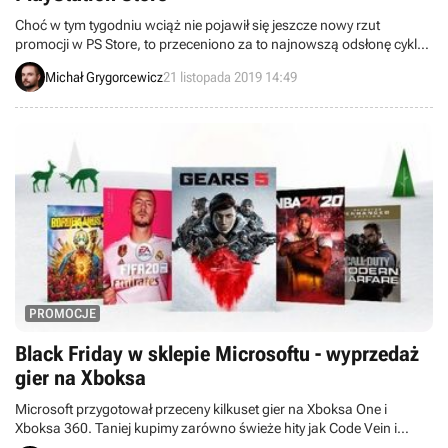
Choć w tym tygodniu wciąż nie pojawił się jeszcze nowy rzut
promocji w PS Store, to przeceniono za to najnowszą odsłonę cyklu
Rainbow Six.
Michał Grygorcewicz
21 listopada 2019 14:49
PROMOCJE
Black Friday w sklepie Microsoftu - wyprzedaż
gier na Xboksa
Microsoft przygotował przeceny kilkuset gier na Xboksa One i
Xboksa 360. Taniej kupimy zarówno świeże hity jak Code Vein i
Gears 5, jak i starsze klasyki pokroju Red Dead Redemption oraz