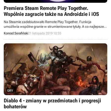
Premiera Steam Remote Play Together.
Wspólnie zagracie także na Androidzie i iOS
Na Steamie zadebiutowało Remote Play Together. Funkcja
umożliwia wspólne granie w strumieniowane tytuły. A co najlepsze,
tylko gospodarz musi posiadać grę - inni mogą dołączyć do
Konrad Serafiński
21 listopada 2019 10:55
rozgrywki nawet na urządzeniach z Androidem i iOS.
GRY
Diablo 4 - zmiany w przedmiotach i progresji
bohaterów