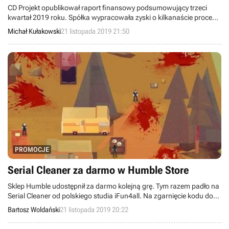
CD Projekt opublikował raport finansowy podsumowujący trzeci
kwartał 2019 roku. Spółka wypracowała zyski o kilkanaście procent
wyższe od przewidywanych przez inwestorów i analityków. Do
Michał Kułakowski
21 listopada 2019 21:50
niezłych wyników przyczyniły się pre-ordery Wiedźmina 3: Dzikiego
Gonu na Nintendo Switch, a także wysokie obroty serwisu
GOG.com.
PROMOCJE
Serial Cleaner za darmo w Humble Store
Sklep Humble udostępnił za darmo kolejną grę. Tym razem padło na
Serial Cleaner od polskiego studia iFun4all. Na zgarnięcie kodu do
platformy Steam macie parę dni.
Bartosz Woldański
21 listopada 2019 20:22