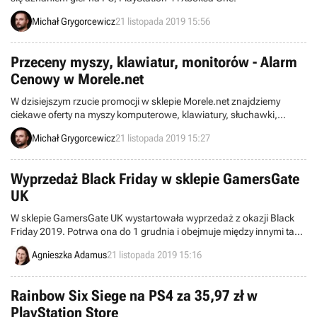
Michał Grygorcewicz
21 listopada 2019 15:56
Przeceny myszy, klawiatur, monitorów - Alarm
Cenowy w Morele.net
W dzisiejszym rzucie promocji w sklepie Morele.net znajdziemy
ciekawe oferty na myszy komputerowe, klawiatury, słuchawki,
monitory oraz garść innych akcesoriów dla graczy.
Michał Grygorcewicz
21 listopada 2019 15:27
Wyprzedaż Black Friday w sklepie GamersGate
UK
W sklepie GamersGate UK wystartowała wyprzedaż z okazji Black
Friday 2019. Potrwa ona do 1 grudnia i obejmuje między innymi takie
tytuły jak Devil May Cry 5, Resident Evil 2 czy Monster Hunter: World.
Agnieszka Adamus
21 listopada 2019 15:16
Rainbow Six Siege na PS4 za 35,97 zł w
PlayStation Store