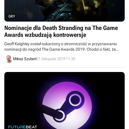
GRY
Nominacje dla Death Stranding na The Game
Awards wzbudzają kontrowersje
Geoff Keighley został oskarżony o stronniczość w przyznawaniu
nominacji do nagród The Game Awards 2019. Chodzi o fakt, że
szansę na dziewięć statuetek ma Death Stranding, w którym twórca i
Miłosz Szubert
21 listopada 2019 11:30
gospodarz imprezy pojawia się gościnnie.