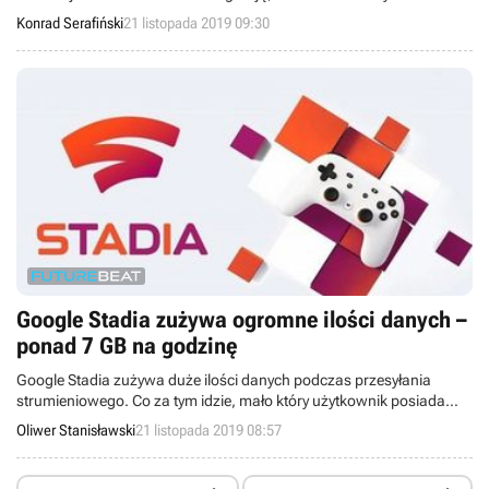
wszystkie dyski z poprzednich generacji. Innymi słowy: na PS5
Konrad Serafiński
21 listopada 2019 09:30
zagramy w gry z PS, PS2, PS3 i PS4.
Google Stadia zużywa ogromne ilości danych –
ponad 7 GB na godzinę
Google Stadia zużywa duże ilości danych podczas przesyłania
strumieniowego. Co za tym idzie, mało który użytkownik posiada
zasoby transferu internetowego, dzięki którym będzie mógł
Oliwer Stanisławski
21 listopada 2019 08:57
swobodnie delektować się rozgrywką w podróży przez dłuższy czas.