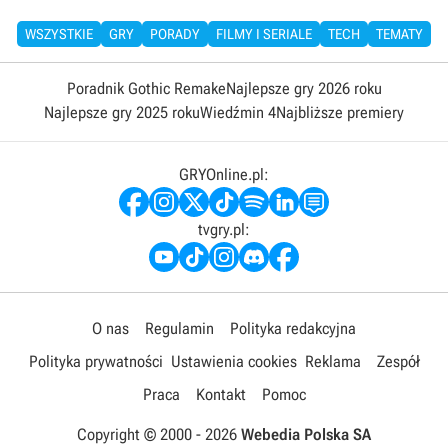
WSZYSTKIE
GRY
PORADY
FILMY I SERIALE
TECH
TEMATY
Poradnik Gothic Remake
Najlepsze gry 2026 roku
Najlepsze gry 2025 roku
Wiedźmin 4
Najbliższe premiery
GRYOnline.pl:
tvgry.pl:
O nas
Regulamin
Polityka redakcyjna
Polityka prywatności
Ustawienia cookies
Reklama
Zespół
Praca
Kontakt
Pomoc
Copyright © 2000 -
2026
Webedia Polska SA