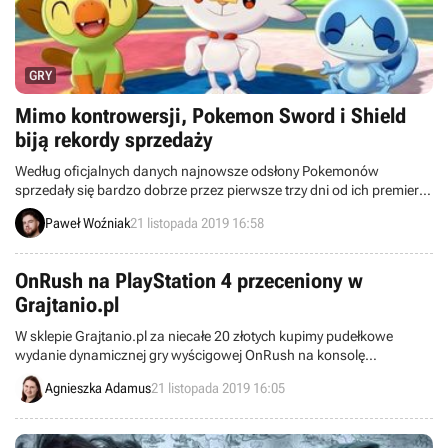
GRY
Mimo kontrowersji, Pokemon Sword i Shield
biją rekordy sprzedaży
Według oficjalnych danych najnowsze odsłony Pokemonów
sprzedały się bardzo dobrze przez pierwsze trzy dni od ich premiery.
Produkcje stały się najszybciej rozchodzącą się pozycją w historii
Paweł Woźniak
21 listopada 2019 16:58
konsoli Nintendo Switch, bijąc rekord sprzedaży m.in. w Japonii.
OnRush na PlayStation 4 przeceniony w
Grajtanio.pl
W sklepie Grajtanio.pl za niecałe 20 złotych kupimy pudełkowe
wydanie dynamicznej gry wyścigowej OnRush na konsolę
PlayStation 4.
Agnieszka Adamus
21 listopada 2019 16:05