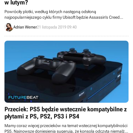
w lutym?
Powróciły plotki, według których następną odsłoną
najpopularniejszego cyklu firmy Ubisoft będzie Assassin’s Creed
Ragnarok. Gra ma zostać ujawniona w lutym przyszłego roku, a jej
Adrian Werner
21 listopada 2019 09:40
akcja przeniesie nas do epoki wikingów.
Przeciek: PS5 będzie wstecznie kompatybilne z
płytami z PS, PS2, PS3 i PS4
Mamy coraz więcej przecieków na temat wstecznej kompatybilności
PS5. Najnowsze doniesienia sugerują, że konsola odczyta niemalże