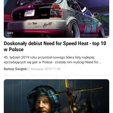
GRY
Doskonały debiut Need for Speed Heat - top 10
w Polsce
45. tydzień 2019 roku przyniósł nowego lidera listy najlepiej
sprzedających się gier w Polsce - zostały nim wyścigi Need for
Speed: Heat. W zestawieniu pojawiło się również najnowsze dzieło
Bartosz Świątek
21 listopada 2019 11:49
Hideo Kojimy, czyli Death Stranding. Dane otrzymaliśmy dzięki
współpracy ze Stowarzyszeniem Producentów i Dystrybutorów
Oprogramowania Rozrywkowego (SPiDOR).