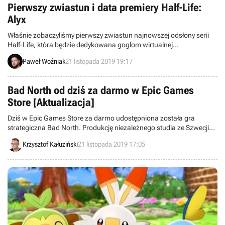
Pierwszy zwiastun i data premiery Half-Life:
Alyx
Właśnie zobaczyliśmy pierwszy zwiastun najnowszej odsłony serii
Half-Life, która będzie dedykowana goglom wirtualnej
rzeczywistości. Produkcja przedstawi historię znanej z poprzednich
Paweł Woźniak
21 listopada 2019 19:17
odsłon Alyx Vance. Jej premiera została zaplanowana na marzec
2020 roku.
Bad North od dziś za darmo w Epic Games
Store [Aktualizacja]
Dziś w Epic Games Store za darmo udostępniona została gra
strategiczna Bad North. Produkcję niezależnego studia ze Szwecji
cechuje minimalistyczna grafika oraz rozbudowany gameplay.
Krzysztof Kałuziński
21 listopada 2019 17:05
Promocja potrwa do 29 listopada - od tego dnia dodać do kolekcji
będzie można platformówkę Rayman Legends.