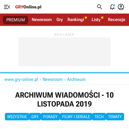




Newsroom
Gry
Rankingi
Listy
Recenzje
PREMIUM
www.gry-online.pl
Newsroom
Archiwum


ARCHIWUM WIADOMOŚCI - 10
LISTOPADA 2019
WSZYSTKIE
GRY
PORADY
FILMY I SERIALE
TECH
TEMATY