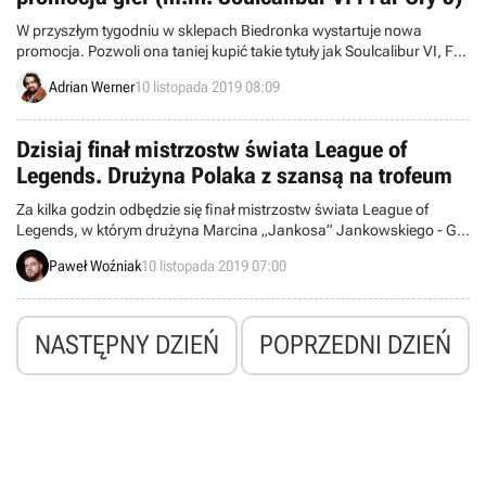
W przyszłym tygodniu w sklepach Biedronka wystartuje nowa
promocja. Pozwoli ona taniej kupić takie tytuły jak Soulcalibur VI, Far
Cry 5, Euro Truck Simulator 2: Vive la France!, Destiny 2: Forsaken
Adrian Werner
10 listopada 2019 08:09
czy Assassin’s Creed Origins.
Dzisiaj finał mistrzostw świata League of
Legends. Drużyna Polaka z szansą na trofeum
Za kilka godzin odbędzie się finał mistrzostw świata League of
Legends, w którym drużyna Marcina „Jankosa” Jankowskiego - G2
Esports - powalczy z chińskim FunPlus Pheonix o najważniejsze
Paweł Woźniak
10 listopada 2019 07:00
trofeum w tym roku. Wygrywając, europejska ekipa zdobędzie tzw.
„Grand Slam”, czyli wszystkie cztery najważniejsze tytuły w sezonie.
NASTĘPNY DZIEŃ
POPRZEDNI DZIEŃ