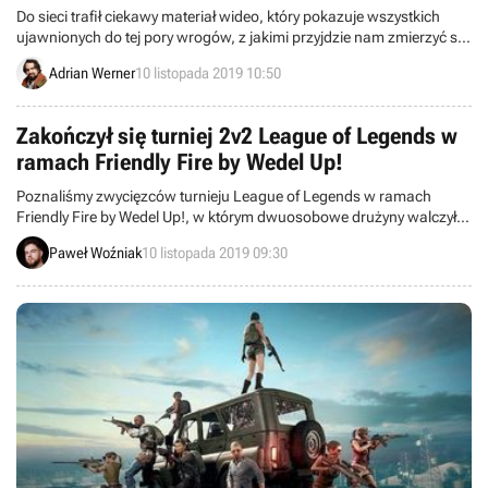
Do sieci trafił ciekawy materiał wideo, który pokazuje wszystkich
ujawnionych do tej pory wrogów, z jakimi przyjdzie nam zmierzyć się
w grze Star Wars Jedi: Fallen Order.
Adrian Werner
10 listopada 2019 10:50
Zakończył się turniej 2v2 League of Legends w
ramach Friendly Fire by Wedel Up!
Poznaliśmy zwycięzców turnieju League of Legends w ramach
Friendly Fire by Wedel Up!, w którym dwuosobowe drużyny walczyły
o nagrody pieniężne, zestawy słodkości od marki E.Wedel oraz
Paweł Woźniak
10 listopada 2019 09:30
paczki RP. Każdy z uczestników otrzymał również punkty w rankingu
generalnym Friendly Fire za sam udział w turnieju.