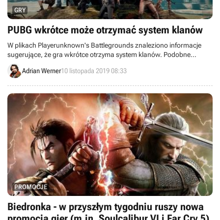
GRY
PUBG wkrótce może otrzymać system klanów
W plikach Playerunknown's Battlegrounds znaleziono informacje
sugerujące, że gra wkrótce otrzyma system klanów. Podobne
rozwiązanie działa już od ponad roku w PUBG Mobile.
Adrian Werner
10 listopada 2019 08:33
PROMOCJE
Biedronka - w przyszłym tygodniu ruszy nowa
promocja gier (m.in. Soulcalibur VI i Far Cry 5)