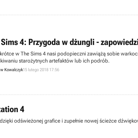
 Sims 4: Przygoda w dżungli - zapowiedz
krótce w The Sims 4 nasi podopieczni zawiążą sobie warkocz
kiwaniu starożytnych artefaktów lub ich podrób.
aw Kowalczyk
15 lutego 2018 17:56
ation 4
zięki odświeżonej grafice i zupełnie nowej ścieżce dźwięko