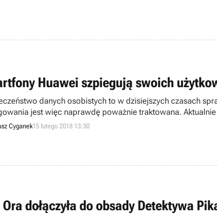
rtfony Huawei szpiegują swoich użytkow
eczeństwo danych osobistych to w dzisiejszych czasach spra
gowania jest więc naprawdę poważnie traktowana. Aktualnie 
ą współpracę z chińskim rządem.
sz Cyganek
15 lutego 2018 13:30
a Ora dołączyła do obsady Detektywa Pi