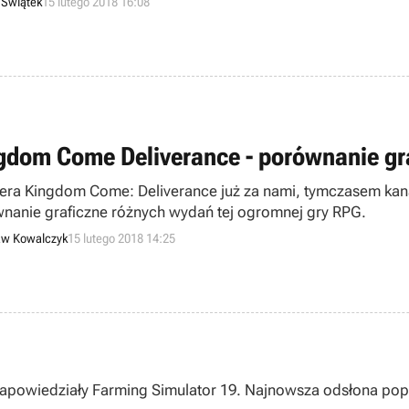
 Świątek
15 lutego 2018 16:08
gdom Come Deliverance - porównanie gra
era Kingdom Come: Deliverance już za nami, tymczasem kan
nanie graficzne różnych wydań tej ogromnej gry RPG.
aw Kowalczyk
15 lutego 2018 14:25
powiedziały Farming Simulator 19. Najnowsza odsłona popularn