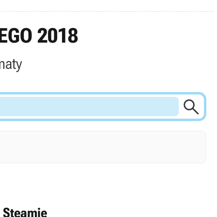
EGO 2018
maty

 Steamie