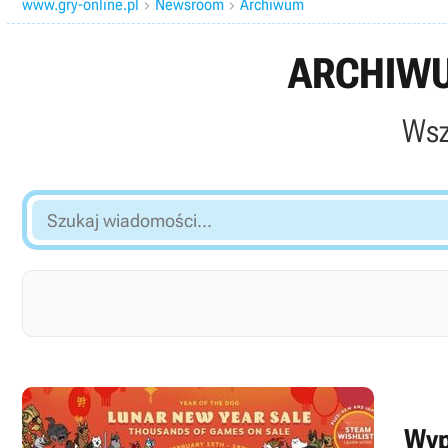
www.gry-online.pl
Newsroom
Archiwum


ARCHIWU
Wsz
Szukaj
wiadomości...
Wyp