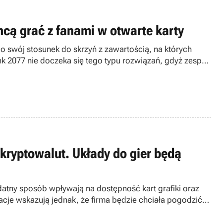
cą grać z fanami w otwarte karty
y o swój stosunek do skrzyń z zawartością, na których
nk 2077 nie doczeka się tego typu rozwiązań, gdyż zespół
aką czekają fani jego twórczości.
 kryptowalut. Układy do gier będą
atny sposób wpływają na dostępność kart grafiki oraz
cje wskazują jednak, że firma będzie chciała pogodzić
lut.