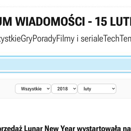
M WIADOMOŚCI - 15 LUT
ystkie
Gry
Porady
Filmy i seriale
Tech
Te
rzedaż Lunar New Year wystartowała na