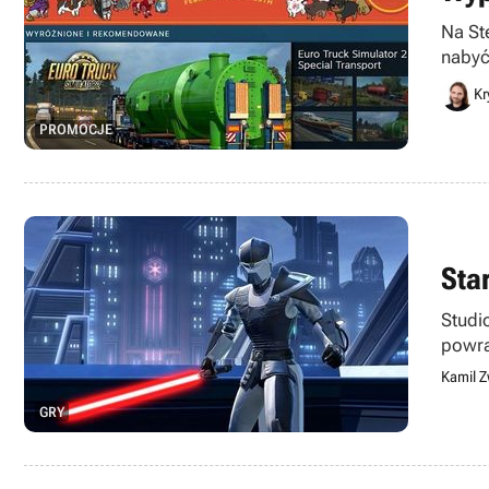
Na St
nabyć
kilka 
Kr
PROMOCJE
Sta
Studi
powra
Kamil Z
GRY