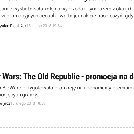
eamie wystartowała kolejna wyprzedaż, tym razem z okazji C
 w promocyjnych cenach - warto jednak się pospieszyć, gdyż
dni.
ystian Pieniążek
15 lutego 2018 19:34
r Wars: The Old Republic - promocja na
o BioWare przygotowało promocję na abonamenty premium do
cających graczy.
wijacz
15 lutego 2018 18:29