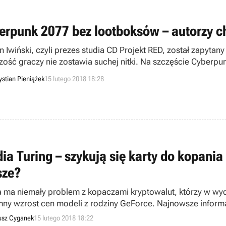
erpunk 2077 bez lootboksów – autorzy ch
n Iwiński, czyli prezes studia CD Projekt RED, został zapytan
zość graczy nie zostawia suchej nitki. Na szczęście Cyberpu
zdeterminowany, by dostarczyć dokładnie taką produkcję, na j
ystian Pieniążek
15 lutego 2018 18:28
dia Turing – szykują się karty do kopania
sze?
a ma niemały problem z kopaczami kryptowalut, którzy w wyd
ny wzrost cen modeli z rodziny GeForce. Najnowsze informa
ie zwaśnione strony – graczy i wydobywców wirtualnych wa
sz Cyganek
15 lutego 2018 18:22