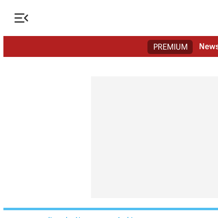

New
PREMIUM