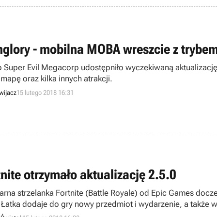
nglory - mobilna MOBA wreszcie z trybem 
o Super Evil Megacorp udostępniło wyczekiwaną aktualizację 
mapę oraz kilka innych atrakcji.
wijacz
15 lutego 2018 16:31
tnite otrzymało aktualizację 2.5.0
arna strzelanka Fortnite (Battle Royale) od Epic Games docze
. Łatka dodaje do gry nowy przedmiot i wydarzenie, a także
icznej.