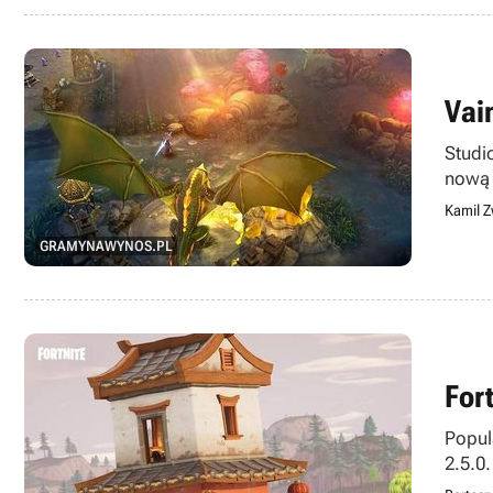
Vai
Studi
nową 
Kamil Z
GRAMYNAWYNOS.PL
For
Popul
2.5.0
techn