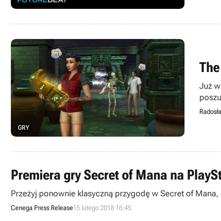
The
Już w
poszu
Radosł
GRY
Premiera gry Secret of Mana na PlaySt
Przeżyj ponownie klasyczną przygodę w Secret of Mana, d
Cenega Press Release
15 lutego 2018 16:45