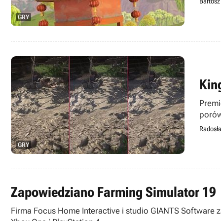
Bartosz
GRY
Kin
Premi
porów
Radosł
GRY
Zapowiedziano Farming Simulator 19
Firma Focus Home Interactive i studio GIANTS Software za