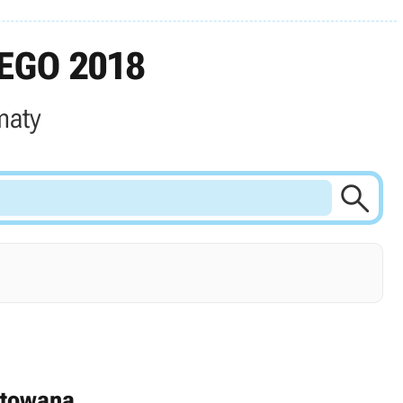
EGO 2018
maty

artowana