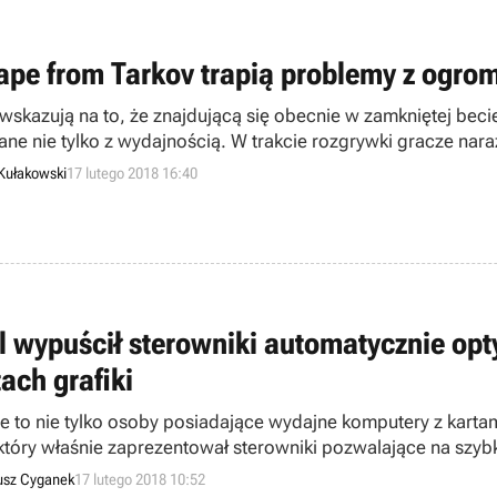
ape from Tarkov trapią problemy z ogro
 wskazują na to, że znajdującą się obecnie w zamkniętej beci
ane nie tylko z wydajnością. W trakcie rozgrywki gracze nar
andardów przyjętych w podobnych grach, nawet przy teoretyc
Kułakowski
17 lutego 2018 16:40
el wypuścił sterowniki automatycznie op
ach grafiki
e to nie tylko osoby posiadające wydajne komputery z karta
, który właśnie zaprezentował sterowniki pozwalające na szy
growanych z procesorami tej firmy.
sz Cyganek
17 lutego 2018 10:52