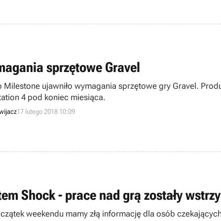
agania sprzętowe Gravel
o Milestone ujawniło wymagania sprzętowe gry Gravel. Produ
tation 4 pod koniec miesiąca.
wijacz
17 lutego 2018 10:09
tem Shock - prace nad grą zostały wstr
czątek weekendu mamy złą informację dla osób czekających