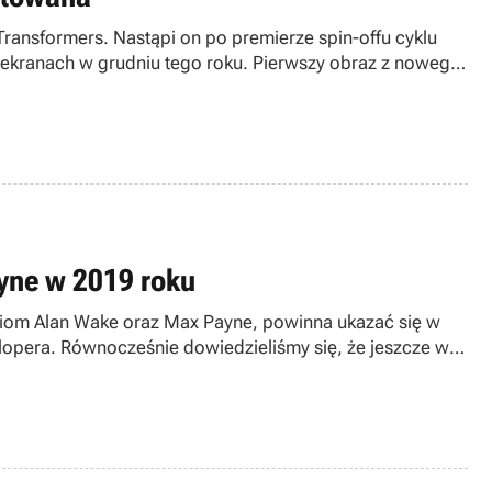
Transformers. Nastąpi on po premierze spin-offu cyklu
 ekranach w grudniu tego roku. Pierwszy obraz z nowego
ej niż za trzy lata.
yne w 2019 roku
eriom Alan Wake oraz Max Payne, powinna ukazać się w
elopera. Równocześnie dowiedzieliśmy się, że jeszcze w
.