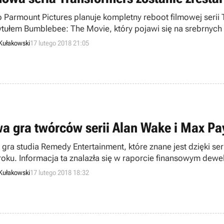
o Parmount Pictures planuje kompletny reboot filmowej serii 
ytułem Bumblebee: The Movie, który pojawi się na srebrnych
 o przygodach wielkich robotów nie zadebiutuje jednak wcześni
Kułakowski
17 lutego 2018 21:05
a gra twórców serii Alan Wake i Max Pa
gra studia Remedy Entertainment, które znane jest dzięki s
roku. Informacja ta znalazła się w raporcie finansowym dew
oku twórcy planują rozpocząć prace nad kolejnym projektem
Kułakowski
17 lutego 2018 18:32