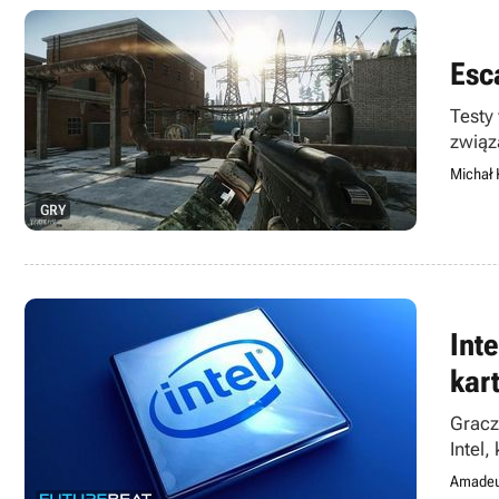
Esc
Testy
związ
od st
Michał 
GRY
Int
kart
Gracz
Intel
zinte
Amadeu