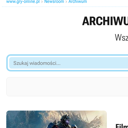
www.gry-online.pl
Newsroom
Archiwum


ARCHIWU
Wsz
Szukaj
wiadomości...
Fil