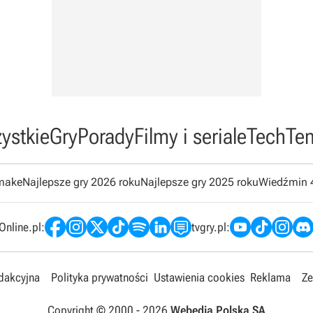
ystkie
Gry
Porady
Filmy i seriale
Tech
Te
emake
Najlepsze gry 2026 roku
Najlepsze gry 2025 roku
Wiedźmin 
nline.pl:
tvgry.pl:
edakcyjna
Polityka prywatności
Ustawienia cookies
Reklama
Ze
Copyright © 2000 -
2026
Webedia Polska SA