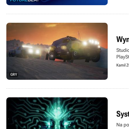
Wym
Studi
PlayS
Kamil Z
GRY
Sys
Na po