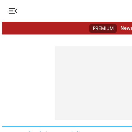

New
PREMIUM