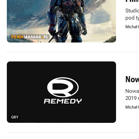
Studi
pod t
cyklu
Michał 
Now
Nowa 
2019 
tym r
Michał 
GRY