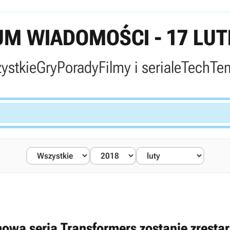
M WIADOMOŚCI - 17 LUT
ystkie
Gry
Porady
Filmy i seriale
Tech
Te
mowa seria Transformers zostanie zrest