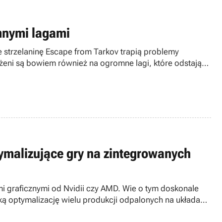
mnymi lagami
e strzelaninę Escape from Tarkov trapią problemy
ażeni są bowiem również na ogromne lagi, które odstają
znie najbardziej optymalnych ustawieniach sieci.
tymalizujące gry na zintegrowanych
mi graficznymi od Nvidii czy AMD. Wie o tym doskonale
bką optymalizację wielu produkcji odpalonych na układach