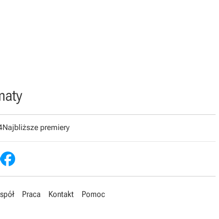
maty
4
Najbliższe premiery
spół
Praca
Kontakt
Pomoc