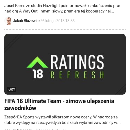
Josef Fares ze studia Hazelight poinformował o zakończeniu prac
nad grą A Way Out. Innymi słowy, premiera tej kooperacyjnej
przygodowej gry akcji jest już praktycznie pewna 23 marca.
Jakub Błażewicz
26 lutego 2018 18:35
GRY
FIFA 18 Ultimate Team - zimowe ulepszenia
zawodników
Zespół EA Sports wystawił piłkarzom nowe oceny. W nagrodę za
dobre występy na rzeczywistych boiskach wybrani zawodnicy w
trybie FIFA 18 Ultimate Team otrzymali od deweloperów i fanów,