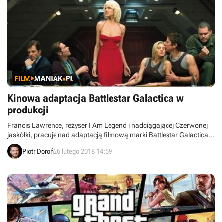
Kinowa adaptacja Battlestar Galactica w
produkcji
Francis Lawrence, reżyser I Am Legend i nadciągającej Czerwonej
jaskółki, pracuje nad adaptacją filmową marki Battlestar Galactica.
Pomaga mu scenarzystka i producentka Lisa Joy, twórczyni serialu
Piotr Doroń
26 lutego 2018 14:59
Westworld.