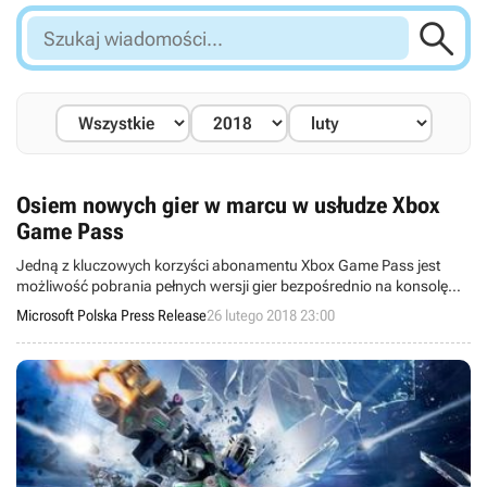

Szukaj
wiadomości...
Osiem nowych gier w marcu w usłudze Xbox
Game Pass
Jedną z kluczowych korzyści abonamentu Xbox Game Pass jest
możliwość pobrania pełnych wersji gier bezpośrednio na konsolę
Xbox One. Oznacza to płynną rozgrywkę w najlepszej jakości, bez
Microsoft Polska Press Release
26 lutego 2018 23:00
martwienia się o strumieniowanie danych, przepustowość łącza lub
połączenie sieciowe.