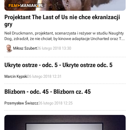
Projektant The Last of Us nie chce ekranizacji
gry
Neil Druckmann, projektant, scenarzysta i reżyser w studiu Naughty
Dog, zdradził, że nie chciał, by kinowe adaptacje Uncharted oraz The
Last of Us stanowiły dokładne odwzorowanie historii
Miłosz Szubert
26 lutego 2018 13:30
przedstawionych w grach. Według niego, deweloperom udało się je
opowiedzieć w sposób dostatecznie filmowy.
Ukryte ostrze - odc. 5 - Ukryte ostrze odc. 5
Marcin Kępski
26 lutego 2018 12:31
Blizborn - odc. 45 - Blizborn cz. 45
Przemysław Świszcz
26 lutego 2018 12:25