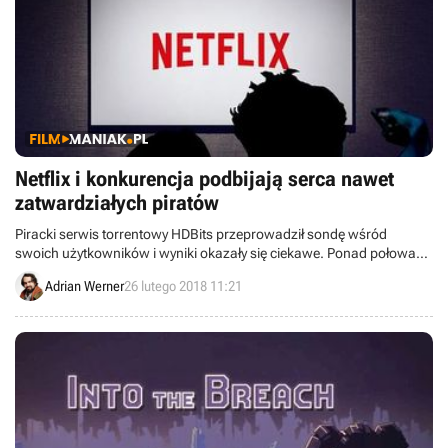
Netflix i konkurencja podbijają serca nawet
zatwardziałych piratów
Piracki serwis torrentowy HDBits przeprowadził sondę wśród
swoich użytkowników i wyniki okazały się ciekawe. Ponad połowa
respondentów opłaca również abonamenty legalnych usług
Adrian Werner
26 lutego 2018 11:21
streamingowych. Co więcej, 75% z nich spędza tak więcej czasu niż
na oglądaniu spiraconych filmów i seriali.