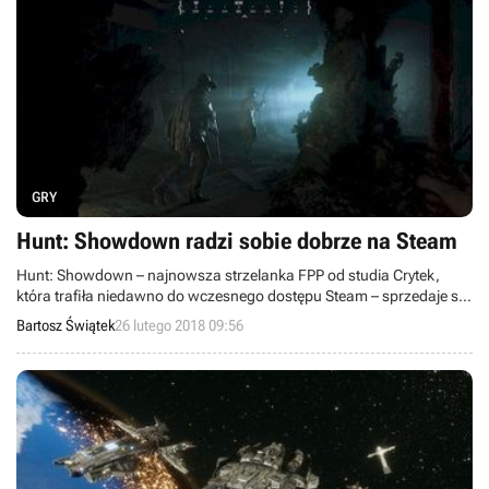
GRY
Hunt: Showdown radzi sobie dobrze na Steam
Hunt: Showdown – najnowsza strzelanka FPP od studia Crytek,
która trafiła niedawno do wczesnego dostępu Steam – sprzedaje się
dobrze. Gra zbiera jednak mieszane recenzje wśród użytkowników.
Bartosz Świątek
26 lutego 2018 09:56