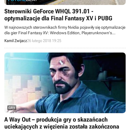
Sterowniki GeForce WHQL 391.01 -
optymalizacje dla Final Fantasy XV i PUBG
W najnowszych sterownikach firmy Nvidia pojawiły się optymalizacje
dla gier Final Fantasy XV: Windows Edition, Playerunknown's
Battlegrounds, Warhammer: Vermintide 2 oraz World of Tanks 1.0.
Kamil Zwijacz
26 lutego 2018 19:25
GRY
A Way Out – produkcja gry o skazańcach
uciekających z więzienia została zakończona