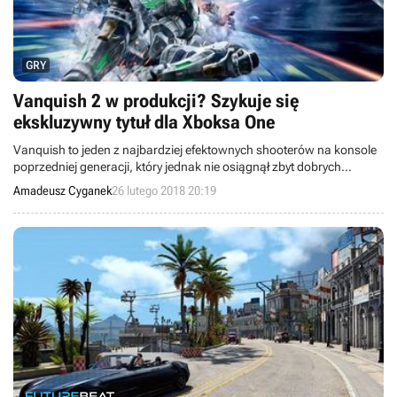
GRY
Vanquish 2 w produkcji? Szykuje się
ekskluzywny tytuł dla Xboksa One
Vanquish to jeden z najbardziej efektownych shooterów na konsole
poprzedniej generacji, który jednak nie osiągnął zbyt dobrych
wyników finansowych. Wiele wskazuje jednak na to, że mimo
Amadeusz Cyganek
26 lutego 2018 20:19
umiarkowanego sukcesu tego tytułu, trwają prace nad jego
kontynuacją.