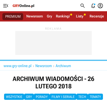




Newsroom
Gry
Rankingi
Listy
Recenzje
PREMIUM
www.gry-online.pl
Newsroom
Archiwum


ARCHIWUM WIADOMOŚCI - 26
LUTEGO 2018
WSZYSTKIE
GRY
PORADY
FILMY I SERIALE
TECH
TEMATY