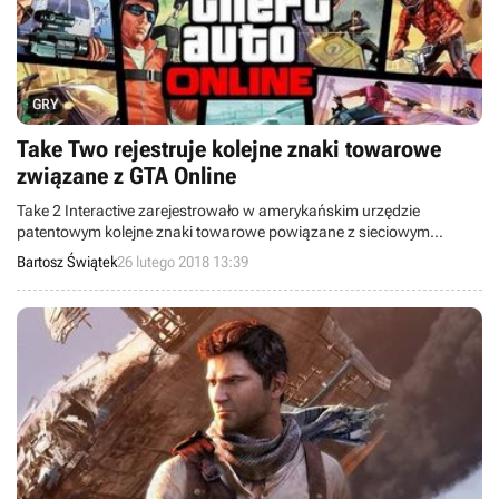
GRY
Take Two rejestruje kolejne znaki towarowe
związane z GTA Online
Take 2 Interactive zarejestrowało w amerykańskim urzędzie
patentowym kolejne znaki towarowe powiązane z sieciowym
modułem GTA V – GTA Online. Chodzi o „GTa” oraz „GTaO”.
Bartosz Świątek
26 lutego 2018 13:39