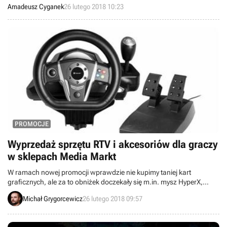
szerszej publice. Ten czas dobrze wykorzystał Samsung, który
Amadeusz Cyganek
26 lutego 2018 10:23
przedstawił świeże flagowe sprzęty – modele Galaxy S9 oraz S9+.
PROMOCJE
Wyprzedaż sprzętu RTV i akcesoriów dla graczy
w sklepach Media Markt
W ramach nowej promocji wprawdzie nie kupimy taniej kart
graficznych, ale za to obniżek doczekały się m.in. mysz HyperX,
klawiatura Steelseries, słuchawki Natec-Genesis i monitor Lenovo.
Michał Grygorcewicz
26 lutego 2018 09:57