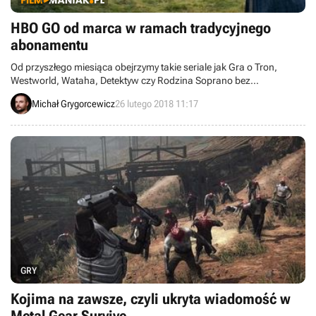
HBO GO od marca w ramach tradycyjnego
abonamentu
Od przyszłego miesiąca obejrzymy takie seriale jak Gra o Tron,
Westworld, Wataha, Detektyw czy Rodzina Soprano bez
konieczności podpisywania odpowiedniej umowy z dostawcą
Michał Grygorcewicz
26 lutego 2018 11:17
internetu lub telewizji.
GRY
Kojima na zawsze, czyli ukryta wiadomość w