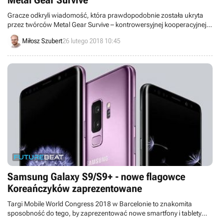
Metal Gear Survive
Gracze odkryli wiadomość, która prawdopodobnie została ukryta
przez twórców Metal Gear Survive – kontrowersyjnej kooperacyjnej
gry akcji z elementami skradanki i survivalu od studia Konami.
Miłosz Szubert
26 lutego 2018 10:45
Wyraża ona tęsknotę za Hideo Kojimą i niewybrednie wyzywa
reżysera i producenta (lub projektanta) gry.
Samsung Galaxy S9/S9+ - nowe flagowce
Koreańczyków zaprezentowane
Targi Mobile World Congress 2018 w Barcelonie to znakomita
sposobność do tego, by zaprezentować nowe smartfony i tablety