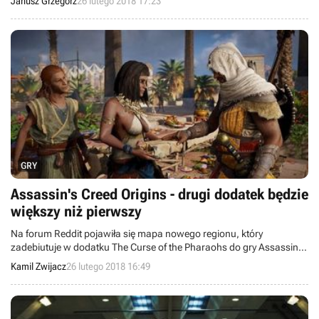
Janusz Grzegorz
26 lutego 2018 17:23
którzy wzięli udział w ankiecie, ulepszone wersje swoich kart.
GRY
Assassin's Creed Origins - drugi dodatek będzie
większy niż pierwszy
Na forum Reddit pojawiła się mapa nowego regionu, który
zadebiutuje w dodatku The Curse of the Pharaohs do gry Assassin's
Creed Origins.
Kamil Zwijacz
26 lutego 2018 16:49