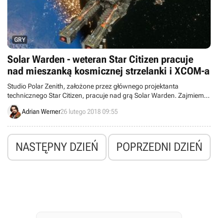
GRY
Solar Warden - weteran Star Citizen pracuje
nad mieszanką kosmicznej strzelanki i XCOM-a
Studio Polar Zenith, założone przez głównego projektanta
technicznego Star Citizen, pracuje nad grą Solar Warden. Zajmiemy
się w niej obroną orbity ziemskiej, zarówno osobiście walcząc w
Adrian Werner
26 lutego 2018 09:55
kosmosie, jak i zarządzając całą powołaną do tego celu
organizacją.
NASTĘPNY DZIEŃ
POPRZEDNI DZIEŃ