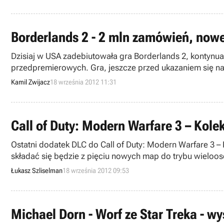
Borderlands 2 - 2 mln zamówień, nowe
Dzisiaj w USA zadebiutowała gra Borderlands 2, kontynu
przedpremierowych. Gra, jeszcze przed ukazaniem się na
Minecraftem.
Kamil Zwijacz
18 września 2012 11:31
Call of Duty: Modern Warfare 3 – Kolek
Ostatni dodatek DLC do Call of Duty: Modern Warfare 3 – K
składać się będzie z pięciu nowych map do trybu wielo
Łukasz Szliselman
18 września 2012 09:53
Michael Dorn - Worf ze Star Treka - wy