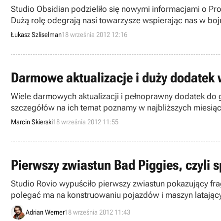
Studio Obsidian podzieliło się nowymi informacjami o Pr
Dużą rolę odegrają nasi towarzysze wspierając nas w boju
Łukasz Szliselman
18 września 2012 12:16
Darmowe aktualizacje i duży dodatek 
Wiele darmowych aktualizacji i pełnoprawny dodatek do g
szczegółów na ich temat poznamy w najbliższych miesią
Marcin Skierski
18 września 2012 11:55
Pierwszy zwiastun Bad Piggies, czyli sp
Studio Rovio wypuściło pierwszy zwiastun pokazujący fra
polegać ma na konstruowaniu pojazdów i maszyn latając
Adrian Werner
18 września 2012 11:43