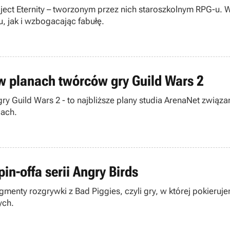
oject Eternity – tworzonym przez nich staroszkolnym RPG-u. 
, jak i wzbogacając fabułę.
w planach twórców gry Guild Wars 2
ry Guild Wars 2 - to najbliższe plany studia ArenaNet zwią
cach.
in-offa serii Angry Birds
gmenty rozgrywki z Bad Piggies, czyli gry, w której pokier
ych.