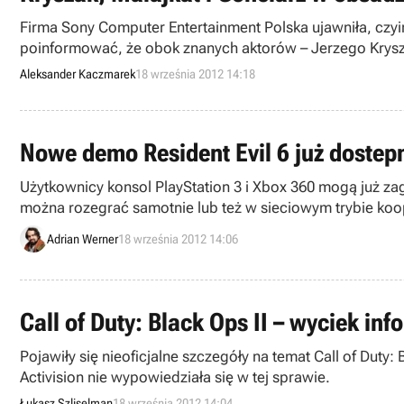
Firma Sony Computer Entertainment Polska ujawniła, czyi
poinformować, że obok znanych aktorów – Jerzego Krysza
Gonciarz, szef serwisu tvgry.pl.
Aleksander Kaczmarek
18 września 2012 14:18
Nowe demo Resident Evil 6 już dostepn
Użytkownicy konsol PlayStation 3 i Xbox 360 mogą już za
można rozegrać samotnie lub też w sieciowym trybie ko
Adrian Werner
18 września 2012 14:06
Call of Duty: Black Ops II – wyciek i
Pojawiły się nieoficjalne szczegóły na temat Call of Duty:
Activision nie wypowiedziała się w tej sprawie.
Łukasz Szliselman
18 września 2012 14:04