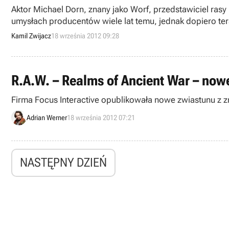
Aktor Michael Dorn, znany jako Worf, przedstawiciel rasy
umysłach producentów wiele lat temu, jednak dopiero ter
Kamil Zwijacz
18 września 2012 09:28
R.A.W. – Realms of Ancient War – nowe
Firma Focus Interactive opublikowała nowe zwiastunu z z
Adrian Werner
18 września 2012 07:21
NASTĘPNY DZIEŃ