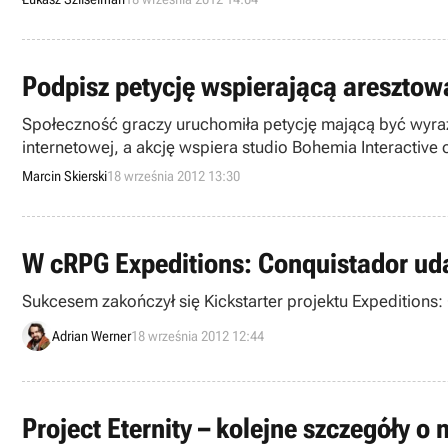
Podpisz petycję wspierającą aresztow
Społeczność graczy uruchomiła petycję mającą być wyra
internetowej, a akcję wspiera studio Bohemia Interactive
Marcin Skierski
18 września 2012 13:30
W cRPG Expeditions: Conquistador ud
Sukcesem zakończył się Kickstarter projektu Expedition
Adrian Werner
18 września 2012 12:44
Project Eternity – kolejne szczegóły 