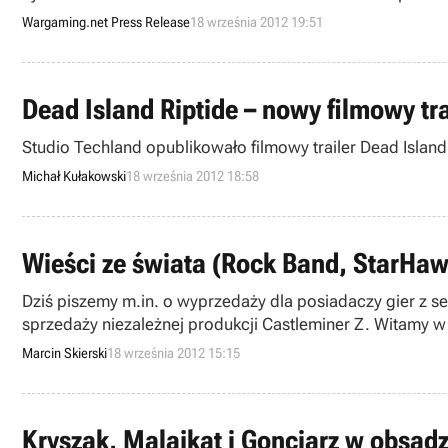
Wargaming.net Press Release
18 września 2012 19:51
Dead Island Riptide – nowy filmowy tra
Studio Techland opublikowało filmowy trailer Dead Island
Michał Kułakowski
18 września 2012 18:58
Wieści ze świata (Rock Band, StarHawk,
Dziś piszemy m.in. o wyprzedaży dla posiadaczy gier z se
sprzedaży niezależnej produkcji Castleminer Z. Witamy w 
Marcin Skierski
18 września 2012 15:15
Kryszak, Malajkat i Gonciarz w obsadz