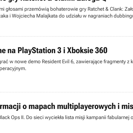
mi głosami przemówią bohaterowie gry Ratchet & Clank: Zało
ka i Wojciecha Malajkata do udziału w nagraniach dubbingu
e na PlayStation 3 i Xboksie 360
grać w nowe demo Resident Evil 6, zawierające fragmenty z k
operacyjnym.
nformacji o mapach multiplayerowych i mi
 Black Ops II. Do sieci wyciekła lista misji kampanii fabularn