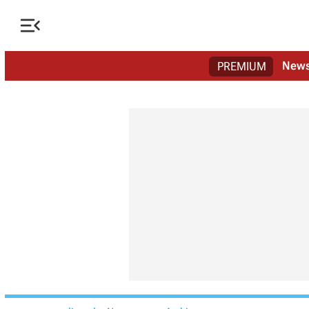

New
PREMIUM