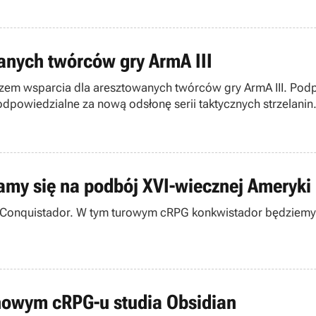
anych twórców gry ArmA III
zem wsparcia dla aresztowanych twórców gry ArmA III. Podp
 odpowiedzialne za nową odsłonę serii taktycznych strzelanin
amy się na podbój XVI-wiecznej Ameryki
s: Conquistador. W tym turowym cRPG konkwistador będziemy
o nowym cRPG-u studia Obsidian