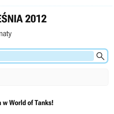
ŚNIA 2012
maty

a w World of Tanks!