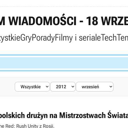
 WIADOMOŚCI - 18 WRZE
ystkie
Gry
Porady
Filmy i seriale
Tech
Te
 polskich drużyn na Mistrzostwach Świat
he Red: Rush Unity z Rosji.