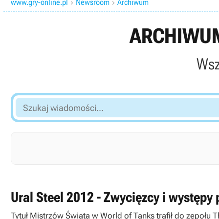
www.gry-online.pl
Newsroom
Archiwum


ARCHIWUM
Wsz
Szukaj
wiadomości...
Ural Steel 2012 - Zwycięzcy i występy
Tytuł Mistrzów Świata w World of Tanks trafił do zepołu T