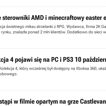
 sterowniki AMD i minecraftowy easter 
acja świetnego miksu strzelanki z RPG. Wydawca, firma 2K G
 rynku, znalazła ponad 2 mln klientów. Dodatkowo do sieci 
cja 4 pojawi się na PC i PS3 10 paździer
olekcja 4, który wcześniej był dostępny na Xboksa 360, ukaże
osobowego.
stąpi w filmie opartym na grze Castlevan