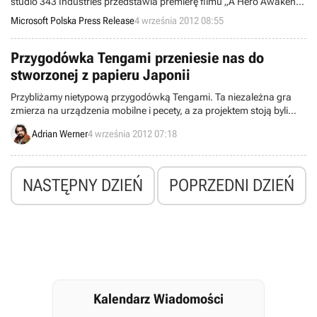
studio 343 Industries przedstawia premierę filmu „A Hero Awakens”
– zakulisowego materiału z produkcji gry Halo 4.
Microsoft Polska Press Release
4 września 2012 08:55
Przygodówka Tengami przeniesie nas do
stworzonej z papieru Japonii
Przybliżamy nietypową przygodówką Tengami. Ta niezależna gra
zmierza na urządzenia mobilne i pecety, a za projektem stoją byli
pracownicy legendarnego studia Rare
Adrian Werner
4 września 2012 07:18
NASTĘPNY DZIEŃ
POPRZEDNI DZIEŃ
Kalendarz Wiadomości