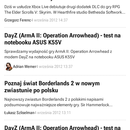
Dziś w usłudze Xbox Live debiutuje drugi dodatek DLC do gry RPG
The Elder Scrolls V: Skyrim. W Hearthfire studio Bethesda Softworks
umożliwi nam wybudowanie i wyposażenie własnego domostwa.
Grzegorz Ferenc
4 września 2012 14:37
Rozszerzenie wprowadza także wiele elementów interakcji z
otoczeniem.
DayZ (ArmA II: Operation Arrowhead) - test na
notebooku ASUS K55V
Sprawdzamy wydajność gry ArmA II: Operation Arrowhead z
modem DayZ na notebooku ASUS K55V
Adrian Werner
4 września 2012 13:37
Poznaj świat Borderlands 2 w nowym
zwiastunie po polsku
Najnowszy zwiastun Borderlands 2 z polskimi napisami
podsumowuje najważniejsze elementy gry. Sir Hammerlock
opowiada m.in. o zmianach na powierzchni Pandory, postaciach i
Łukasz Szliselman
4 września 2012 13:11
ich rozwoju, niezliczonych rodzajach broni, nowych przeciwnikach
oraz zabawie w trybie multiplayer.
DayZ (ArmA II: Operation Arrowhead) - test na