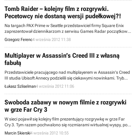
Tomb Raider – kolejny film z rozgrywki.
Pecetowcy nie dostaną wersji pudełkowej?!
Na targach PAX Prime w Seattle przedstawiciel firmy Square Enix
zaprezentował dziennikarzom z serwisu Games Radar początkowy
fragment rozgrywki z nadchodzącej gry Tomb Raider. Gameplay
Grzegorz Ferenc
4 września 2012 11:38
pochodzi z zaawansowanej wersji alfa i jest dłuższą wersją znanych
już materiałów wideo z produkcji studia Crystal Dynamics.
Multiplayer w Assassin’s Creed III z własną
fabułą
Przedstawiciele pracującego nad multiplayerem w Assassin's Creed
III studia Ubisoft Annecy podzielili się ciekawymi nowinkami. Tryb
wieloosobowy opowie własną historię, równoległą z poczynaniami
Łukasz Szliselman
4 września 2012 11:06
Desmonda. Zabawę urozmaicą comiesięczne wyzwania,
dynamicznie zmieniająca się pogoda i zabójstwa z wykorzystaniem
otoczenia
Swoboda zabawy w nowym filmie z rozgrywki
w grze Far Cry 3
W sieci pojawił się kolejny film prezentujący rozgrywkę w grze Far
Cry 3. Tym razem pochwalono się rozmiarami wirtualnej wyspy, po
jakiej przyjdzie poruszać się graczom, a także oferowaną swobodą
Marcin Skierski
4 września 2012 10:55