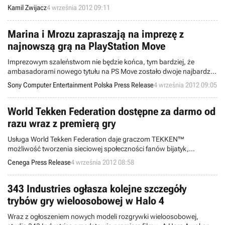
Designer” – sugeruje, że konsola/komputer, Steam Box, być może
Kamil Zwijacz
4 września 2012 09:11
rzeczywiście istnieje. Firma jest sfrustrowana brakiem rozwoju
komputerów i chce to zmienić.
Marina i Mrozu zapraszają na imprezę z
najnowszą grą na PlayStation Move
Imprezowym szaleństwom nie będzie końca, tym bardziej, że
ambasadorami nowego tytułu na PS Move zostało dwoje najbardziej
przebojowych i znanych polskich artystów młodego pokolenia:
Sony Computer Entertainment Polska Press Release
4 września 2012 09:05
Marina oraz Mrozu.
World Tekken Federation dostępne za darmo od
razu wraz z premierą gry
Usługa World Tekken Federation daje graczom TEKKEN™
możliwość tworzenia sieciowej społeczności fanów bijatyk,
śledzenia osobistych rekordów i osiągnięć, tworzenia drużyn ze
Cenega Press Release
4 września 2012 08:58
swoimi przyjaciółmi oraz brania udziału w sieciowych rozgrywkach
oraz turniejach.
343 Industries ogłasza kolejne szczegóły
trybów gry wieloosobowej w Halo 4
Wraz z ogłoszeniem nowych modeli rozgrywki wieloosobowej,