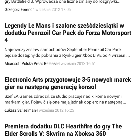
gry Battlefield 3. Wprowadza ona liczne zmiany do rozgrywki
wieloosobowej i przygotowuje pole na nadejście DLC Siły pancerne,
Grzegorz Ferenc
4 września 2012 17:05
które już dziś mogą pobrać użytkownicy konsoli PlayStation 3
posiadający konto Premium.
Legendy Le Mans i szalone sześćdziesiątki w
dodatku Pennzoil Car Pack do Forza Motorsport
4
Najnowszy zestaw samochodów September Pennzoil Car Pack
będzie dostępny do pobrania z Rynku gier Xbox LIVE od 4 września,
w cenie 560 punktów Microsoft Points.
Microsoft Polska Press Release
4 września 2012 16:51
Electronic Arts przygotowuje 3-5 nowych marek
gier na następną generację konsol
Szef EA Games zdradził, że studio pracuje nad kilkoma nowymi
markami gier. Pojawić się one mają jednak dopiero na następną
generację konsol. Frank Gibeau wyjawia plany firmy i tłumaczy
Łukasz Szliselman
4 września 2012 16:25
dlaczego ostatnio w branży gier pojawia się tak mało innowacyjnych
produkcji.
Premiera dodatku DLC Hearthfire do gry The
Elder Scrolls V: Skyrim na Xboksa 360