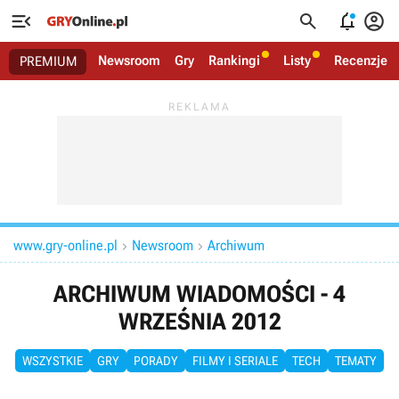




Newsroom
Gry
Rankingi
Listy
Recenzje
PREMIUM
www.gry-online.pl
Newsroom
Archiwum


ARCHIWUM WIADOMOŚCI - 4
WRZEŚNIA 2012
WSZYSTKIE
GRY
PORADY
FILMY I SERIALE
TECH
TEMATY