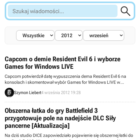

Szukaj
wiadomości...
Capcom o demie Resident Evil 6 i wyborze
Games for Windows LIVE
Capcom potwierdził datę wypuszczenia dema Resident Evil 6 na
konsolach i skomentował wybór Games for Windows LIVE w
wersjach pecetowych swoich tytułów. Producent zdecydował się na
Szymon Liebert
4 września 2012 19:28
tę platformę ze względu na bezpieczeństwo oraz łatwość w
przenoszeniu gier z Xboksa 360 na PC.
Obszerna łatka do gry Battlefield 3
przygotowuje pole na nadejście DLC Siły
pancerne [Aktualizacja]
Na dziś studio DICE zapowiedziało pojawienie się obszernej łatki do