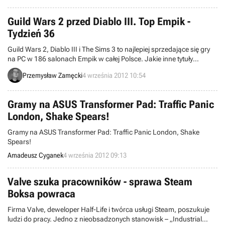
działań.
Guild Wars 2 przed Diablo III. Top Empik -
Tydzień 36
Guild Wars 2, Diablo III i The Sims 3 to najlepiej sprzedające się gry
na PC w 186 salonach Empik w całej Polsce. Jakie inne tytuły
przemawiają jeszcze do kieszeni klientów?
Przemysław Zamęcki
4 września 2012 10:54
Gramy na ASUS Transformer Pad: Traffic Panic
London, Shake Spears!
Gramy na ASUS Transformer Pad: Traffic Panic London, Shake
Spears!
Amadeusz Cyganek
4 września 2012 09:13
Valve szuka pracowników - sprawa Steam
Boksa powraca
Firma Valve, deweloper Half-Life i twórca usługi Steam, poszukuje
ludzi do pracy. Jedno z nieobsadzonych stanowisk – „Industrial