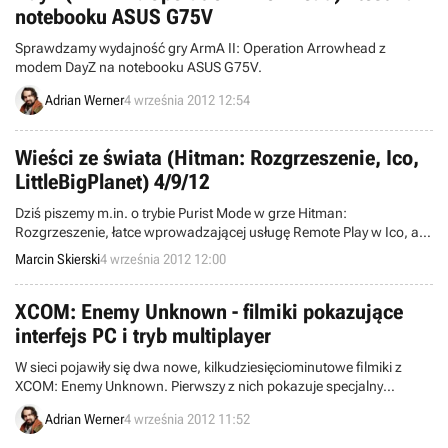
notebooku ASUS G75V
Sprawdzamy wydajność gry ArmA II: Operation Arrowhead z
modem DayZ na notebooku ASUS G75V.
Adrian Werner
4 września 2012 12:54
Wieści ze świata (Hitman: Rozgrzeszenie, Ico,
LittleBigPlanet) 4/9/12
Dziś piszemy m.in. o trybie Purist Mode w grze Hitman:
Rozgrzeszenie, łatce wprowadzającej usługę Remote Play w Ico, a
także osiągnięciu statusu gold przez LittleBigPlanet w wersji na
Marcin Skierski
4 września 2012 12:00
PlayStation Vita. Witamy w wieściach ze świata - codziennej porcji
krótkich wiadomości.
XCOM: Enemy Unknown - filmiki pokazujące
interfejs PC i tryb multiplayer
W sieci pojawiły się dwa nowe, kilkudziesięciominutowe filmiki z
XCOM: Enemy Unknown. Pierwszy z nich pokazuje specjalny
interfejs przygotowany dla wersji pecetowej, a drugi stanowi zapis
Adrian Werner
4 września 2012 11:52
rozgrywki z trybu multiplayer.