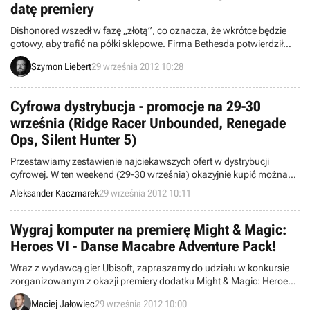
datę premiery
Dishonored wszedł w fazę „złotą”, co oznacza, że wkrótce będzie
gotowy, aby trafić na półki sklepowe. Firma Bethesda potwierdził
datę premiery nowej gry studia Arkane.
Szymon Liebert
29 września 2012 10:28
Cyfrowa dystrybucja - promocje na 29-30
września (Ridge Racer Unbounded, Renegade
Ops, Silent Hunter 5)
Przestawiamy zestawienie najciekawszych ofert w dystrybucji
cyfrowej. W ten weekend (29-30 września) okazyjnie kupić można
gry: Ridge Racer Unbounded, Renegade Ops, Napoleon: Total War,
Aleksander Kaczmarek
29 września 2012 10:11
Silent Hunter 5 i wiele innych.
Wygraj komputer na premierę Might & Magic:
Heroes VI - Danse Macabre Adventure Pack!
Wraz z wydawcą gier Ubisoft, zapraszamy do udziału w konkursie
zorganizowanym z okazji premiery dodatku Might & Magic: Heroes
VI - Danse Macabre Adventure Pack.
Maciej Jałowiec
29 września 2012 10:00