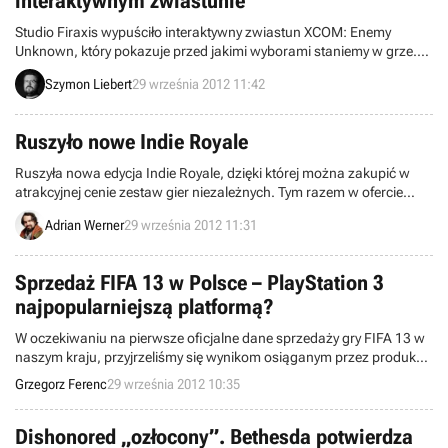
interaktywnym zwiastunie
Studio Firaxis wypuściło interaktywny zwiastun XCOM: Enemy
Unknown, który pokazuje przed jakimi wyborami staniemy w grze.
Materiał jest niezłym uzupełnieniem opublikowanego niedawno
Szymon Liebert
29 września 2012 11:42
dema.
Ruszyło nowe Indie Royale
Ruszyła nowa edycja Indie Royale, dzięki której można zakupić w
atrakcyjnej cenie zestaw gier niezależnych. Tym razem w ofercie
znalazły się m.in. Hector: Badge of Carnage, The Adventures of
Adrian Werner
29 września 2012 11:31
Shuggy, Chime i Dangerous High School Girls In Trouble!.
Sprzedaż FIFA 13 w Polsce – PlayStation 3
najpopularniejszą platformą?
W oczekiwaniu na pierwsze oficjalne dane sprzedaży gry FIFA 13 w
naszym kraju, przyjrzeliśmy się wynikom osiąganym przez produkcję
EA Sports w Sklepie GRY-OnLine. Zaobserwowaliśmy ciekawy trend
Grzegorz Ferenc
29 września 2012 10:35
– w pierwszych dniach obecności produkcji na rynku, wbrew
powszechnej opinii, wersja na PC wcale nie jest tą preferowaną
przez klientów.
Dishonored „ozłocony”. Bethesda potwierdza