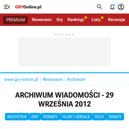




Newsroom
Gry
Rankingi
Listy
Recenzje
PREMIUM
www.gry-online.pl
Newsroom
Archiwum


ARCHIWUM WIADOMOŚCI - 29
WRZEŚNIA 2012
WSZYSTKIE
GRY
PORADY
FILMY I SERIALE
TECH
TEMATY