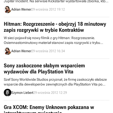
Jupiter Incident. Na serwisie Kickstarter wystartowała zbiórka, której
celem jest sfinansowanie produkcji drugiej części tej gry.
Adrian Werner
29 września 2012 19:12
Hitman: Rozgrzeszenie - obejrzyj 18 minutowy
zapis rozgrywki w trybie Kontraktów
W sieci pojawił się nowy filmik z gry Hitman: Rozgrzeszenie.
Osiemnastominutowy materiał stanowi zapis rozgrywki z trybu
Kontrakty i towarzyszy mu komentarz ludzi ze studio IO Interactive.
Adrian Werner
29 września 2012 16:34
Sony zaskoczone słabym wsparciem
wydawców dla PlayStation Vita
Szef Sony Worldwide Studios przyznał, że firmę zaskoczyło słabsze
wsparcie dla deweloperów zewnętrznych dla PlayStation Vita po
premierze konsoli. Koncern wie, co należy zrobić, aby zmienić taką
Szymon Liebert
29 września 2012 12:29
sytuację.
Gra XCOM: Enemy Unknown pokazana w