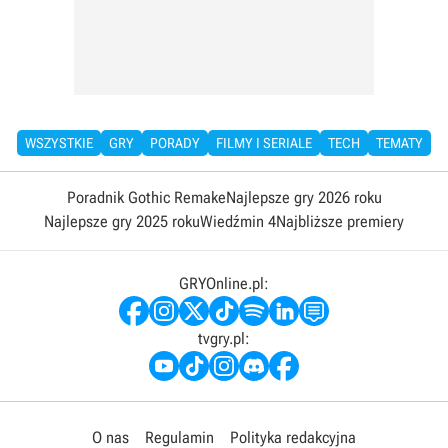
WSZYSTKIE
GRY
PORADY
FILMY I SERIALE
TECH
TEMATY
Poradnik Gothic Remake
Najlepsze gry 2026 roku
Najlepsze gry 2025 roku
Wiedźmin 4
Najbliższe premiery
GRYOnline.pl:
tvgry.pl:
O nas
Regulamin
Polityka redakcyjna