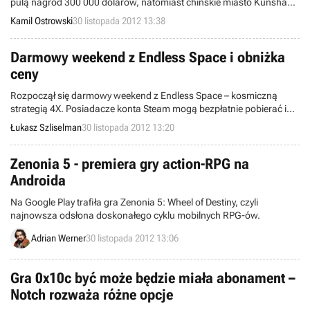
pulą nagród 300 000 dolarów, natomiast chińskie miasto Kunshan
zaserwować nam producenci ze studia Gameloft. Czy „imprezowe”
jest gospodarzem finału World Cyber Games, zwanego e-sportową
Zombiewood jest w stanie zadowolić i miłośników radosnej
Kamil Ostrowski
30 listopada 2012 13:38
olimpiadą. Na obydwu imprezach walczą Polacy.
eksterminacji, i fanów zombiakowego survivalu?
Darmowy weekend z Endless Space i obniżka
ceny
Rozpoczął się darmowy weekend z Endless Space – kosmiczną
strategią 4X. Posiadacze konta Steam mogą bezpłatnie pobierać i
grać w produkcję studia Amplitude do niedzieli 2 grudnia.
Łukasz Szliselman
30 listopada 2012 13:20
Dodatkowo cenę gry tymczasowo obniżono o połowę.
Zenonia 5 - premiera gry action-RPG na
Androida
Na Google Play trafiła gra Zenonia 5: Wheel of Destiny, czyli
najnowsza odsłona doskonałego cyklu mobilnych RPG-ów.
Adrian Werner
30 listopada 2012 13:06
Gra 0x10c być może będzie miała abonament –
Notch rozważa różne opcje