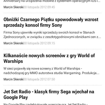
Anniversary na urządzenia mobilne z systemem operacyjnym iOS lub
Android. Kultowa produkcja z 2002 roku zadebiutuje na
Marcin Skierski
30 listopada 2012 09:45
smartfonach i tabletach za kilka dni.
Obniżki Czarnego Piątku spowodowały wzrost
sprzedaży konsol firmy Sony
Firma Sony ujawniła wyniki sprzedaży swoich konsol w Stanach
Zjednoczonych, w związku z zeszłotygodniowymi obniżkami cen z
okazji Czarnego Piątku. W ostatnich dniach analogiczne statystyki
Marcin Skierski
30 listopada 2012 09:15
przedstawiły koncerny Microsoft oraz Nintendo.
Kilkanaście nowych screenów z gry World of
Warships
W sieci pojawiły się nowe screeny z World of Warships -
nadchodzącej gry MMO autorstwa studia Wargaming. Produkcja
zadebiutuje najwcześniej w 2013 roku i będzie działać w oparciu o
Marcin Skierski
30 listopada 2012 07:50
model finansowy free to play.
Jet Set Radio - klasyk firmy Sega wjechał na
Google Play
Na Google Play zadebiutowała wreszcie gra Jet Set Radio -