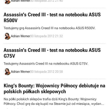
Adrian Werner
30 listopada 2012 21:40
Assassin’s Creed III - test na notebooku ASUS
R500V
Testujemy grę Assassin’s Creed III na notebooku ASUS R500V.
Adrian Werner
30 listopada 2012 21:32
Assassin’s Creed III - test na notebooku ASUS
G75V
Testujemy Assassin’s Creed III na notebooku ASUS G75V.
Adrian Werner
30 listopada 2012 20:58
King’s Bounty: Wojownicy Północy debiutuje na
polskich półkach sklepowych
Na półki polskich sklepów trafia dziś King’s Bounty: Wojownicy
Północy. Choć grę da się kupić na Steamie już od miesiąca, wydana
właśnie pudełkowa edycja jest tańsza od wersji steamowej.