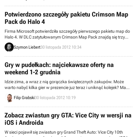
Potwierdzono szczegóły pakietu Crimson Map
Pack do Halo 4
Firma Microsoft potwierdziła szczegóły pierwszego pakietu map do
Halo 4. W DLC zatytułowanym Crimson Map Pack znajdą się trzy
nowe areny, jeden tryb rozgrywki oraz osiem osiągnięć. Premiera
Szymon Liebert
30 listopada 2012 10:34
zestawu odbędzie się 10 grudnia.
Gry w pudełkach: najciekawsze oferty na
weekend 1-2 grudnia
Idzie zima, a wraz z nią gorączka świątecznych zakupów. Może
warto nabyć kilka gier w prezencie juz teraz i uniknąć kolejek? Mamy
dla was sporo ciekawych propozycji.
Filip Grabski
30 listopada 2012 10:19
Zobacz zwiastun gry GTA: Vice City w wersji na
iOS i Androida
W sieci pojawił się zwiastun gry Grand Theft Auto: Vice City 10th