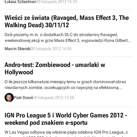
Łukasz Szliselman
30 listopada 2012 15:33
Dystrybutorem gry w Polsce jest firma Cenega, współpracująca z
rosyjskim wydawcą Wojowników Północy, 1C Company.
Wieści ze świata (Ravaged, Mass Effect 3, The
Walking Dead) 30/11/12
Dziś piszemy m.in. o dodatkach DLC do strzelaniny Ravaged,
weekendowej akcji w grze Mass Effect 3, wypowiedzi Rona Gilberta
na temat przygodówki The Walking Dead, a także zamkniętych beta
Marcin Skierski
30 listopada 2012 14:05
testach The Witness. Witamy w wieściach ze świata - codziennej
porcji krótkich wiadomości.
Andro-test: Zombiewood - umarlaki w
Hollywood
O ile jeszcze kilkanaście miesięcy temu w grach dominował obraz
niezdarnych zombie, oczekujących co najwyżej na efektowną
eliminację (Dead Rising), o tyle teraz podejście do nich zmieniło się
Piotr Doroń
30 listopada 2012 13:58
diametralnie. Zniewolone stwory przeszły ewolucję, stając się
jednym z najbardziej wymagających, wirtualnych przeciwników
ludzkości. Z chłopców do bicia przeobraziły się w niebezpiecznych
IGN Pro League 5 i World Cyber Games 2012 -
łowców, zdolnych zaatakować postać sterowaną przez gracza w
weekend pod znakiem e-sportu
każdym miejscu i czasie. Sednem walki z zombie nie jest już
likwidacja zagrożenia, ale unikanie go w iście survivalowym stylu.
W Las Vegas odbywa się właśnie piąta odsłona IGN Pro League, z
Połączenie tych dwóch podejść do tematyki zombie postanowili