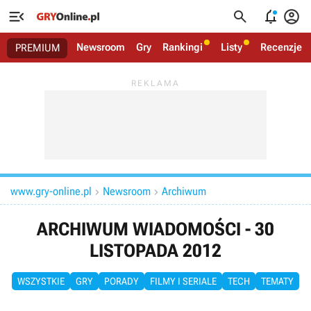




Newsroom
Gry
Rankingi
Listy
Recenzje
PREMIUM
www.gry-online.pl
Newsroom
Archiwum


ARCHIWUM WIADOMOŚCI - 30
LISTOPADA 2012
WSZYSTKIE
GRY
PORADY
FILMY I SERIALE
TECH
TEMATY