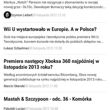
Markus „Notch” Persson nie rezygnuje z abonamentu w swojej
nowej grze - 0x10c. Deweloper tłumaczy taką decyzję koniecznością
utrzymania infrastruktury serwerowej, chociaż przyznaje, że jest
Szymon Liebert
30 listopada 2012 12:10
otwarty na inne opcje (np. free-to-play).
Wii U wystartowało w Europie. A w Polsce?
Dziś ma miejsce europejska i teoretycznie polska premiera Wii U.
Teoretycznie, bowiem konsole nie dotarły do polskich sklepów na
czas i, jeśli wierzyć lokalnemu dystrybutorowi, nie zmieni się to co
Łukasz Szliselman
30 listopada 2012 12:08
najmniej do 10 grudnia. Skąd to opóźnienie?
Premiera następcy Xboksa 360 najpóźniej w
listopadzie 2013 roku?
Według anonimowych źródeł serwisu Bloomberg, Xbox nowej
generacji zadebiutuje na rynku najpóźniej w listopadzie 2013 roku.
Firma Microsoft chce podobno zdążyć z premierą jeszcze przed
Marcin Skierski
30 listopada 2012 11:00
przyszłorocznym Świętem Dziękczynienia.
Mastah & Szczypoon - odc. 36 - Komórka
Pakulski Lucjan
30 listopada 2012 10:48