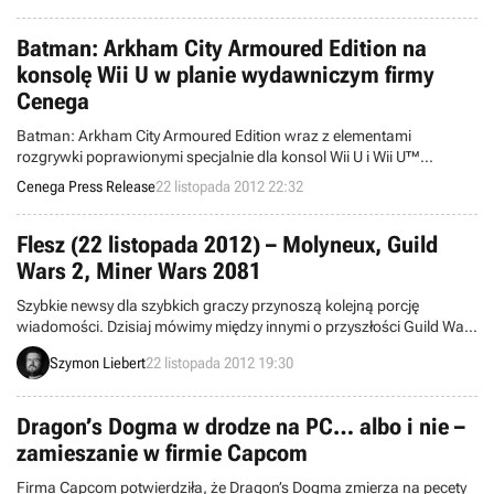
Batman: Arkham City Armoured Edition na
konsolę Wii U w planie wydawniczym firmy
Cenega
Batman: Arkham City Armoured Edition wraz z elementami
rozgrywki poprawionymi specjalnie dla konsol Wii U i Wii U™
Gamepad sprawia, że gracze zapragną wrócić do miasta Arkham i
Cenega Press Release
22 listopada 2012 22:32
znów stanąć do walki w roli Batmana.
Flesz (22 listopada 2012) – Molyneux, Guild
Wars 2, Miner Wars 2081
Szybkie newsy dla szybkich graczy przynoszą kolejną porcję
wiadomości. Dzisiaj mówimy między innymi o przyszłości Guild Wars
2 i akcji Petera Molyneux na Kickstarterze.
Szymon Liebert
22 listopada 2012 19:30
Dragon’s Dogma w drodze na PC… albo i nie –
zamieszanie w firmie Capcom
Firma Capcom potwierdziła, że Dragon’s Dogma zmierza na pecety