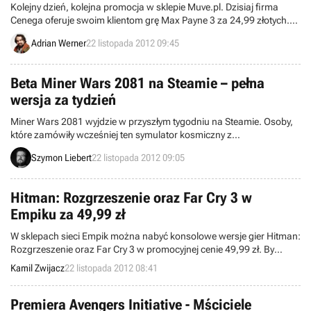
Kolejny dzień, kolejna promocja w sklepie Muve.pl. Dzisiaj firma
Cenega oferuje swoim klientom grę Max Payne 3 za 24,99 złotych.
Oferta obejmuje tylko edycję cyfrową.
Adrian Werner
22 listopada 2012 09:45
Beta Miner Wars 2081 na Steamie – pełna
wersja za tydzień
Miner Wars 2081 wyjdzie w przyszłym tygodniu na Steamie. Osoby,
które zamówiły wcześniej ten symulator kosmiczny z
zaawansowanym systemem destrukcji mogą ściągnąć jego betę na
Szymon Liebert
22 listopada 2012 09:05
platformie Valve.
Hitman: Rozgrzeszenie oraz Far Cry 3 w
Empiku za 49,99 zł
W sklepach sieci Empik można nabyć konsolowe wersje gier Hitman:
Rozgrzeszenie oraz Far Cry 3 w promocyjnej cenie 49,99 zł. By
otrzymać rabat należy jednak odsprzedać dwie starsze produkcje z
Kamil Zwijacz
22 listopada 2012 08:41
opublikowanych przez firmę list.
Premiera Avengers Initiative - Mściciele