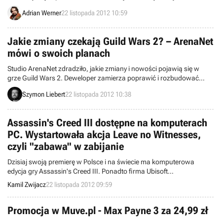
z których aż 5 mln bawi się jednocześnie każdego dnia. Dobry start
Adrian Werner
22 listopada 2012 10:59
zaliczyła też beta trybu Big Picture.
Jakie zmiany czekają Guild Wars 2? – ArenaNet
mówi o swoich planach
Studio ArenaNet zdradziło, jakie zmiany i nowości pojawią się w
grze Guild Wars 2. Deweloper zamierza poprawić i rozbudować
podziemia, urozmaicić katalog potworów oraz rozwinąć tryby PvP.
Szymon Liebert
22 listopada 2012 10:38
Assassin's Creed III dostępne na komputerach
PC. Wystartowała akcja Leave no Witnesses,
czyli "zabawa" w zabijanie
Dzisiaj swoją premierę w Polsce i na świecie ma komputerowa
edycja gry Assassin's Creed III. Ponadto firma Ubisoft
zorganizowała event polegający na zabijaniu przeciwników w
Kamil Zwijacz
22 listopada 2012 09:59
trzeciej części przygód Desmonda Milesa.
Promocja w Muve.pl - Max Payne 3 za 24,99 zł