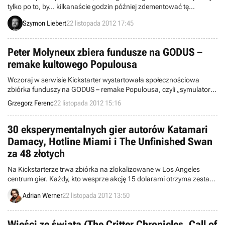
tylko po to, by… kilkanaście godzin później zdementować tę
informację. Błędna odpowiedź na jedno z pytań fanów dała przez
Szymon Liebert
22 listopada 2012 17:45
chwilę nadzieję na to, że doczekamy się konwersji świetnej gry akcji
RPG.
Peter Molyneux zbiera fundusze na GODUS –
remake kultowego Populousa
Wczoraj w serwisie Kickstarter wystartowała społecznościowa
zbiórka funduszy na GODUS – remake Populousa, czyli „symulatora
boga” z 1989 roku. Nad projektem pracuje Peter Molyneux i studio
Grzegorz Ferenc
22 listopada 2012 15:16
22Cans. Aby móc go zrealizować, twórcy potrzebują 450 tys.
funtów.
30 eksperymentalnych gier autorów Katamari
Damacy, Hotline Miami i The Unfinished Swan
za 48 złotych
Na Kickstarterze trwa zbiórka na zlokalizowane w Los Angeles
centrum gier. Każdy, kto wesprze akcję 15 dolarami otrzyma zestaw
30 eksperymentalnych produkcji autorstwa twórców takich tytułów
Adrian Werner
22 listopada 2012 13:50
jak Katamari Damacy, Hotline Miami, The Unfinished Swan czy seria
Bit.Trip.
Wieści ze świata (The Critter Chronicles, Call of