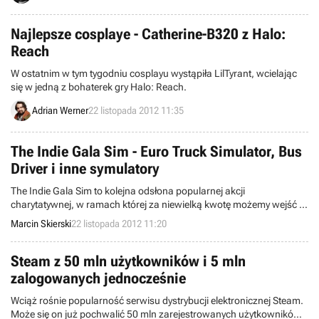
szczególną uwagą, aby nie „rzuciła ona cienia” na stosunki między
krajami.
Najlepsze cosplaye - Catherine-B320 z Halo:
Reach
W ostatnim w tym tygodniu cosplayu wystąpiła LilTyrant, wcielając
się w jedną z bohaterek gry Halo: Reach.
Adrian Werner
22 listopada 2012 11:35
The Indie Gala Sim - Euro Truck Simulator, Bus
Driver i inne symulatory
The Indie Gala Sim to kolejna odsłona popularnej akcji
charytatywnej, w ramach której za niewielką kwotę możemy wejść w
posiadanie kilku gier na PC. W tym przypadku organizatorzy
Marcin Skierski
22 listopada 2012 11:20
zdecydowali się na udostępnienie takich tytułów jak Euro Truck
Simulator, Bus Driver, czy Police Simulator.
Steam z 50 mln użytkowników i 5 mln
zalogowanych jednocześnie
Wciąż rośnie popularność serwisu dystrybucji elektronicznej Steam.
Może się on już pochwalić 50 mln zarejestrowanych użytkowników,