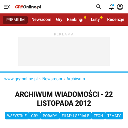




Newsroom
Gry
Rankingi
Listy
Recenzje
PREMIUM
www.gry-online.pl
Newsroom
Archiwum


ARCHIWUM WIADOMOŚCI - 22
LISTOPADA 2012
WSZYSTKIE
GRY
PORADY
FILMY I SERIALE
TECH
TEMATY