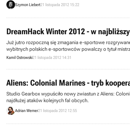
Szymon Liebert
21 listopada 2012 15:22
DreamHack Winter 2012 - w najbliższ
Już jutro rozpoczną się zmagania e-sportowe rozgrywane 
wybitnych polskich e-sportowców powalczy o tytuł mistrz
Kamil Ostrowski
21 listopada 2012 14:31
Aliens: Colonial Marines - tryb koop
Studio Gearbox wypuściło nowy zwiastun z Aliens: Colon
najdłużej ataków kolejnych fal obcych.
Adrian Werner
21 listopada 2012 12:55