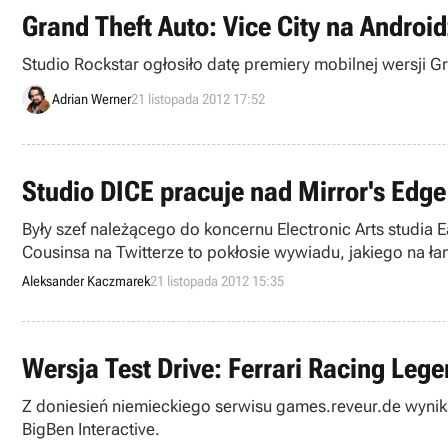
Grand Theft Auto: Vice City na Androi
Studio Rockstar ogłosiło datę premiery mobilnej wersji G
Adrian Werner
21 listopada 2012 17:52
Studio DICE pracuje nad Mirror's Edge 
Były szef należącego do koncernu Electronic Arts studia
Cousinsa na Twitterze to pokłosie wywiadu, jakiego na ł
Aleksander Kaczmarek
21 listopada 2012 15:35
Wersja Test Drive: Ferrari Racing Le
Z doniesień niemieckiego serwisu games.reveur.de wynika
BigBen Interactive.