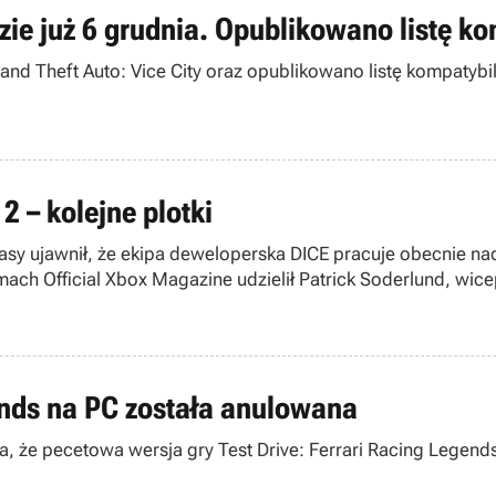
dzie już 6 grudnia. Opublikowano listę k
rand Theft Auto: Vice City oraz opublikowano listę kompatyb
2 – kolejne plotki
 Easy ujawnił, że ekipa deweloperska DICE pracuje obecnie n
amach Official Xbox Magazine udzielił Patrick Soderlund, wi
gends na PC została anulowana
, że pecetowa wersja gry Test Drive: Ferrari Racing Legend