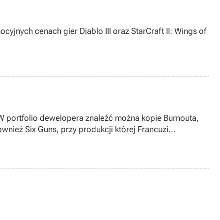
cyjnych cenach gier Diablo III oraz StarCraft II: Wings of
 portfolio dewelopera znaleźć można kopie Burnouta,
również Six Guns, przy produkcji której Francuzi
 Games. Niestety, jak to często bywa w takich