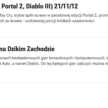
Portal 2, Diablo III) 21/11/12
y Cry, trybie split-screen w pecetowej edycji Portal 2, promo
h ze świata - codziennej porcji krótkich wiadomości.
 na Dzikim Zachodzie
onach bestselerowych gier konsolowych i komputerowych. W
t Auto, a nawet Diablo. Do tej kategorii gier zaliczyć można 
ym względem Red Dead Redemption autorstwa studia Rockstar
rdzić, że nie dorósł mu nawet do pięt.