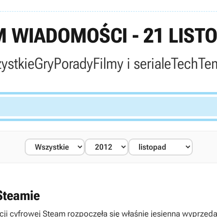
 WIADOMOŚCI - 21 LISTO
ystkie
Gry
Porady
Filmy i seriale
Tech
Te
Steamie
cji cyfrowej Steam rozpoczęła się właśnie jesienna wyprzeda