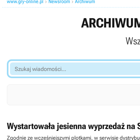
www.gry-online.pl
Newsroom
Archiwum


ARCHIWUM
Wsz
Szukaj
wiadomości...
Wystartowała jesienna wyprzedaż na 
Zgodnie ze wcześniejszymi plotkami, w serwisie dystrybu