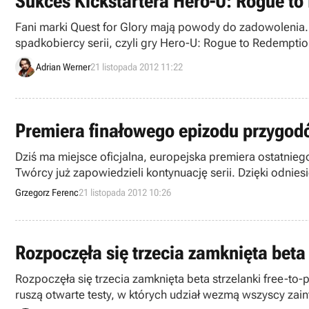
Sukces Kickstartera Hero-U: Rogue to
Fani marki Quest for Glory mają powody do zadowolenia
spadkobiercy serii, czyli gry Hero-U: Rogue to Redemptio
Adrian Werner
21 listopada 2012 11:22
Premiera finałowego epizodu przygod
Dziś ma miejsce oficjalna, europejska premiera ostatnieg
Twórcy już zapowiedzieli kontynuację serii. Dzięki odniesi
Grzegorz Ferenc
21 listopada 2012 10:26
Rozpoczęła się trzecia zamknięta beta
Rozpoczęła się trzecia zamknięta beta strzelanki free-t
ruszą otwarte testy, w których udział wezmą wszyscy zai