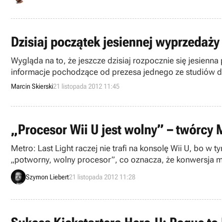
Dzisiaj początek jesiennej wyprzedaż
Wygląda na to, że jeszcze dzisiaj rozpocznie się jesienna
informacje pochodzące od prezesa jednego ze studiów de
w usłudze firmy Valve.
Marcin Skierski
21 listopada 2012 11:45
„Procesor Wii U jest wolny” – twórcy M
Metro: Last Light raczej nie trafi na konsolę Wii U, bo 
„potworny, wolny procesor”, co oznacza, że konwersja mu
Szymon Liebert
21 listopada 2012 11:28