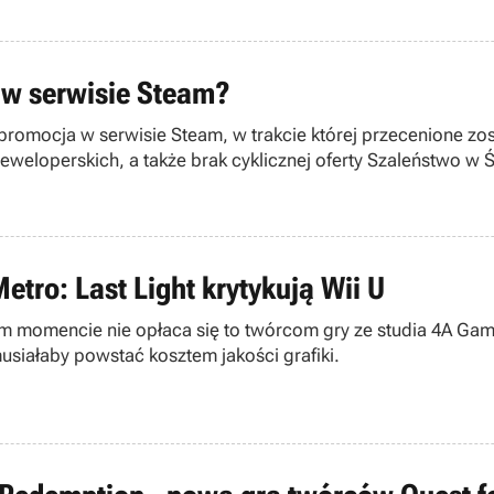
y w serwisie Steam?
 promocja w serwisie Steam, w trakcie której przecenione zos
weloperskich, a także brak cyklicznej oferty Szaleństwo w 
etro: Last Light krytykują Wii U
w tym momencie nie opłaca się to twórcom gry ze studia 4A G
siałaby powstać kosztem jakości grafiki.