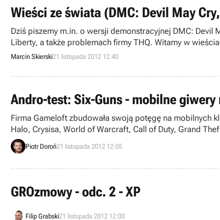
Wieści ze świata (DMC: Devil May Cry, 
Dziś piszemy m.in. o wersji demonstracyjnej DMC: Devil Ma
Liberty, a także problemach firmy THQ. Witamy w wieściac
Marcin Skierski
21 listopada 2012 12:40
Andro-test: Six-Guns - mobilne giwery
Firma Gameloft zbudowała swoją potęgę na mobilnych kl
Halo, Crysisa, World of Warcraft, Call of Duty, Grand Thef
inspirowali się przede wszystkim rewelacyjnym pod każd
Piotr Doroń
21 listopada 2012 12:05
sytuacjach, uczeń nie przerósł mistrza – śmiem nawet twie
GROzmowy - odc. 2 - XP
Filip Grabski
21 listopada 2012 12:00