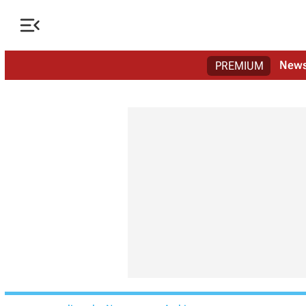

New
PREMIUM