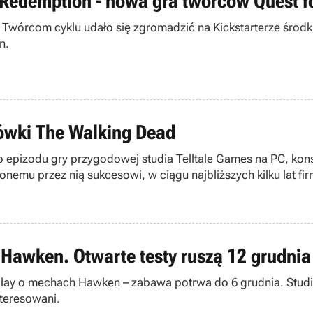
 Redemption - nowa gra twórców Quest fo
. Twórcom cyklu udało się zgromadzić na Kickstarterze śr
n.
ówki The Walking Dead
o epizodu gry przygodowej studia Telltale Games na PC, kons
onemu przez nią sukcesowi, w ciągu najbliższych kilku lat firm
 Hawken. Otwarte testy ruszą 12 grudnia
o-play o mechach Hawken – zabawa potrwa do 6 grudnia. Stud
nteresowani.