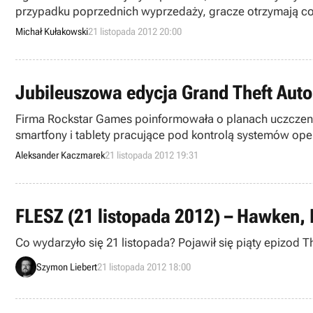
przypadku poprzednich wyprzedaży, gracze otrzymają cod
Michał Kułakowski
21 listopada 2012 20:00
Jubileuszowa edycja Grand Theft Auto: 
Firma Rockstar Games poinformowała o planach uczczenia 1
smartfony i tablety pracujące pod kontrolą systemów ope
Aleksander Kaczmarek
21 listopada 2012 19:31
FLESZ (21 listopada 2012) – Hawken, B
Co wydarzyło się 21 listopada? Pojawił się piąty epizo
Szymon Liebert
21 listopada 2012 18:00