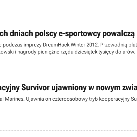
ych dniach polscy e-sportowcy powalczą
podczas imprezy DreamHack Winter 2012. Przewodnią platfor
owski i nagrody pieniężne rzędu dziesiątek tysięcy dolarów.
eracyjny Survivor ujawniony w nowym zwi
ial Marines. Ujawnia on czteroosobowy tryb kooperacyjny Su