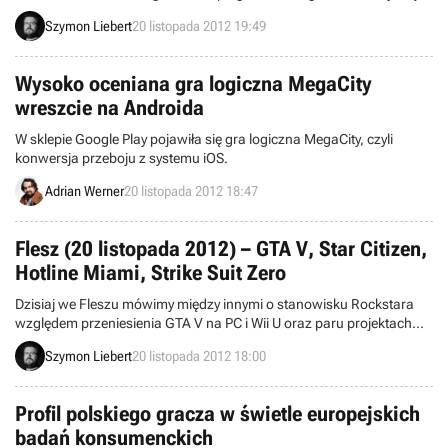
na tytułowej postaci jednego z producentów broni i zawiera nowe
Szymon Liebert
20 listopada 2012 19:49
zadania, przedmioty oraz inne atrakcje.
Wysoko oceniana gra logiczna MegaCity
wreszcie na Androida
W sklepie Google Play pojawiła się gra logiczna MegaCity, czyli
konwersja przeboju z systemu iOS.
Adrian Werner
20 listopada 2012 18:47
Flesz (20 listopada 2012) – GTA V, Star Citizen,
Hotline Miami, Strike Suit Zero
Dzisiaj we Fleszu mówimy między innymi o stanowisku Rockstara
względem przeniesienia GTA V na PC i Wii U oraz paru projektach
kickstarterowych (Star Citizen, Strike Suit Zero).
Szymon Liebert
20 listopada 2012 18:00
Profil polskiego gracza w świetle europejskich
badań konsumenckich