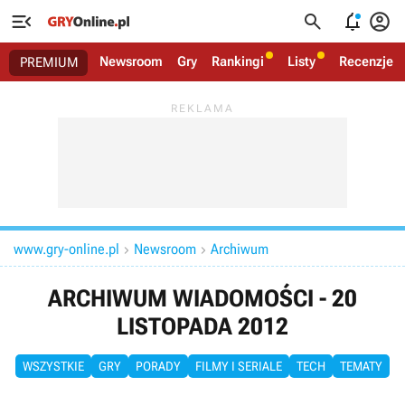




Newsroom
Gry
Rankingi
Listy
Recenzje
PREMIUM
www.gry-online.pl
Newsroom
Archiwum


ARCHIWUM WIADOMOŚCI - 20
LISTOPADA 2012
WSZYSTKIE
GRY
PORADY
FILMY I SERIALE
TECH
TEMATY