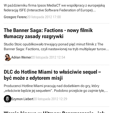
W październiku firma Ipsos MediaCT we współpracy z europejską
federacją ISFE (Interactive Software Federation of Europe)
przeprowadziła internetowe badania konsumenckie polskich graczy.
Grzegorz Ferenc
20 listopada 2012 17:00
Wynika z nich m.in. że Polacy najczęściej grają na laptopach,
zazwyczaj w gry sieciowe, a co czwarty rodzic gra z własnymi
dziećmi.
The Banner Saga: Factions - nowy filmik
tłumaczy zasady rozgrywki
Studio Stoic opublikowało trwający ponad pięć minut filmik z The
Banner Saga: Factions, czyli nastawionej na tryb multiplayer turowej
strategii, która posłuży jako prequel w stosunku do gry cRPG The
Adrian Werner
20 listopada 2012 12:54
Banner Saga.
DLC do Hotline Miami to właściwie sequel –
być może z edytorem misji
Producenci Hotline Miami pracują nad dodatkiem do gry, który
„właściwie będzie jej sequelem”. Podobno przejście go zajmie tyle,
co ukończenie podstawowej kampanii. Deweloperzy myślą też o
Szymon Liebert
20 listopada 2012 12:29
wypuszczeniu edytora misji.