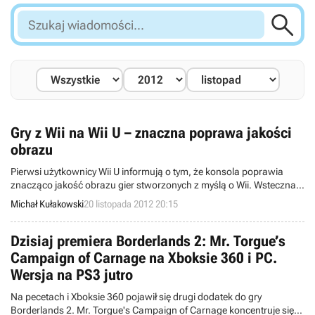

Szukaj
wiadomości...
Gry z Wii na Wii U – znaczna poprawa jakości
obrazu
Pierwsi użytkownicy Wii U informują o tym, że konsola poprawia
znacząco jakość obrazu gier stworzonych z myślą o Wii. Wsteczna
kompatybilność została zapowiedziana przez Nintendo już w czasie
Michał Kułakowski
20 listopada 2012 20:15
najwcześniejszych prezentacji platformy i wprowadzono ją wraz z
pierwszą aktualizacją firmware`u.
Dzisiaj premiera Borderlands 2: Mr. Torgue’s
Campaign of Carnage na Xboksie 360 i PC.
Wersja na PS3 jutro
Na pecetach i Xboksie 360 pojawił się drugi dodatek do gry
Borderlands 2. Mr. Torgue's Campaign of Carnage koncentruje się