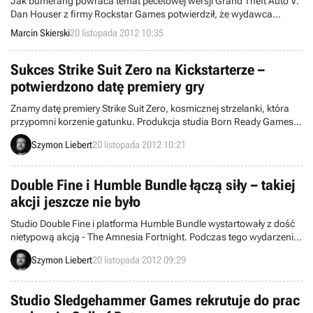
Jak bumerang powraca temat pecetowej wersji Grand Theft Auto V.
Dan Houser z firmy Rockstar Games potwierdził, że wydawca
„rozważa” wydanie gry nie tylko na PC, ale także na Wii U. W tej
Marcin Skierski
20 listopada 2012 10:35
chwili nic jednak nie jest pewne i na ewentualne ogłoszenia w tej
sprawie musimy jeszcze poczekać.
Sukces Strike Suit Zero na Kickstarterze –
potwierdzono datę premiery gry
Znamy datę premiery Strike Suit Zero, kosmicznej strzelanki, która
przypomni korzenie gatunku. Produkcja studia Born Ready Games
wyjdzie w styczniu 2013 roku, dzięki wsparciu graczy na
Szymon Liebert
20 listopada 2012 10:21
Kickstarterze. Zebrane fundusze pozwolą wzbogacić ją o edytor
misji.
Double Fine i Humble Bundle łączą siły – takiej
akcji jeszcze nie było
Studio Double Fine i platforma Humble Bundle wystartowały z dość
nietypową akcją - The Amnesia Fortnight. Podczas tego wydarzenia
deweloper stworzy prototypy czterech gier wybranych przez graczy,
Szymon Liebert
20 listopada 2012 09:29
którzy będą mogli śledzić proces w serii filmów.
Studio Sledgehammer Games rekrutuje do prac