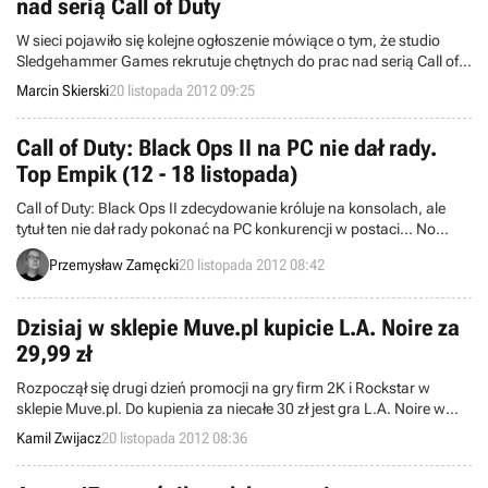
nad serią Call of Duty
W sieci pojawiło się kolejne ogłoszenie mówiące o tym, że studio
Sledgehammer Games rekrutuje chętnych do prac nad serią Call of
Duty. Może to oznaczać, że kolejna część popularnego cyklu
Marcin Skierski
20 listopada 2012 09:25
zostanie stworzona przez amerykańskiego dewelopera - nie
wiadomo tylko, czy wyłącznie przez jeden zespół.
Call of Duty: Black Ops II na PC nie dał rady.
Top Empik (12 - 18 listopada)
Call of Duty: Black Ops II zdecydowanie króluje na konsolach, ale
tytuł ten nie dał rady pokonać na PC konkurencji w postaci... No
właśnie, najlepiej sprawdźcie sami, co piszczy w 186 salonach
Przemysław Zamęcki
20 listopada 2012 08:42
Empik w całej Polsce.
Dzisiaj w sklepie Muve.pl kupicie L.A. Noire za
29,99 zł
Rozpoczął się drugi dzień promocji na gry firm 2K i Rockstar w
sklepie Muve.pl. Do kupienia za niecałe 30 zł jest gra L.A. Noire w
wersji Complete Edition, zawierającej wszystkie dodatki do
Kamil Zwijacz
20 listopada 2012 08:36
zeszłorocznej produkcji.