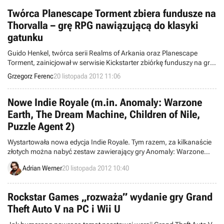
Twórca Planescape Torment zbiera fundusze na
Thorvalla – grę RPG nawiązującą do klasyki
gatunku
Guido Henkel, twórca serii Realms of Arkania oraz Planescape
Torment, zainicjował w serwisie Kickstarter zbiórkę funduszy na grę
Thorvalla – erpega nawiązującego do klasyków gatunku,
Grzegorz Ferenc
20 listopada 2012 11:06
osadzonego w uniwersum zainspirowanym nordycką mitologią.
Niemiecki deweloper prosi fanów o milion dolarów na realizację
projektu.
Nowe Indie Royale (m.in. Anomaly: Warzone
Earth, The Dream Machine, Children of Nile,
Puzzle Agent 2)
Wystartowała nowa edycja Indie Royale. Tym razem, za kilkanaście
złotych można nabyć zestaw zawierający gry Anomaly: Warzone
Earth, The Dream Machine, Children of Nile, Puzzle Agent 2 oraz
Adrian Werner
20 listopada 2012 10:40
Adventure Apes and the Mayan Mystery.
Rockstar Games „rozważa” wydanie gry Grand
Theft Auto V na PC i Wii U