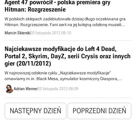
Agent 47 powrócił - polska premiera gry
Hitman: Rozgrzeszenie
W polskich sklepach zadebiutowała dzisiaj długo oczekiwana gra
Hitman: Rozgrzeszenie. Fani serii na jej kolejną odsłonę musieli
czekać ponad sześć lat. Tytuł został wydany w naszym kraju w
Marcin Skierski
20 listopada 2012 08:10
polskiej i angielskiej wersji językowej przez firmę Cenega na PC,
PlayStation 3 oraz Xboksa 360.
Najciekawsze modyfikacje do Left 4 Dead,
Portal 2, Skyrim, DayZ, serii Crysis oraz innych
gier (20/11/2012)
W najnowszej odsłonie cyklu „Najciekawsze modyfikacje”
omawiamy m.in. Black Mesa, symulator kosmiczny Diaspora,
kampanię do Crysis opartą na serialu StarCry, poprawki graficzne
Adrian Werner
20 listopada 2012 08:09
do Crysis 2, Doom 3 i Morrowind, nowe mapy do DayZ, Left 4 Dead
2, Portal 2 i Minecrafta oraz przybliżamy nadchodzące mody.
NASTĘPNY DZIEŃ
POPRZEDNI DZIEŃ