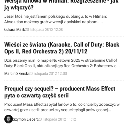
Wersja kinowa w Hitman: Rozgrzeszenie - jak
ją włączyć?
Jeżeli ktoś nie jest fanem polskiego dubbingu, to w Hitman:
Absolution możemy grać w wersji z polskimi napisami.
Przedstawiamy Wam krótką instrukcję jak to zrobić.
Łukasz Malik
20 listopada 2012 12:20
Wieści ze świata (Karaoke, Call of Duty: Black
Ops II, Red Orchestra 2) 20/11/12
Dziś piszemy m.in. o mapie Nuketown 2025 w strzelaninie Call of
Duty: Black Ops II, aktualizacji gry Red Orchestra 2: Bohaterowie
Stalingradu, zapowiedzi aplikacji Karaoke na Xbox Live, a także beta
Marcin Skierski
20 listopada 2012 12:00
testach darmowych wyścigów RaceRoom Racing Experience.
Witamy w wieściach ze świata - codziennej porcji krótkich
wiadomości.
Prequel czy sequel? – producent Mass Effect
pyta o czwartą część serii
Producent Mass Effect zapytał fanów o to, co chcieliby zobaczyć w
czwartej grze z serii: prequel czy sequel trylogii poświęconej
komandorowi Shepardowi. Czyżby BioWare rozważało jeszcze tak
Szymon Liebert
20 listopada 2012 11:12
elementarną kwestię? A może to forma prostego kokietowania
graczy?