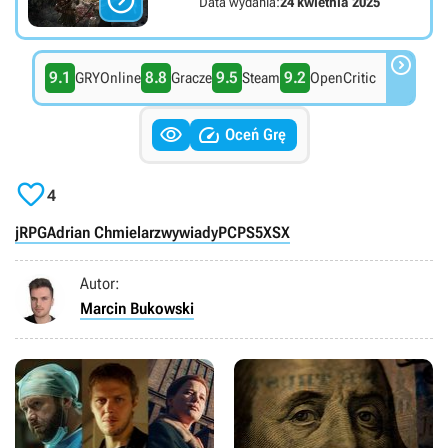

Data wydania:
24 kwietnia 2025

9.1
8.8
9.5
9.2
GRYOnline
Gracze
Steam
OpenCritic


Oceń Grę

4
jRPG
Adrian Chmielarz
wywiady
PC
PS5
XSX
Autor:
Marcin Bukowski