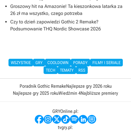
Groszowy hit na Amazonie! Ta kieszonkowa latarka za
26 zł ma wszystko, czego potrzeba
Czy to dzień zapowiedzi Gothic 2 Remake?
Podsumowanie THQ Nordic Showcase 2026
WSZYSTKIE
GRY
COOLDOWN
PORADY
FILMY I SERIALE
TECH
TEMATY
RSS
Poradnik Gothic Remake
Najlepsze gry 2026 roku
Najlepsze gry 2025 roku
Wiedźmin 4
Najbliższe premiery
GRYOnline.pl:
tvgry.pl: