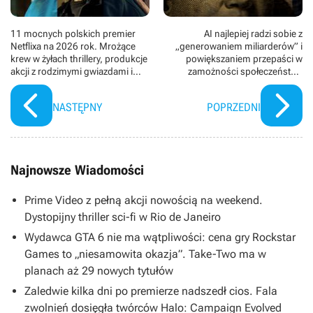
11 mocnych polskich premier
AI najlepiej radzi sobie z
Netflixa na 2026 rok. Mrożące
„generowaniem miliarderów” i
krew w żyłach thrillery, produkcje
powiększaniem przepaści w
akcji z rodzimymi gwiazdami i
zamożności społeczeństwa
kontynuacje wielkich hitów
według badań
NASTĘPNY
POPRZEDNI
Najnowsze Wiadomości
Prime Video z pełną akcji nowością na weekend.
Dystopijny thriller sci-fi w Rio de Janeiro
Wydawca GTA 6 nie ma wątpliwości: cena gry Rockstar
Games to „niesamowita okazja”. Take-Two ma w
planach aż 29 nowych tytułów
Zaledwie kilka dni po premierze nadszedł cios. Fala
zwolnień dosięgła twórców Halo: Campaign Evolved