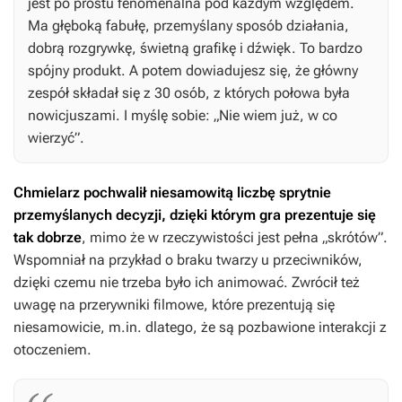
jest po prostu fenomenalna pod każdym względem.
Ma głęboką fabułę, przemyślany sposób działania,
dobrą rozgrywkę, świetną grafikę i dźwięk. To bardzo
spójny produkt. A potem dowiadujesz się, że główny
zespół składał się z 30 osób, z których połowa była
nowicjuszami. I myślę sobie: „Nie wiem już, w co
wierzyć”.
Chmielarz pochwalił niesamowitą liczbę sprytnie
przemyślanych decyzji, dzięki którym gra prezentuje się
tak dobrze
, mimo że w rzeczywistości jest pełna „skrótów”.
Wspomniał na przykład o braku twarzy u przeciwników,
dzięki czemu nie trzeba było ich animować. Zwrócił też
uwagę na przerywniki filmowe, które prezentują się
niesamowicie, m.in. dlatego, że są pozbawione interakcji z
otoczeniem.