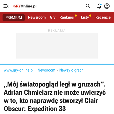




Newsroom
Gry
Rankingi
Listy
Recenzje
PREMIUM
www.gry-online.pl
Newsroom
Newsy o grach


„Mój światopogląd legł w gruzach”.
Adrian Chmielarz nie może uwierzyć
w to, kto naprawdę stworzył Clair
Obscur: Expedition 33