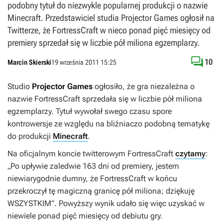
podobny tytuł do niezwykle popularnej produkcji o nazwie
Minecraft. Przedstawiciel studia Projector Games ogłosił na
Twitterze, że FortressCraft w nieco ponad pięć miesięcy od
premiery sprzedał się w liczbie pół miliona egzemplarzy.

10
Marcin Skierski
19 września 2011 15:25
Studio
Projector Games
ogłosiło, że gra niezależna o
nazwie
FortressCraft
sprzedała się w liczbie pół miliona
egzemplarzy. Tytuł wywołał swego czasu spore
kontrowersje ze względu na bliźniaczo podobną tematykę
do produkcji
Minecraft
.
Na oficjalnym koncie twitterowym
FortressCraft
czytamy
:
„Po upływie zaledwie 163 dni od premiery, jestem
niewiarygodnie dumny, że FortressCraft w końcu
przekroczył tę magiczną granicę pół miliona; dziękuję
WSZYSTKIM”
. Powyższy wynik udało się więc uzyskać w
niewiele ponad pięć miesięcy od debiutu gry.