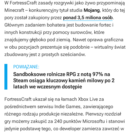
W
FortressCraft
zasady rozgrywki jako żywo przypominają
Minecraft
– konkurencyjny tytuł studia
Mojang
, który do tej
pory został zakupiony przez
ponad 3,5 miliona osób
.
Głównym zadaniem bohatera jest budowanie fortec i
innych konstrukcji przy pomocy surowców, które
znajdujemy głęboko pod ziemią. Nawet oprawa graficzna
w obu pozycjach prezentuje się podobnie – wirtualny świat
zbudowany jest z prostych sześcianów.
POWIĄZANE:
Sandboksowe rolnicze RPG z notą 97% na
Steam osiąga kluczowy kamień milowy po 2
latach we wczesnym dostępie
FortressCraft
ukazał się na łamach Xbox Live za
pośrednictwem serwisu Indie Games, zawierającego
różnego rodzaju produkcje niezależne. Pierwszy rozdział
gry możemy zakupić za 240 punktów Microsoftu i stanowi
jedynie podstawę tego, co deweloper zamierza zawrzeć w