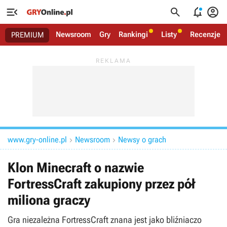




Newsroom
Gry
Rankingi
Listy
Recenzje
PREMIUM
www.gry-online.pl
Newsroom
Newsy o grach


Klon Minecraft o nazwie
FortressCraft zakupiony przez pół
miliona graczy
Gra niezależna FortressCraft znana jest jako bliźniaczo