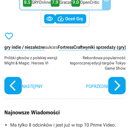
8.5
7.9
9.0
GRYOnline
Gracze
OpenCritic


Oceń Grę

gry indie / niezależne
sukces
FortressCraft
wyniki sprzedaży (gry)
X
Próbki głosów z polskiej wersji
Rekordowa popularność
Might & Magic: Heroes VI
tegorocznej edycji targów Tokyo
Game Show
NASTĘPNY
POPRZEDNI
Najnowsze Wiadomości
Ma tylko 8 odcinków i jest już w top 10 Prime Video.