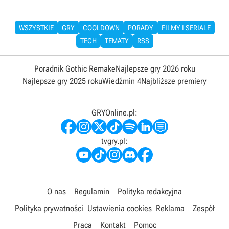
WSZYSTKIE
GRY
COOLDOWN
PORADY
FILMY I SERIALE
TECH
TEMATY
RSS
Poradnik Gothic Remake
Najlepsze gry 2026 roku
Najlepsze gry 2025 roku
Wiedźmin 4
Najbliższe premiery
GRYOnline.pl:
tvgry.pl:
O nas
Regulamin
Polityka redakcyjna
Polityka prywatności
Ustawienia cookies
Reklama
Zespół
Praca
Kontakt
Pomoc