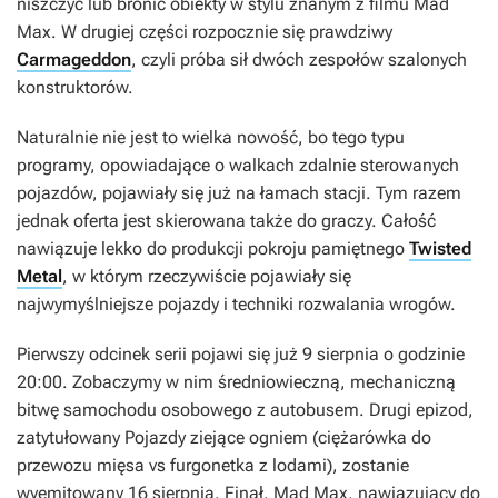
niszczyć lub bronić obiekty w stylu znanym z filmu
Mad
Max
. W drugiej części rozpocznie się prawdziwy
Carmageddon
, czyli próba sił dwóch zespołów szalonych
konstruktorów.
Naturalnie nie jest to wielka nowość, bo tego typu
programy, opowiadające o walkach zdalnie sterowanych
pojazdów, pojawiały się już na łamach stacji. Tym razem
jednak oferta jest skierowana także do graczy. Całość
nawiązuje lekko do produkcji pokroju pamiętnego
Twisted
Metal
, w którym rzeczywiście pojawiały się
najwymyślniejsze pojazdy i techniki rozwalania wrogów.
Pierwszy odcinek serii pojawi się już 9 sierpnia o godzinie
20:00. Zobaczymy w nim średniowieczną, mechaniczną
bitwę samochodu osobowego z autobusem. Drugi epizod,
zatytułowany
Pojazdy ziejące ogniem
(ciężarówka do
przewozu mięsa vs furgonetka z lodami), zostanie
wyemitowany 16 sierpnia. Finał,
Mad Max
, nawiązujący do