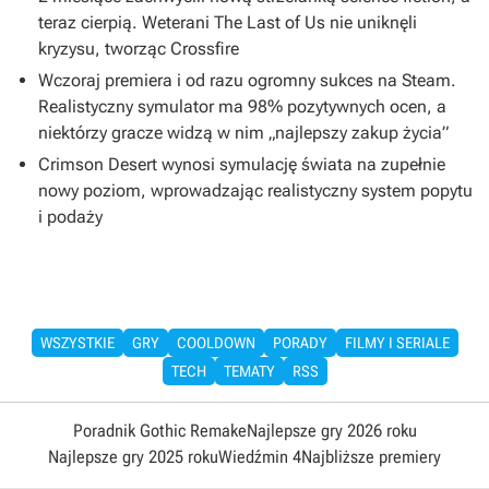
teraz cierpią. Weterani The Last of Us nie uniknęli
kryzysu, tworząc Crossfire
Wczoraj premiera i od razu ogromny sukces na Steam.
Realistyczny symulator ma 98% pozytywnych ocen, a
niektórzy gracze widzą w nim „najlepszy zakup życia”
Crimson Desert wynosi symulację świata na zupełnie
nowy poziom, wprowadzając realistyczny system popytu
i podaży
WSZYSTKIE
GRY
COOLDOWN
PORADY
FILMY I SERIALE
TECH
TEMATY
RSS
Poradnik Gothic Remake
Najlepsze gry 2026 roku
Najlepsze gry 2025 roku
Wiedźmin 4
Najbliższe premiery