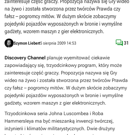
zainteresuje część graczy. Propozycja nazywa się Gry wideo
na żywo i została stworzona przez twórców Prawda czy
fałsz – pogromcy mitów. W dużym skrócie zobaczymy
pojedynki pojazdów wyposażonych w bronie i wymyślne
gadżety, wzorem maszyn z gier elektronicznych.

31
Szymon Liebert
5 sierpnia 2009 14:53
Discovery Channel
planuje wyemitować ciekawie
zapowiadający się, trzyodcinkowy program, który może
zainteresuje część graczy. Propozycja nazywa się
Gry
wideo na żyw
o i została stworzona przez twórców
Prawda
czy fałsz – pogromcy mitów
. W dużym skrócie zobaczymy
pojedynki pojazdów wyposażonych w bronie i wymyślne
gadżety, wzorem maszyn z gier elektronicznych.
Trzyodcinkowa seria Johna Luscombea i Roba
Hammersleya ma być mieszanką inwencji twórczej,
inżynierii i klimatów militarystycznych. Dwie drużyny