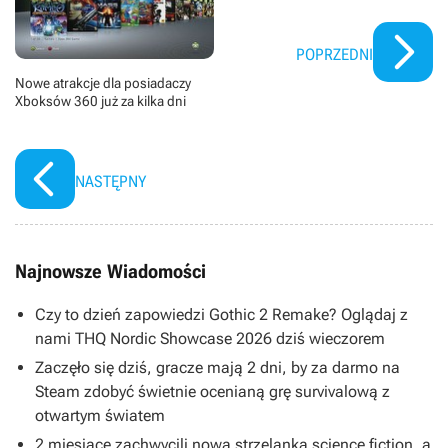
POPRZEDNI
Nowe atrakcje dla posiadaczy
Xboksów 360 już za kilka dni
NASTĘPNY
Najnowsze Wiadomości
Czy to dzień zapowiedzi Gothic 2 Remake? Oglądaj z
nami THQ Nordic Showcase 2026 dziś wieczorem
Zaczęło się dziś, gracze mają 2 dni, by za darmo na
Steam zdobyć świetnie ocenianą grę survivalową z
otwartym światem
2 miesiące zachwycili nową strzelanką science fiction, a