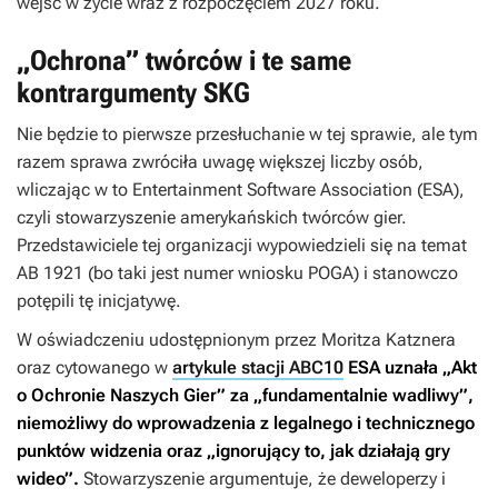
wejść w życie wraz z rozpoczęciem 2027 roku.
„Ochrona” twórców i te same
kontrargumenty SKG
Nie będzie to pierwsze przesłuchanie w tej sprawie, ale tym
razem sprawa zwróciła uwagę większej liczby osób,
wliczając w to Entertainment Software Association (ESA),
czyli stowarzyszenie amerykańskich twórców gier.
Przedstawiciele tej organizacji wypowiedzieli się na temat
AB 1921 (bo taki jest numer wniosku POGA) i stanowczo
potępili tę inicjatywę.
W oświadczeniu udostępnionym przez Moritza Katznera
oraz cytowanego w
artykule stacji ABC10
ESA uznała „Akt
o Ochronie Naszych Gier” za „fundamentalnie wadliwy”,
niemożliwy do wprowadzenia z legalnego i technicznego
punktów widzenia oraz „ignorujący to, jak działają gry
wideo”.
Stowarzyszenie argumentuje, że deweloperzy i