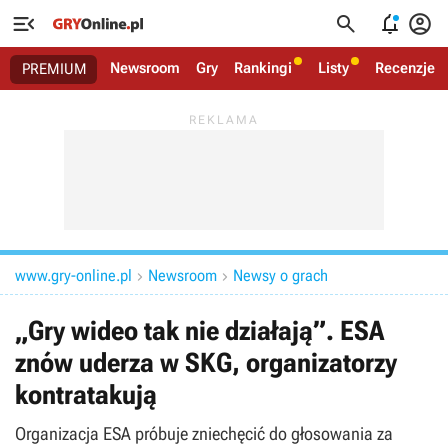




Newsroom
Gry
Rankingi
Listy
Recenzje
PREMIUM
www.gry-online.pl
Newsroom
Newsy o grach


„Gry wideo tak nie działają”. ESA
znów uderza w SKG, organizatorzy
kontratakują
Organizacja ESA próbuje zniechęcić do głosowania za