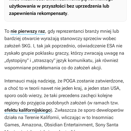
użytkowania w przyszłości bez uprzedzenia lub
zapewnienia rekompensaty
.
To
nie pierwszy raz
, gdy reprezentanci branży mniej lub
bardziej otwarcie wyrażają stanowczy sprzeciw wobec
założeń SKG. I, tak jak poprzednio, oświadczenie ESA nie
zyskało grupie poklasku graczy, którzy zwracają uwagę na
„dystopijny” i „straszący” język komunikatu, jak również
wspomniane przekłamania co do założeń akcji.
Internauci mają nadzieję, że POGA zostanie zatwierdzone,
a choć to w teorii nawet nie jeden kraj, a jeden stan USA,
sporo osób wierzy, że taki precedens zachęci kolejne
regiony do przyjęcia podobnych założeń (w ramach tzw.
efektu kalifornijskiego
). Zwłaszcza że sporo deweloperów
działa na Terenie Kalifornii, wliczając w to Insomniac
Games, Amazona, Obsidian Entertainment, Sony Santa