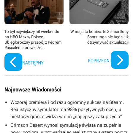
To był największy hit weekendu
W maju to koniec: te 3 smartfony
na HBO Max w Polsce.
Samsunga nie będą już
Ubiegłoroczny przebój z Pedrem
otrzymywać aktualizacji
Pascalem sprawił, że
konkurencja nie miała szans
POPRZEDNI
NASTĘPNY
Najnowsze Wiadomości
Wczoraj premiera i od razu ogromny sukces na Steam.
Realistyczny symulator ma 98% pozytywnych ocen, a
niektórzy gracze widzą w nim „najlepszy zakup życia”
Crimson Desert wynosi symulację świata na zupełnie
nowy poziom, wprowadzając realistyczny system popytu