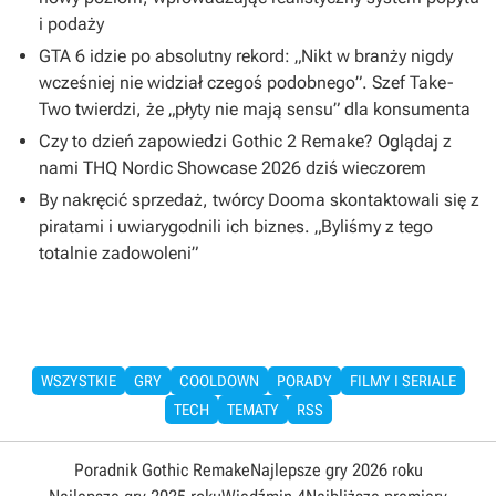
i podaży
GTA 6 idzie po absolutny rekord: „Nikt w branży nigdy
wcześniej nie widział czegoś podobnego”. Szef Take-
Two twierdzi, że „płyty nie mają sensu” dla konsumenta
Czy to dzień zapowiedzi Gothic 2 Remake? Oglądaj z
nami THQ Nordic Showcase 2026 dziś wieczorem
By nakręcić sprzedaż, twórcy Dooma skontaktowali się z
piratami i uwiarygodnili ich biznes. „Byliśmy z tego
totalnie zadowoleni”
WSZYSTKIE
GRY
COOLDOWN
PORADY
FILMY I SERIALE
TECH
TEMATY
RSS
Poradnik Gothic Remake
Najlepsze gry 2026 roku