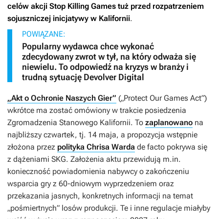
celów akcji Stop Killing Games tuż przed rozpatrzeniem
sojuszniczej inicjatywy w Kalifornii
.
POWIĄZANE:
Popularny wydawca chce wykonać
zdecydowany zwrot w tył, na który odważa się
niewielu. To odpowiedź na kryzys w branży i
trudną sytuację Devolver Digital
„Akt o Ochronie Naszych Gier”
(„Protect Our Games Act”)
wkrótce ma zostać omówiony w trakcie posiedzenia
Zgromadzenia Stanowego Kalifornii. To
zaplanowano
na
najbliższy czwartek, tj. 14 maja, a propozycja wstępnie
złożona przez
polityka Chrisa Warda
de facto pokrywa się
z dążeniami SKG. Założenia aktu przewidują m.in.
konieczność powiadomienia nabywcy o zakończeniu
wsparcia gry z 60-dniowym wyprzedzeniem oraz
przekazania jasnych, konkretnych informacji na temat
„pośmiertnych” losów produkcji. Te i inne regulacje miałyby