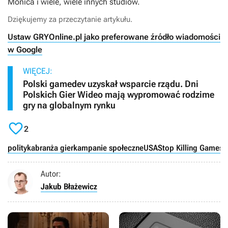
Monica i wiele, wiele innych studiów.
Dziękujemy za przeczytanie artykułu.
Ustaw GRYOnline.pl jako preferowane źródło wiadomości
w Google
WIĘCEJ:
Polski gamedev uzyskał wsparcie rządu. Dni
Polskich Gier Wideo mają wypromować rodzime
gry na globalnym rynku

2
polityka
branża gier
kampanie społeczne
USA
Stop Killing Games
P
Autor:
Jakub Błażewicz