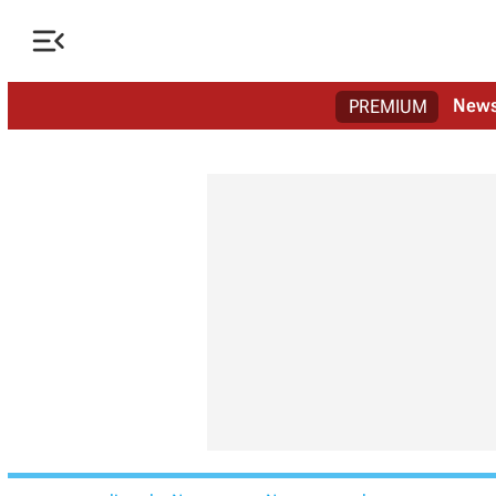

New
PREMIUM