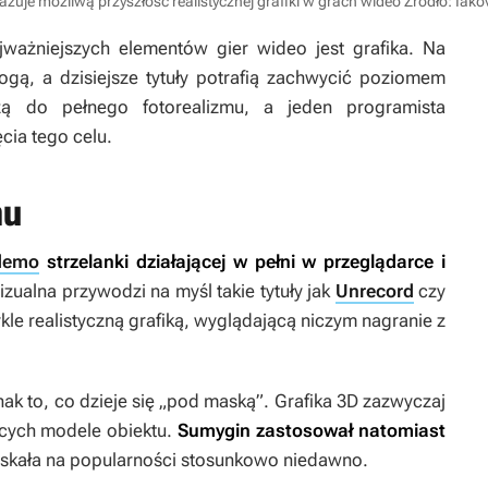
uje możliwą przyszłość realistycznej grafiki w grach wideo
Źródło: Iak
ważniejszych elementów gier wideo jest grafika. Na
ogą, a dzisiejsze tytuły potrafią zachwycić poziomem
żą do pełnego fotorealizmu, a jeden programista
cia tego celu.
mu
demo
strzelanki działającej w pełni w przeglądarce i
zualna przywodzi na myśl takie tytuły jak
Unrecord
czy
ykle realistyczną grafiką, wyglądającą niczym nagranie z
ak to, co dzieje się „pod maską”. Grafika 3D zazwyczaj
ących modele obiektu.
Sumygin zastosował natomiast
zyskała na popularności stosunkowo niedawno.