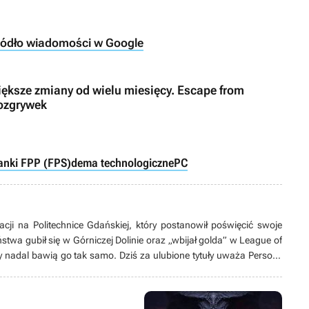
ródło wiadomości w Google
iększe zmiany od wielu miesięcy. Escape from
ozgrywek
lanki FPP (FPS)
dema technologiczne
PC
acji na Politechnice Gdańskiej, który postanowił poświęcić swoje
stwa gubił się w Górniczej Dolinie oraz „wbijał golda” w League of
y nadal bawią go tak samo. Dziś za ulubione tytuły uważa Persony
rom Software. Stroni od konsol, a wyjątkowe miejsce w jego sercu
znie działa jako tłumacz, tworzy swoją pierwszą grę bądź spędza
głównie tych animowanych).