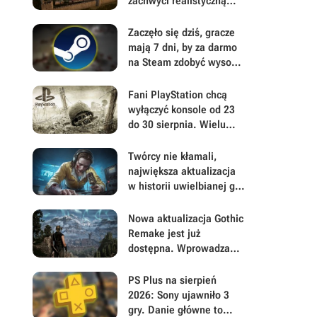
zachwyci realistyczną
gospodarką. Wielkie
ryzyko może zapewnić
Zaczęło się dziś, gracze
dużą przewagę w The
mają 7 dni, by za darmo
Guild: Europa 1410
na Steam zdobyć wysoko
ocenianą
postapokaliptyczną
Fani PlayStation chcą
strzelankę
wyłączyć konsole od 23
do 30 sierpnia. Wielu
graczy wątpi jednak w
powodzenie akcji
Twórcy nie kłamali,
największa aktualizacja
w historii uwielbianej gry
survivalowej naprawdę
jest gigantyczna. Build
Nowa aktualizacja Gothic
42 ulepsza Project
Remake jest już
Zomboid w każdym calu
dostępna. Wprowadza
masę ważnych zmian i
usuwa irytujące błędy
PS Plus na sierpień
psujące zadania
2026: Sony ujawniło 3
gry. Danie główne to