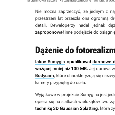
Ta darmowa strzelanka zajmuje zaledwie 100 MB, a pokaz
Nie można zaprzeczyć, że jednym z naj
przestrzeni lat przeszła ona ogromną dr
detali. Deweloperzy nadal jednak dą
zaproponował
inne podejście do osiągnię
Dążenie do fotorealiz
Iakov Sumygin
opublikował
darmowe 
ważącej mniej niż 100 MB.
Jej oprawa wi
Bodycam
, które charakteryzują się niezw
kamery przypiętej do ciała.
Wyjątkowe w projekcie Sumygina jest jedn
opiera się na siatkach wielokątów tworz
technikę 3D Gaussian Splatting
, która 