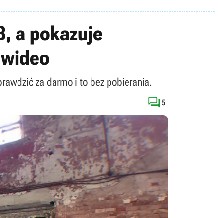
, a pokazuje
h wideo
prawdzić za darmo i to bez pobierania.

5