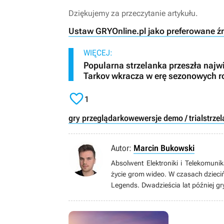
Dziękujemy za przeczytanie artykułu.
Ustaw GRYOnline.pl jako preferowane ź
WIĘCEJ:
Popularna strzelanka przeszła najw
Tarkov wkracza w erę sezonowych r

1
gry przeglądarkowe
wersje demo / trial
strze
Autor:
Marcin Bukowski
Absolwent Elektroniki i Telekomunik
życie grom wideo. W czasach dzieciń
Legends. Dwadzieścia lat później gr
oraz produkcje typu soulslike od F
zajmuje PC. Po godzinach hobbystyc
czas na oglądaniu filmów i seriali (