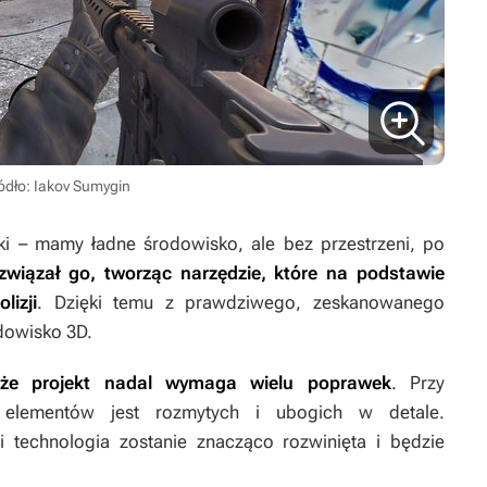
ódło: Iakov Sumygin
zyki – mamy ładne środowisko, ale bez przestrzeni, po
związał go, tworząc narzędzie, które na podstawie
izji
. Dzięki temu z prawdziwego, zeskanowanego
dowisko 3D.
 że projekt nadal wymaga wielu poprawek
. Przy
le elementów jest rozmytych i ubogich w detale.
 technologia zostanie znacząco rozwinięta i będzie