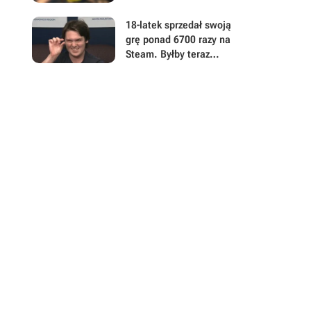
polski postapokaliptyczny
hit z otwartym światem
18-latek sprzedał swoją
grę ponad 6700 razy na
Steam. Byłby teraz
milionerem, gdyby 99,9%
kupujących nie dokonało
zwrotu