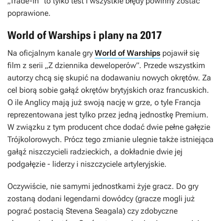
„Trade-in” to tylko test i wszystkie błędy powinny zostać
poprawione.
World of Warships i plany na 2017
Na oficjalnym kanale gry
World of Warships
pojawił się
film z serii „Z dziennika deweloperów”. Przede wszystkim
autorzy chcą się skupić na dodawaniu nowych okrętów. Za
cel biorą sobie gałąź okrętów brytyjskich oraz francuskich.
O ile Anglicy mają już swoją nację w grze, o tyle Francja
reprezentowana jest tylko przez jedną jednostkę Premium.
W związku z tym producent chce dodać dwie pełne gałęzie
Trójkolorowych. Prócz tego zmianie ulegnie także istniejąca
gałąź niszczycieli radzieckich, a dokładnie dwie jej
podgałęzie - liderzy i niszczyciele artyleryjskie.
Oczywiście, nie samymi jednostkami żyje gracz. Do gry
zostaną dodani legendarni dowódcy (gracze mogli już
pograć postacią Stevena Seagala) czy zdobyczne