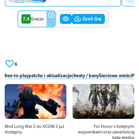



7.4
Oceń Grę
Gracze

6
free-to-play
patche i aktualizacje
cheaty / bany
Sieciowe wieści
PC
Mod Long War 2 do XCOM 2 już
For Honor z kolejnymi
dostępny
wojownikami oraz zawartością
beta-testów