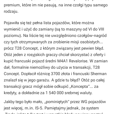
premium, które im nie pasują, na inne czołgi typu samego
rodzaju.
Pojawiła się też pełna lista pojazdów, które można
wymienić i użyć do zamiany (są to maszyny od VI do VIII
poziomu). Na liście tej nie uwzględniono czołgów-nagród
czy tych otrzymywanych za zrobienie misji osobistych…
prócz T28 Concept, z którym związany jest pewien błąd.
Otóż jeden z rosyjskich graczy chciał skorzystać z oferty i
kupić francuski pojazd średni M4A1 Revalorise. W zamian
dał, formalnie niemożliwy do użycia w transakcji, T28
Concept. Dopłacił różnicę 3700 złota i francuski Sherman
znalazł się w jego garażu. A gdzie tu błąd? Otóż po całej
transakcji gracz mógł sobie odkupić „Koncepta”… za
kredyty, a dokładnie za 1 540 000 srebrnej waluty.
Jakby tego było mało, „pominiętych” przez WG pojazdów
jest więcej, m.in. IS-5. Pamiętajmy jednak, że system