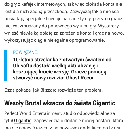
do gry z kafejek internetowych, tak więc blokada konta nie
jest dla nich żadną przeszkodą. Zazwyczaj takie miejsca
posiadają specjalne licencje na dane tytuły, przez co gracz
nie jest zmuszany do ponownego wykupu gry. Wystarczy
wnieść niewielką opłatę za założenie konta i grać na nowo,
wykorzystując ciągle nielegalne oprogramowanie.
POWIĄZANE:
10-letnia strzelanka z otwartym światem od
Ubisoftu dostała wielką aktualizację i
kosztującą krocie wersję. Gracze pomogą
stworzyć nowy rozdział Ghost Recon
Czas pokaże, jak Blizzard rozwiąże ten problem.
Wesoły Brutal wkracza do świata Gigantic
Perfect World Entertainment, studio odpowiedzialne za
tytuł
Gigantic
, zapowiedziało dodanie nowej postaci, która
ma się pojawić razem z najnowszym dodatkiem do tytułu –