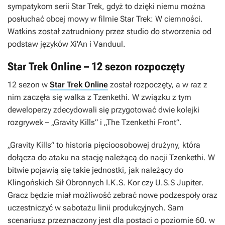
sympatykom serii
Star Trek
, gdyż to dzięki niemu można
posłuchać obcej mowy w filmie
Star Trek: W ciemności
.
Watkins został zatrudniony przez studio do stworzenia od
podstaw języków Xi'An i Vanduul.
Star Trek Online – 12 sezon rozpoczęty
12 sezon w
Star Trek Online
został rozpoczęty, a w raz z
nim zaczęła się walka z Tzenkethi. W związku z tym
deweloperzy zdecydowali się przygotować dwie kolejki
rozgrywek – „Gravity Kills” i „The Tzenkethi Front”.
„Gravity Kills” to historia pięcioosobowej drużyny, która
dołącza do ataku na stację należącą do nacji Tzenkethi. W
bitwie pojawią się takie jednostki, jak należący do
Klingońskich Sił Obronnych
I.K.S. Kor
czy
U.S.S Jupiter
.
Gracz będzie miał możliwość zebrać nowe podzespoły oraz
uczestniczyć w sabotażu linii produkcyjnych. Sam
scenariusz przeznaczony jest dla postaci o poziomie 60. w