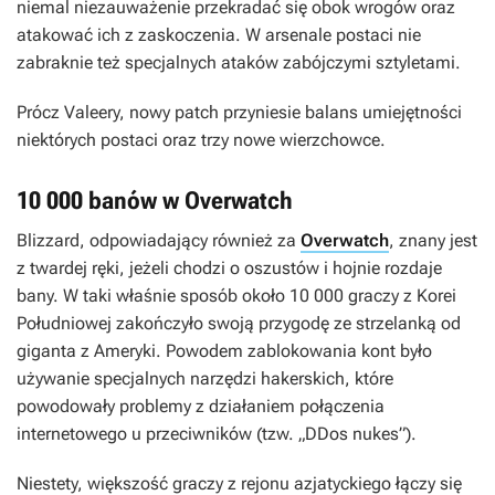
niemal niezauważenie przekradać się obok wrogów oraz
atakować ich z zaskoczenia. W arsenale postaci nie
zabraknie też specjalnych ataków zabójczymi sztyletami.
Prócz Valeery, nowy patch przyniesie balans umiejętności
niektórych postaci oraz trzy nowe wierzchowce.
10 000 banów w Overwatch
Blizzard, odpowiadający również za
Overwatch
, znany jest
z twardej ręki, jeżeli chodzi o oszustów i hojnie rozdaje
bany. W taki właśnie sposób około 10 000 graczy z Korei
Południowej zakończyło swoją przygodę ze strzelanką od
giganta z Ameryki. Powodem zablokowania kont było
używanie specjalnych narzędzi hakerskich, które
powodowały problemy z działaniem połączenia
internetowego u przeciwników (tzw. „DDos nukes”).
Niestety, większość graczy z rejonu azjatyckiego łączy się