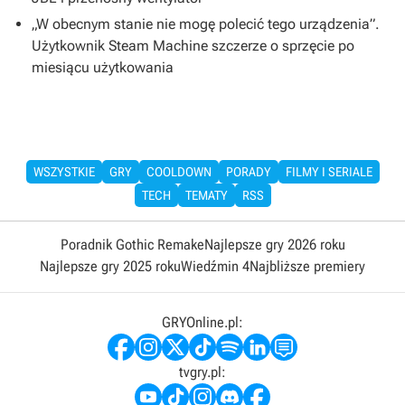
„W obecnym stanie nie mogę polecić tego urządzenia”.
Użytkownik Steam Machine szczerze o sprzęcie po
miesiącu użytkowania
WSZYSTKIE
GRY
COOLDOWN
PORADY
FILMY I SERIALE
TECH
TEMATY
RSS
Poradnik Gothic Remake
Najlepsze gry 2026 roku
Najlepsze gry 2025 roku
Wiedźmin 4
Najbliższe premiery
GRYOnline.pl:
tvgry.pl: