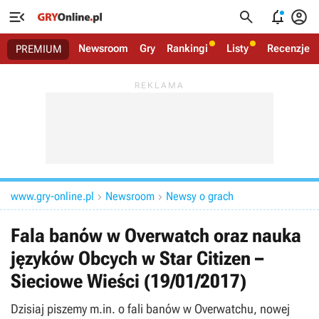




Newsroom
Gry
Rankingi
Listy
Recenzje
PREMIUM
www.gry-online.pl
Newsroom
Newsy o grach


Fala banów w Overwatch oraz nauka
języków Obcych w Star Citizen –
Sieciowe Wieści (19/01/2017)
Dzisiaj piszemy m.in. o fali banów w Overwatchu, nowej