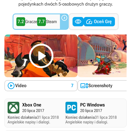
pojedynkach dwóch 5-osobowych drużyn graczy.



7.2
7.7
Oceń Grę
Gracze
Steam



Video
7
Screenshoty
Xbox One
PC Windows
20 lipca 2017
20 lipca 2017
Koniec działania
31 lipca 2018
Koniec działania
31 lipca 2018
Angielskie napisy i dialogi.
Angielskie napisy i dialogi.