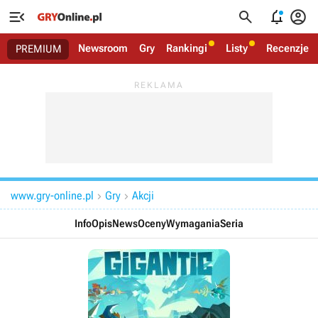




Newsroom
Gry
Rankingi
Listy
Recenzje
PREMIUM
www.gry-online.pl
Gry
Akcji


Info
Opis
News
Oceny
Wymagania
Seria