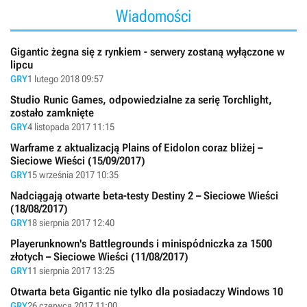
Wiadomości
Gigantic żegna się z rynkiem - serwery zostaną wyłączone w
lipcu
GRY
1 lutego 2018 09:57
Studio Runic Games, odpowiedzialne za serię Torchlight,
zostało zamknięte
GRY
4 listopada 2017 11:15
Warframe z aktualizacją Plains of Eidolon coraz bliżej –
Sieciowe Wieści (15/09/2017)
GRY
15 września 2017 10:35
Nadciągają otwarte beta-testy Destiny 2 – Sieciowe Wieści
(18/08/2017)
GRY
18 sierpnia 2017 12:40
Playerunknown's Battlegrounds i minispódniczka za 1500
złotych – Sieciowe Wieści (11/08/2017)
GRY
11 sierpnia 2017 13:25
Otwarta beta Gigantic nie tylko dla posiadaczy Windows 10
GRY
26 czerwca 2017 11:00