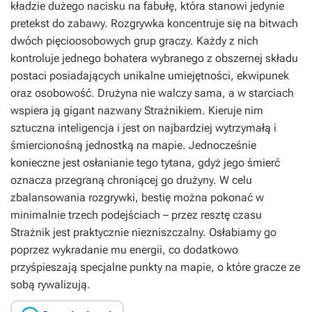
kładzie dużego nacisku na fabułę, która stanowi jedynie
pretekst do zabawy. Rozgrywka koncentruje się na bitwach
dwóch pięcioosobowych grup graczy. Każdy z nich
kontroluje jednego bohatera wybranego z obszernej składu
postaci posiadających unikalne umiejętności, ekwipunek
oraz osobowość. Drużyna nie walczy sama, a w starciach
wspiera ją gigant nazwany Strażnikiem. Kieruje nim
sztuczna inteligencja i jest on najbardziej wytrzymałą i
śmiercionośną jednostką na mapie. Jednocześnie
konieczne jest osłanianie tego tytana, gdyż jego śmierć
oznacza przegraną chroniącej go drużyny. W celu
zbalansowania rozgrywki, bestię można pokonać w
minimalnie trzech podejściach – przez resztę czasu
Strażnik jest praktycznie niezniszczalny. Osłabiamy go
poprzez wykradanie mu energii, co dodatkowo
przyśpieszają specjalne punkty na mapie, o które gracze ze
sobą rywalizują.