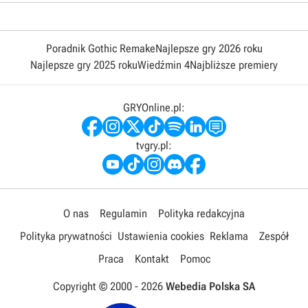
Poradnik Gothic Remake
Najlepsze gry 2026 roku
Najlepsze gry 2025 roku
Wiedźmin 4
Najbliższe premiery
GRYOnline.pl:
tvgry.pl:
O nas
Regulamin
Polityka redakcyjna
Polityka prywatności
Ustawienia cookies
Reklama
Zespół
Praca
Kontakt
Pomoc
Copyright © 2000 -
2026
Webedia Polska SA