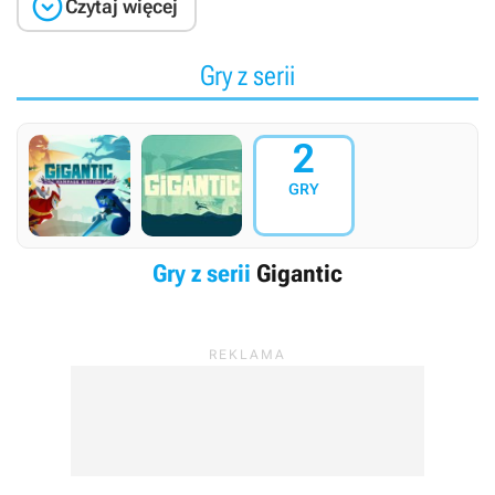

Czytaj więcej
Gry z serii
2
GRY
Gry z serii
Gigantic