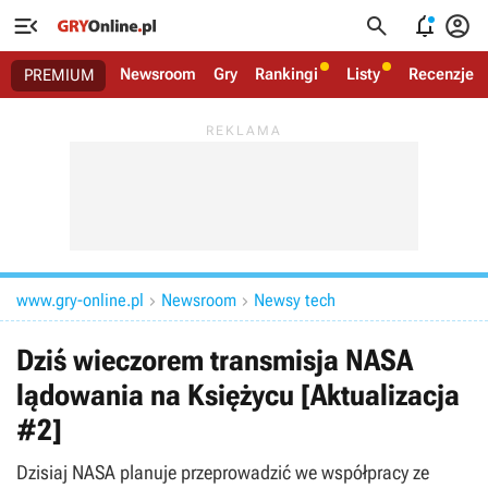




Newsroom
Gry
Rankingi
Listy
Recenzje
PREMIUM
www.gry-online.pl
Newsroom
Newsy tech


Dziś wieczorem transmisja NASA
lądowania na Księżycu [Aktualizacja
#2]
Dzisiaj NASA planuje przeprowadzić we współpracy ze