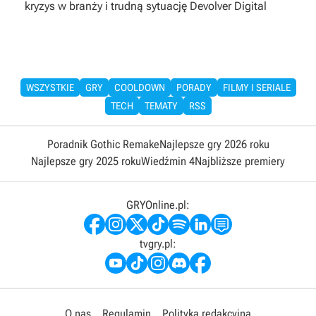
kryzys w branży i trudną sytuację Devolver Digital
WSZYSTKIE
GRY
COOLDOWN
PORADY
FILMY I SERIALE
TECH
TEMATY
RSS
Poradnik Gothic Remake
Najlepsze gry 2026 roku
Najlepsze gry 2025 roku
Wiedźmin 4
Najbliższe premiery
GRYOnline.pl:
tvgry.pl:
O nas
Regulamin
Polityka redakcyjna