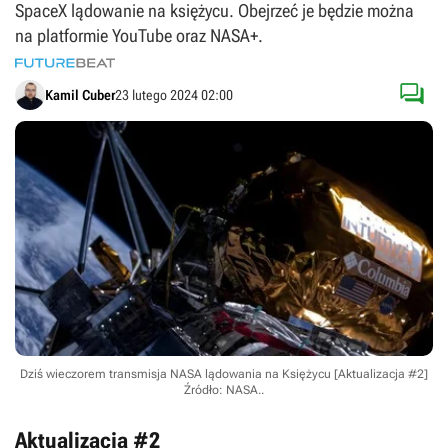
SpaceX lądowanie na księżycu. Obejrzeć je będzie można
na platformie YouTube oraz NASA+.

Kamil Cuber
23 lutego 2024 02:00
Dziś wieczorem transmisja NASA lądowania na Księżycu [Aktualizacja #2]
Źródło: NASA.
.
Aktualizacja #2