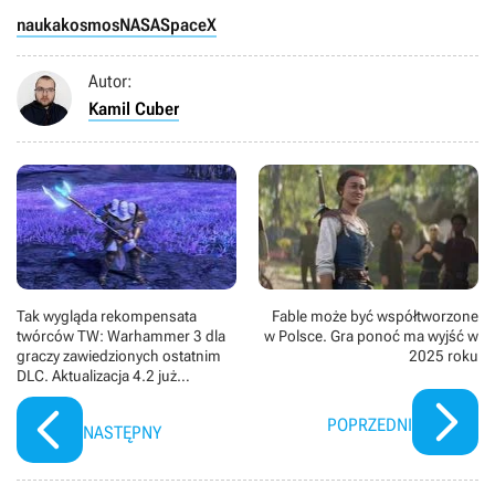
nauka
kosmos
NASA
SpaceX
Autor:
Kamil Cuber
Tak wygląda rekompensata
Fable może być współtworzone
twórców TW: Warhammer 3 dla
w Polsce. Gra ponoć ma wyjść w
graczy zawiedzionych ostatnim
2025 roku
DLC. Aktualizacja 4.2 już
dostępna
POPRZEDNI
NASTĘPNY