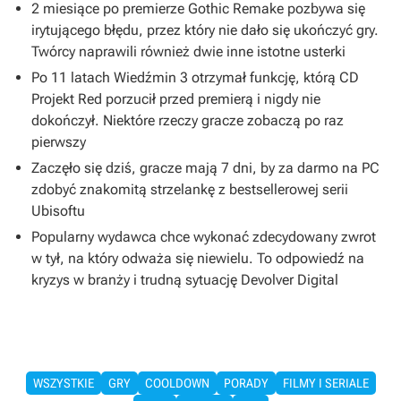
2 miesiące po premierze Gothic Remake pozbywa się
irytującego błędu, przez który nie dało się ukończyć gry.
Twórcy naprawili również dwie inne istotne usterki
Po 11 latach Wiedźmin 3 otrzymał funkcję, którą CD
Projekt Red porzucił przed premierą i nigdy nie
dokończył. Niektóre rzeczy gracze zobaczą po raz
pierwszy
Zaczęło się dziś, gracze mają 7 dni, by za darmo na PC
zdobyć znakomitą strzelankę z bestsellerowej serii
Ubisoftu
Popularny wydawca chce wykonać zdecydowany zwrot
w tył, na który odważa się niewielu. To odpowiedź na
kryzys w branży i trudną sytuację Devolver Digital
WSZYSTKIE
GRY
COOLDOWN
PORADY
FILMY I SERIALE