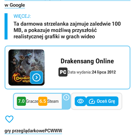
w Google
WIĘCEJ:
Ta darmowa strzelanka zajmuje zaledwie 100
MB, a pokazuje możliwą przyszłość
realistycznej grafiki w grach wideo
Drakensang Online
Data wydania:
24 lipca 2012




7.0
6.5
Oceń Grę
Gracze
Steam

gry przeglądarkowe
PC
WWW