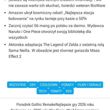
nie zawsze warto ich słuchać, twierdzi weteran BioWare
Amazon ukrył kosmiczny rabat! „Najlepsza stacja
ładowania” na rynku tanieje przy kasie o 50%
Zacznij czytać 56 mang po polsku za darmo. Wydawca
Naruto i One Piece otworzył swoją bibliotekę dla
wszystkich
Aktorska adaptacja The Legend of Zelda z ostatnią rolą
Sama Neilla. W obsadzie jest również gwiazda Mass
Effect 2
WSZYSTKIE
GRY
COOLDOWN
PORADY
FILMY I SERIALE
TECH
TEMATY
RSS
Poradnik Gothic Remake
Najlepsze gry 2026 roku