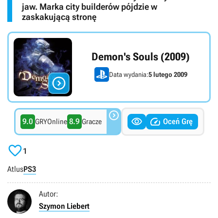
jaw. Marka city builderów pójdzie w
zaskakującą stronę
Demon's Souls (2009)
Data wydania:
5 lutego 2009




9.0
8.9
Oceń Grę
GRYOnline
Gracze

1
Atlus
PS3
Autor:
Szymon Liebert