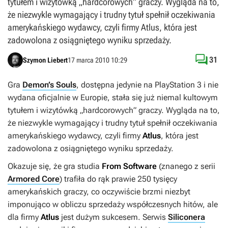
tytułem i wizytówką „hardcorowych” graczy. Wygląda na to,
że niezwykle wymagający i trudny tytuł spełnił oczekiwania
amerykańskiego wydawcy, czyli firmy Atlus, która jest
zadowolona z osiągniętego wyniku sprzedaży.

31
Szymon Liebert
17 marca 2010 10:29
Gra
Demon’s Souls
, dostępna jedynie na PlayStation 3 i nie
wydana oficjalnie w Europie, stała się już niemal kultowym
tytułem i wizytówką „hardcorowych” graczy. Wygląda na to,
że niezwykle wymagający i trudny tytuł spełnił oczekiwania
amerykańskiego wydawcy, czyli firmy
Atlus
, która jest
zadowolona z osiągniętego wyniku sprzedaży.
Okazuje się, że gra studia
From Software
(znanego z serii
Armored Core
) trafiła do rąk prawie 250 tysięcy
amerykańskich graczy, co oczywiście brzmi niezbyt
imponująco w obliczu sprzedaży współczesnych hitów, ale
dla firmy
Atlus
jest dużym sukcesem. Serwis
Siliconera