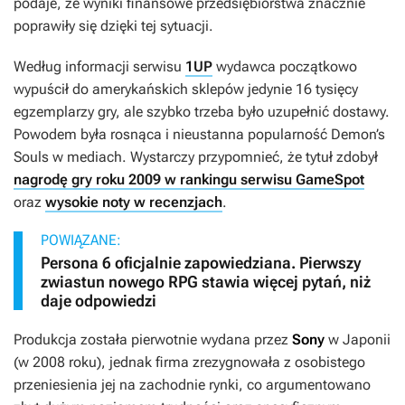
podaje, że wyniki finansowe przedsiębiorstwa znacznie
poprawiły się dzięki tej sytuacji.
Według informacji serwisu
1UP
wydawca początkowo
wypuścił do amerykańskich sklepów jedynie 16 tysięcy
egzemplarzy gry, ale szybko trzeba było uzupełnić dostawy.
Powodem była rosnąca i nieustanna popularność
Demon’s
Souls
w mediach. Wystarczy przypomnieć, że tytuł zdobył
nagrodę gry roku 2009 w rankingu serwisu GameSpot
oraz
wysokie noty w recenzjach
.
POWIĄZANE:
Persona 6 oficjalnie zapowiedziana. Pierwszy
zwiastun nowego RPG stawia więcej pytań, niż
daje odpowiedzi
Produkcja została pierwotnie wydana przez
Sony
w Japonii
(w 2008 roku), jednak firma zrezygnowała z osobistego
przeniesienia jej na zachodnie rynki, co argumentowano