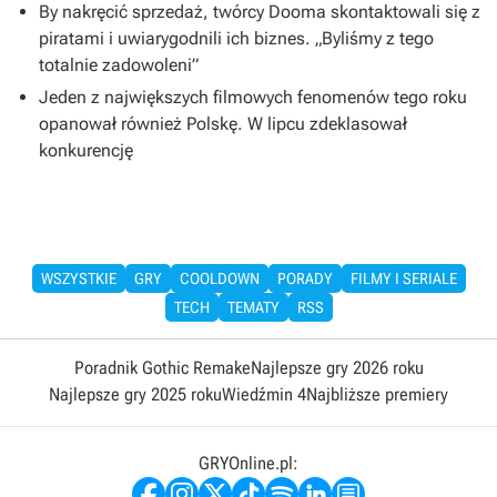
By nakręcić sprzedaż, twórcy Dooma skontaktowali się z
piratami i uwiarygodnili ich biznes. „Byliśmy z tego
totalnie zadowoleni”
Jeden z największych filmowych fenomenów tego roku
opanował również Polskę. W lipcu zdeklasował
konkurencję
WSZYSTKIE
GRY
COOLDOWN
PORADY
FILMY I SERIALE
TECH
TEMATY
RSS
Poradnik Gothic Remake
Najlepsze gry 2026 roku
Najlepsze gry 2025 roku
Wiedźmin 4
Najbliższe premiery
GRYOnline.pl: