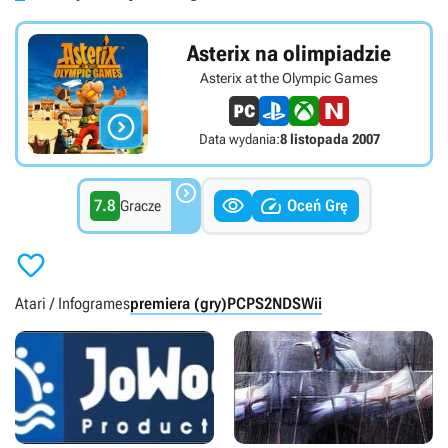
Asterix na olimpiadzie
Asterix at the Olympic Games

Data wydania:
8 listopada 2007



7.8
Oceń Grę
Gracze

Atari / Infogrames
premiera (gry)
PC
PS2
NDS
Wii