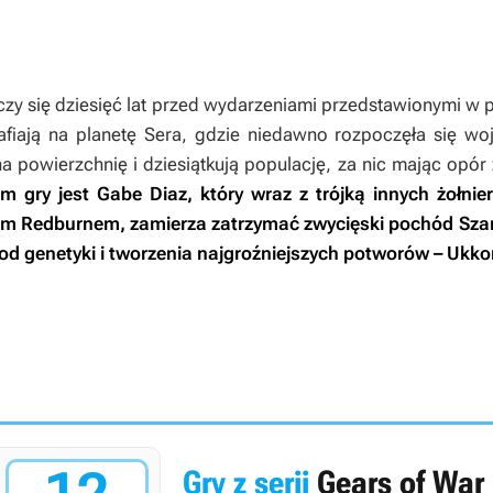
czy się dziesięć lat przed wydarzeniami przedstawionymi w p
afiają na planetę Sera, gdzie niedawno rozpoczęła się wo
a powierzchnię i dziesiątkują populację, za nic mając opór
gry jest Gabe Diaz, który wraz z trójką innych żołnierz
dem Redburnem, zamierza zatrzymać zwycięski pochód Szara
y od genetyki i tworzenia najgroźniejszych potworów – Ukko
Gry z serii
Gears of War