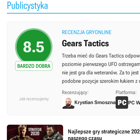
Publicystyka
RECENZJA GRYONLINE
8.5
Gears Tactics
Trzeba mieć do Gears Tactics odpowi
poziomie pierwszego UFO ostrzegam,
BARDZO DOBRA
nie jest gra dla weteranów. Za to jes
podobne pozycje szerokim łukiem z o
Recenzujący:
Platforma:
Jak recenzujemy
Krystian Smoszna
PC W
Najlepsze gry strategiczne 2020
naszego czasu