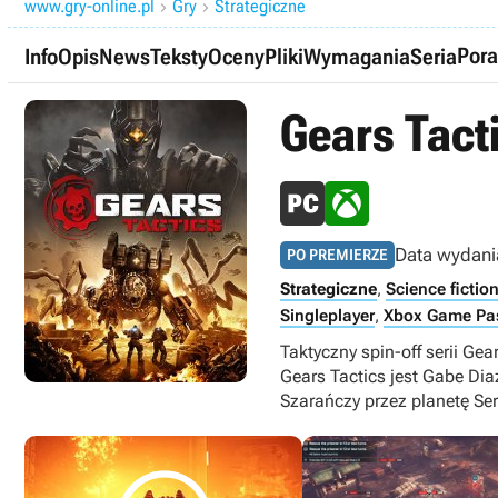
www.gry-online.pl
Gry
Strategiczne


Pora
Info
Opis
News
Teksty
Oceny
Pliki
Wymagania
Seria
Gears Tact
Data wydani
PO PREMIERZE
Strategiczne
,
Science fictio
Singleplayer
,
Xbox Game Pa
Taktyczny spin-off serii G
Gears Tactics jest Gabe Dia
Szarańczy przez planetę Ser