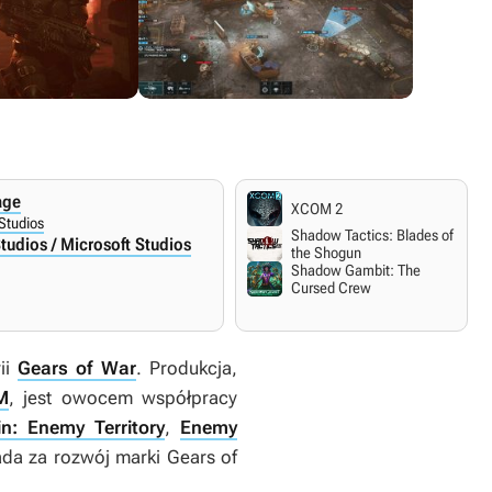
age
XCOM 2
 Studios
Shadow Tactics: Blades of
udios / Microsoft Studios
the Shogun
Shadow Gambit: The
Cursed Crew
ii
Gears of War
. Produkcja,
M
, jest owocem współpracy
in: Enemy Territory
,
Enemy
iada za rozwój marki
Gears of