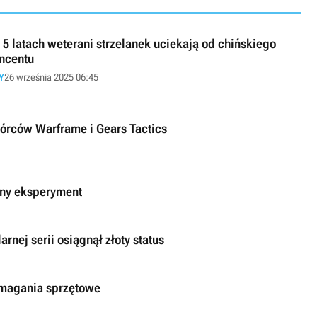
 5 latach weterani strzelanek uciekają od chińskiego
ncentu
Y
26 września 2025 06:45
wórców Warframe i Gears Tactics
any eksperyment
arnej serii osiągnął złoty status
ymagania sprzętowe