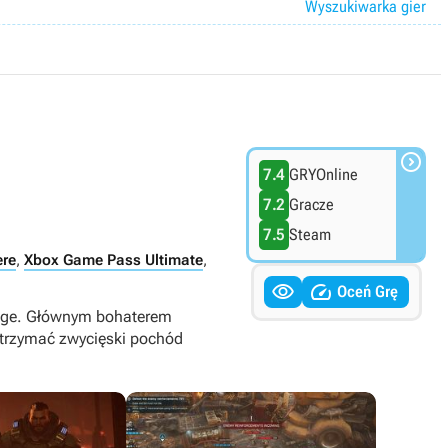
Wyszukiwarka gier

7.4
GRYOnline
7.2
Gracze
7.5
Steam
ere
,
Xbox Game Pass Ultimate
,


Oceń Grę
amage. Głównym bohaterem
wstrzymać zwycięski pochód