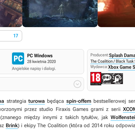
17
Producent:
Splash Dam
PC Windows
The Coalition / Black Tusk
28 kwietnia 2020
Wydawca:
Xbox Game St
Angielskie napisy i dialogi.

na
strategia
turowa
będąca
spin-offem
bestsellerowej ser
worzonymi przez studio Firaxis Games grami z serii
XCO
(znanego między innymi z takich tytułów, jak
Wolfenste
az
Brink
) i ekipy The Coalition (która od 2014 roku odpow