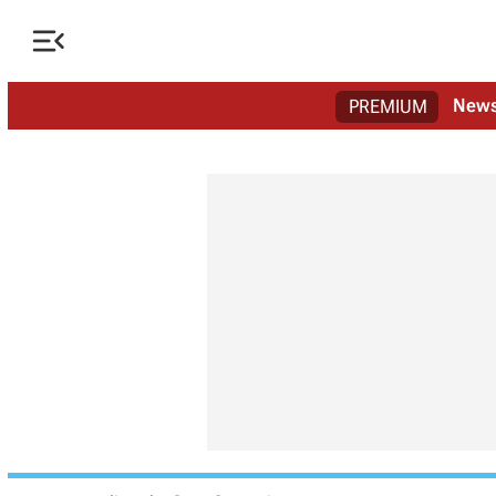

New
PREMIUM