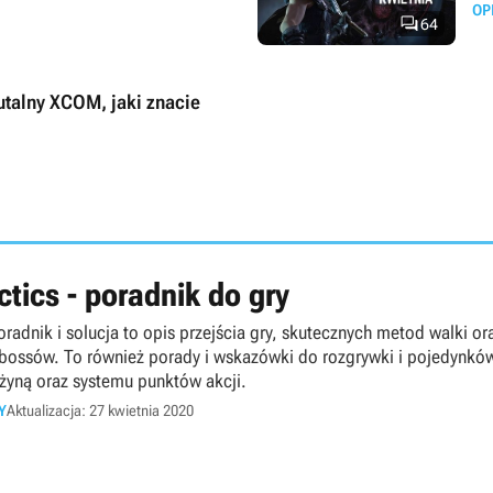
OP

64
rutalny XCOM, jaki znacie
ctics - poradnik do gry
oradnik i solucja to opis przejścia gry, skutecznych metod walki or
 bossów. To również porady i wskazówki do rozgrywki i pojedynkó
żyną oraz systemu punktów akcji.
Y
Aktualizacja: 27 kwietnia 2020