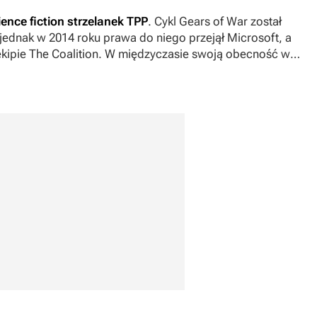
nce fiction strzelanek TPP
. Cykl
Gears of War
został
ednak w 2014 roku prawa do niego przejął Microsoft, a
ekipie The Coalition. W międzyczasie swoją obecność w
dia deweloperskie, jak polskie People Can Fly, Mediatonic,
amage.