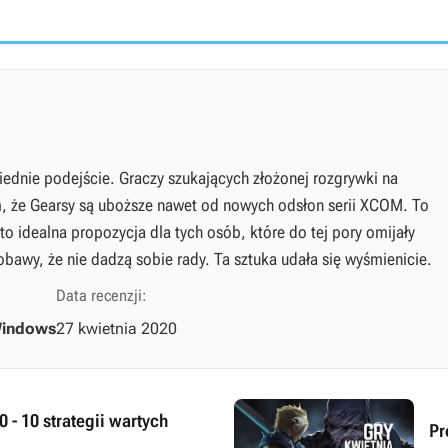
ednie podejście. Graczy szukających złożonej rozgrywki na
 że Gearsy są uboższe nawet od nowych odsłon serii XCOM. To
t to idealna propozycja dla tych osób, które do tej pory omijały
bawy, że nie dadzą sobie rady. Ta sztuka udała się wyśmienicie.
Data recenzji:
indows
27 kwietnia 2020
 - 10 strategii wartych
Pr