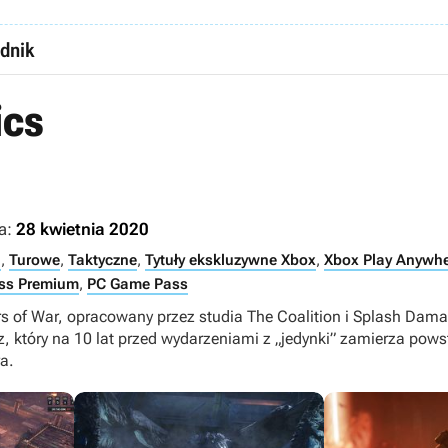
dnik
ics
a:
28 kwietnia 2020
n
,
Turowe
,
Taktyczne
,
Tytuły ekskluzywne Xbox
,
Xbox Play Anywh
ss Premium
,
PC Game Pass
ears of War, opracowany przez studia The Coalition i Splash D
z, który na 10 lat przed wydarzeniami z „jedynki” zamierza po
a.