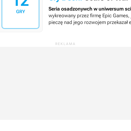
12
Seria osadzonywch w uniwersum scie
GRY
wykreowany przez firmę Epic Games, j
pieczę nad jego rozwojem przekazał 
historii serii zaznaczyły też takie stu
Sumo Digital, Disbelief czy Splash D