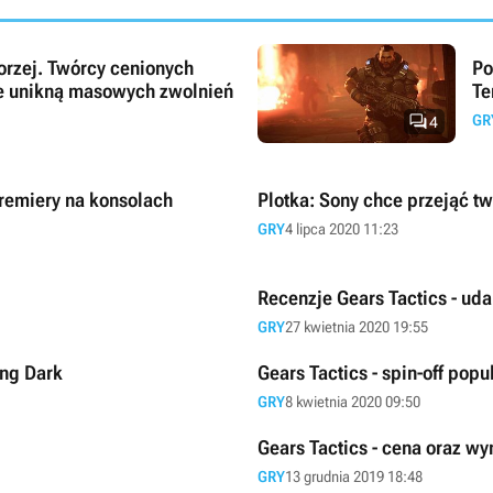
gorzej. Twórcy cenionych
Po
ie unikną masowych zwolnień
Te

GR
4
premiery na konsolach
Plotka: Sony chce przejąć t
GRY
4 lipca 2020 11:23
Recenzje Gears Tactics - ud
GRY
27 kwietnia 2020 19:55
ong Dark
Gears Tactics - spin-off popul
GRY
8 kwietnia 2020 09:50
Gears Tactics - cena oraz w
GRY
13 grudnia 2019 18:48