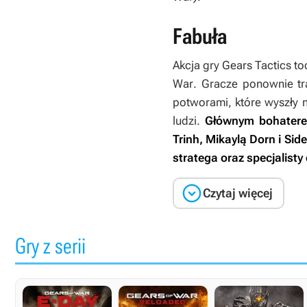
Fabuła
Akcja gry
Gears Tactics
to
War
. Gracze ponownie tr
potworami, które wyszły n
ludzi.
Głównym bohaterem 
Trinh, Mikaylą Dorn i Si
stratega oraz specjalist

Czytaj więcej
Gry z serii