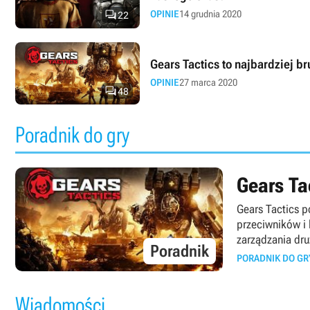

OPINIE
14 grudnia 2020
22
Gears Tactics to najbardziej b
OPINIE
27 marca 2020

48
Poradnik do gry
Gears Ta
Gears Tactics p
przeciwników i
zarządzania dru
Poradnik
PORADNIK DO GR
Wiadomości