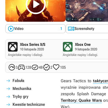



Video
1
Screenshoty
Xbox Series X/S
Xbox One
10 listopada 2020
9 listopada 2020
Angielskie napisy i dialogi.
Angielskie napisy i dialogi.





3
128
48
2
105
Fabuła
Gears Tactics
to
taktycz
wyraźnie inspirowana st
Mechanika
zespołu Splash Damage 
Tryby gry
Territory: Quake Wars
or
Kwestie techniczne
War
).