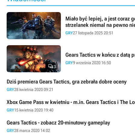
Miało być lepiej, a jest coraz 
strzelanek niemal na pewno n
GRY
27 listopada 2025 20:51
Gears Tactics w końcu z datą 
GRY
9 września 2020 16:50

3
Dziś premiera Gears Tactics, gra zebrała dobre oceny
GRY
28 kwietnia 2020 09:21
Xbox Game Pass w kwietniu - m.in. Gears Tactics i The L
GRY
15 kwietnia 2020 19:40
Gears Tactics - zobacz 20-minutowy gameplay
GRY
28 marca 2020 14:02