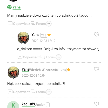
Yans
Mamy nadzieję dokończyć ten poradnik do 2 tygodni.



Odpowiedz
Forum

Yans
223
👍
2020-12-03 12:12
e_rickson ====> Dzięki za info i trzymam za słowo :)



Odpowiedz
Forum

Yans
Więzień Wieczności
223
❓
2020-12-03 10:04
Hej, co z dalszą częścią poradnika?!



Odpowiedz
Forum

kacus89
K
Junior
1