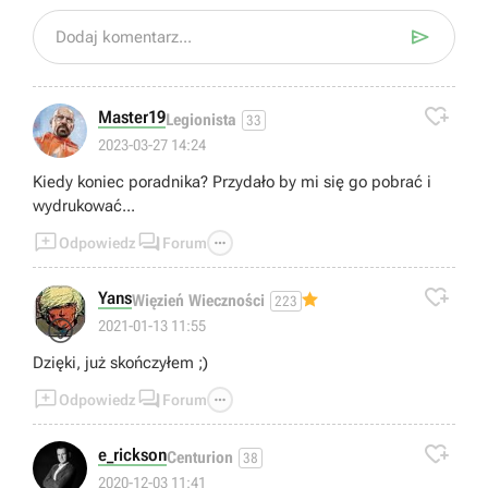

Dodaj komentarz...

Master19
Legionista
33
2023-03-27 14:24
Kiedy koniec poradnika? Przydało by mi się go pobrać i
wydrukować...



Odpowiedz
Forum

Yans
Więzień Wieczności
223
😜
2021-01-13 11:55
Dzięki, już skończyłem ;)



Odpowiedz
Forum

e_rickson
Centurion
38
2020-12-03 11:41