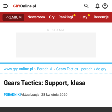




Newsroom
Gry
Rankingi
Listy
Recenzje
PREMIUM
www.gry-online.pl
Poradniki
Gears Tactics - poradnik do gry


Gears Tactics: Support, klasa
PORADNIKI
Aktualizacja:
28 kwietnia 2020