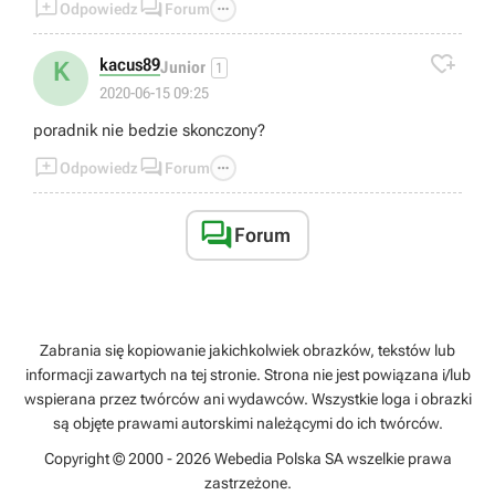



Odpowiedz
Forum

kacus89
K
Junior
1
2020-06-15 09:25
poradnik nie bedzie skonczony?



Odpowiedz
Forum

Forum
Zabrania się kopiowanie jakichkolwiek obrazków, tekstów lub
informacji zawartych na tej stronie. Strona nie jest powiązana i/lub
wspierana przez twórców ani wydawców. Wszystkie loga i obrazki
są objęte prawami autorskimi należącymi do ich twórców.
Copyright © 2000 - 2026 Webedia Polska SA wszelkie prawa
zastrzeżone.