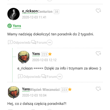

e_rickson
Centurion
38
2020-12-03 11:41
Yans
Mamy nadzieję dokończyć ten poradnik do 2 tygodni.



Odpowiedz
Forum

Yans
223
👍
2020-12-03 12:12
e_rickson ====> Dzięki za info i trzymam za słowo :)



Odpowiedz
Forum

Yans
Więzień Wieczności
223
❓
2020-12-03 10:04
Hej, co z dalszą częścią poradnika?!