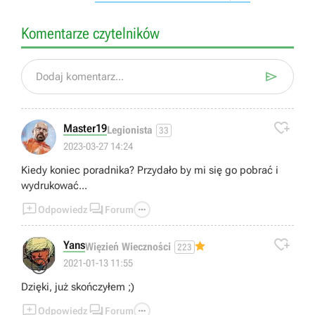
Komentarze czytelników

Dodaj komentarz...

Master19
Legionista
33
2023-03-27 14:24
Kiedy koniec poradnika? Przydało by mi się go pobrać i
wydrukować...



Odpowiedz
Forum

Yans
Więzień Wieczności
223
😜
2021-01-13 11:55
Dzięki, już skończyłem ;)



Odpowiedz
Forum