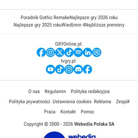
Poradnik Gothic Remake
Najlepsze gry 2026 roku
Najlepsze gry 2025 roku
Wiedźmin 4
Najbliższe premiery
GRYOnline.pl:
tvgry.pl:
O nas
Regulamin
Polityka redakcyjna
Polityka prywatności
Ustawienia cookies
Reklama
Zespół
Praca
Kontakt
Pomoc
Copyright © 2000 -
2026
Webedia Polska SA