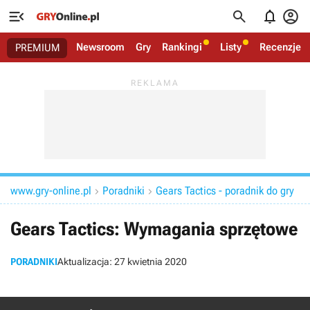




Newsroom
Gry
Rankingi
Listy
Recenzje
PREMIUM
www.gry-online.pl
Poradniki
Gears Tactics - poradnik do gry


Gears Tactics: Wymagania sprzętowe
PORADNIKI
Aktualizacja:
27 kwietnia 2020