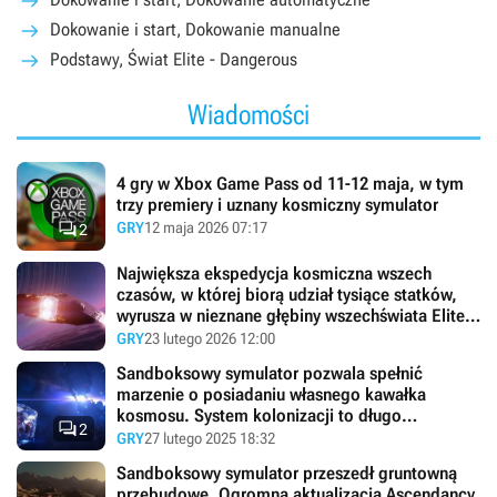
Dokowanie i start, Dokowanie manualne
Podstawy, Świat Elite - Dangerous
Wiadomości
4 gry w Xbox Game Pass od 11-12 maja, w tym
trzy premiery i uznany kosmiczny symulator

GRY
12 maja 2026 07:17
2
Największa ekspedycja kosmiczna wszech
czasów, w której biorą udział tysiące statków,
wyrusza w nieznane głębiny wszechświata Elite:
Dangerous
GRY
23 lutego 2026 12:00
Sandboksowy symulator pozwala spełnić
marzenie o posiadaniu własnego kawałka
kosmosu. System kolonizacji to długo

2
wyczekiwana funkcja Elite: Dangerous
GRY
27 lutego 2025 18:32
Sandboksowy symulator przeszedł gruntowną
przebudowę. Ogromna aktualizacja Ascendancy