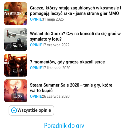
Gracze, którzy ratują zagubionych w kosmosie i
pomagają leczyć raka - jasna strona gier MMO
OPINIE
31 maja 2025
Wolant do Xboxa? Czy na konsoli da się grać w
symulatory lotu?

OPINIE
17 czerwca 2022
10
7 momentów, gdy gracze okazali serce
OPINIE
17 listopada 2020

15
Steam Summer Sale 2020 – tanie gry, które
warto kupić

OPINIE
26 czerwca 2020
28

Wszystkie opinie
Poradnik do gry