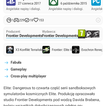
27 czerwca 2017
6 października 2015
16
Angielskie napisy i dialogi.
Angielskie napisy i dialogi.
Angielskie 





1
229
18
153
Producent:
Wydawca:
Frontier Developments
Frontier Developments
X3 Konflikt Terrański
Frontier: Elite II
Evochron Renega
Fabuła
Gameplay
Cross-play multiplayer
Elite: Dangerous
to czwarta część serii sandboksowych
symulatorów kosmicznych
Elite
. Produkcję opracowało
studio Frontier Developments pod wodzą Davida Brabena,
twórcy wszystkich dotychczasowych odsłon gry.