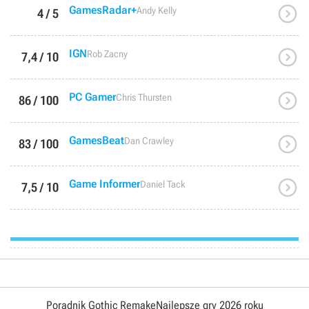

GamesRadar+
Andy Kelly
4 / 5

IGN
Rob Zacny
7,4 / 10

PC Gamer
Chris Thursten
86 / 100

GamesBeat
Dan Crawley
83 / 100

Game Informer
Daniel Tack
7,5 / 10
Poradnik Gothic Remake
Najlepsze gry 2026 roku