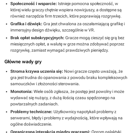
Społeczność i wsparcie:
Istnieje pomocna społeczność, w
której wielu graczy chętnie wspiera nowicjuszy, a dostępne są
również narzędzia firm trzecich, które poprawiają rozgrywkę.
Grafika i dźwięk:
Gra jest chwalona za oszałamiającą grafikę i
immersyjny design dźwięku, szczególnie w VR.
Brak opłat subskrypcyjnych:
Gracze mogą cieszyć się grą bez
miesięcznych opłat, a walutę w grze można zdobywać poprzez
rozgrywkę, zamiast wymagać prawdziwych pieniędzy.
Główne wady gry
Stroma krzywa uczenia się:
Nowi gracze często uważają, że
gra jest trudna do opanowania z powodu braku kompleksowych
samouczków i złożoności sterowania.
Monotonia:
Wiele osób zgłasza, że postęp jest powolny i może
wydawać się nużący, z dużą ilością czasu spędzonego na
powtarzalnych zadaniach.
Problemy techniczne:
Użytkownicy napotykali problemy z
serwerami, błędy i problemy z wydajnością, które wpływają na
ogólne doświadczenie.
Ograniczona interakcja między graczami:
Ogrom galaktyki