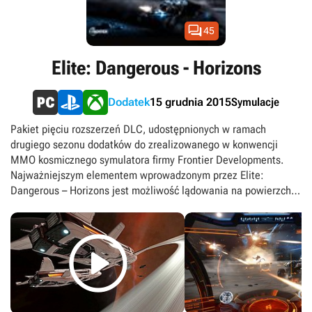

45
Elite: Dangerous - Horizons
Symulacje
Dodatek
15 grudnia 2015
Pakiet pięciu rozszerzeń DLC, udostępnionych w ramach
drugiego sezonu dodatków do zrealizowanego w konwencji
MMO kosmicznego symulatora firmy Frontier Developments.
Najważniejszym elementem wprowadzonym przez Elite:
Dangerous – Horizons jest możliwość lądowania na powierzchni
odwzorowanych w skali 1:1 planet i skanowania ich pod kątem
rozmaitych znalezisk bądź aktywności przeciwnika. Pomocny w

tym okazuje się nowy pojazd naziemny o nazwie Skarabeusz,
który świetnie sprawdza się zarówno podczas zwiadu, jak i w
walce. Wśród innych nowości pakietu wyróżnić warto również
możliwość wysyłania do walki myśliwców, przeznaczonych do
ataku i obrony większych jednostek, a także opcję Multicrew,