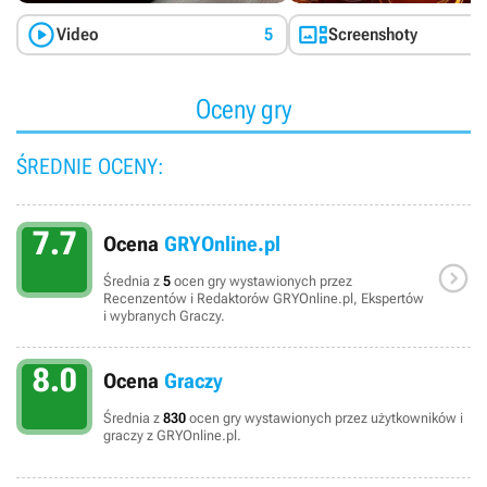
dzięki której możemy zaprosić na mostek naszego statku
przyjaciół i uczestniczyć w misjach kooperacyjnych, w których


Video
5
Screenshoty
nasza załoga złożona jest z innych, żywych graczy. Całości
dopełnia moduł Commander Creation, umożliwiający
dokładniejszą personalizację naszego awatara.
Oceny gry
ŚREDNIE OCENY:
7.7
Ocena
GRYOnline.pl

Średnia z
5
ocen gry wystawionych przez
Recenzentów i Redaktorów GRYOnline.pl, Ekspertów
i wybranych Graczy.
8.0
Ocena
Graczy
Średnia z
830
ocen gry wystawionych przez użytkowników i
graczy z GRYOnline.pl.