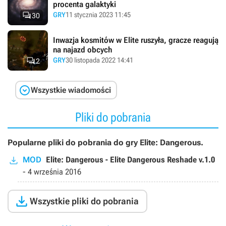
procenta galaktyki

GRY
11 stycznia 2023 11:45
30
Inwazja kosmitów w Elite ruszyła, gracze reagują
na najazd obcych

GRY
30 listopada 2022 14:41
2

Wszystkie wiadomości
Pliki do pobrania
Popularne pliki do pobrania do gry Elite: Dangerous.
MOD
Elite: Dangerous - Elite Dangerous Reshade v.1.0
-
4 września 2016

Wszystkie pliki do pobrania