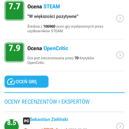
7.7
Ocena
STEAM

"W większości pozytywne"
Średnia z
106960
ocen gry wystawionych przez
użytkowników STEAM.
7.9
Ocena
OpenCritic

Gra jest zrecenzowana przez
70
Krytyków
OpenCritic.

OCEŃ GRĘ
OCENY RECENZENTÓW I EKSPERTÓW
Sebastian Zieliński
8.5
