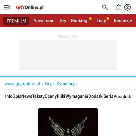




Newsroom
Gry
Rankingi
Listy
Recenzje
PREMIUM
www.gry-online.pl
Gry
Symulacje


Info
Opis
News
Teksty
Oceny
Pliki
Wymagania
Dodatki
Seria
Poradnik