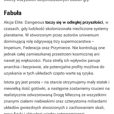
Fabuła
Akcja
Elite: Dangerous
toczy się w odległej przyszłości
, w
czasach, gdy ludzkość skolonizowała niezliczone systemy
planetarne. W stworzonym przez autorów uniwersum
dominującą rolę odgrywają trzy supermocarstwa –
Imperium, Federacja oraz Przymierze. Nie kontrolują one
jednak całej zamieszkanej przestrzeni kosmicznej ani
nawet jej większości. Poza strefą ich wpływów panuje
anarchia i bezprawie, ale potencjalne profity możliwe do
uzyskania w tych układach często warte są ryzyka.
Istota gry jest prosta – na starcie otrzymujemy mały statek i
niewielką ilość gotówki, a następnie zostaniemy rzuceni na
realistycznie odwzorowaną Drogę Mleczną ze wszystkimi
znanymi ciałami niebieskimi oraz czterystoma miliardami
układów gwiezdnych stworzonych z zachowaniem skali,
praw fizyki i aktualnej wiedzy astronomicznej.