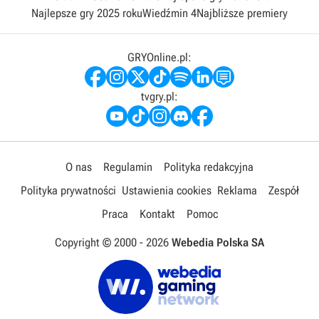
Najlepsze gry 2025 roku
Wiedźmin 4
Najbliższe premiery
GRYOnline.pl:
tvgry.pl:
O nas
Regulamin
Polityka redakcyjna
Polityka prywatności
Ustawienia cookies
Reklama
Zespół
Praca
Kontakt
Pomoc
Copyright © 2000 -
2026
Webedia Polska SA