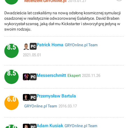
Recenzent GRYOnline.pl
2015.01.27
Dwadzieścia lat czekaliśmy na nową odsłonę kosmicznej symulacji
osadzonej w realistycznie odwzorowanej Galaktyce. David Braben
wykorzystał szansę, jaką dał mu Kickstarter i stworzył grę jedyną w
swoim rodzaju.
Patrick Homa
GRYOnline.pl Team
8.5
2021.05.01
8.5
Messerschmitt
Ekspert
2020.11.26
Przemysław Bartula
6.0
GRYOnline.pl Team
2016.03.17
Adam Kusiak
GRYOnline.pl Team
7.0