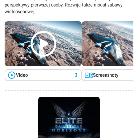
perspektywy pierwszej osoby. Rozwija także moduł zabawy
wieloosobowej.



Video
3
Screenshoty