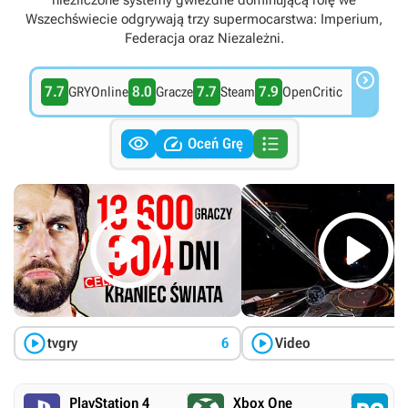
niezliczone systemy gwiezdne dominującą rolę we
Wszechświecie odgrywają trzy supermocarstwa: Imperium,
Federacja oraz Niezależni.

7.7
8.0
7.7
7.9
GRYOnline
Gracze
Steam
OpenCritic



Oceń Grę




tvgry
6
Video
PlayStation 4
Xbox One
P