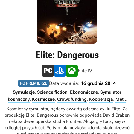
Elite: Dangerous
Elite IV
Data wydania:
16 grudnia 2014
PO PREMIERZE
Symulacje
,
Science fiction
,
Ekonomiczne
,
Symulator
kosmiczny
,
Kosmiczne
,
Crowdfunding
,
Kooperacja
,
Meta
Quest / Oculus
,
Xbox Game Pass Ultimate
,
PS Plus Premium
,
Kosmiczny symulator, będący czwartą odsłoną cyklu Elite. Za
PS Plus Extra
,
Multiplayer
,
Singleplayer
,
Internet
,
Xbox
produkcję Elite: Dangerous ponownie odpowiada David Braben
Game Pass Premium
i ekipa deweloperska studia Frontier. Akcja gry toczy się w
odległej przyszłości. Po tym jak ludzkość zdołała skolonizować