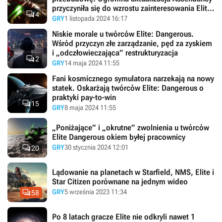
przyczyniła się do wzrostu zainteresowania Elite

4
Dangerous
GRY
1 listopada 2024 16:17
Niskie morale u twórców Elite: Dangerous.
Wśród przyczyn złe zarządzanie, pęd za zyskiem
i „odczłowieczająca” restrukturyzacja

2
GRY
14 maja 2024 11:55
Fani kosmicznego symulatora narzekają na nowy
statek. Oskarżają twórców Elite: Dangerous o
praktyki pay-to-win

15
GRY
8 maja 2024 11:55
„Poniżające” i „okrutne” zwolnienia u twórców
Elite Dangerous okiem byłej pracownicy

GRY
30 stycznia 2024 12:01
20
Lądowanie na planetach w Starfield, NMS, Elite i
Star Citizen porównane na jednym wideo

GRY
5 września 2023 11:34
58
Po 8 latach gracze Elite nie odkryli nawet 1