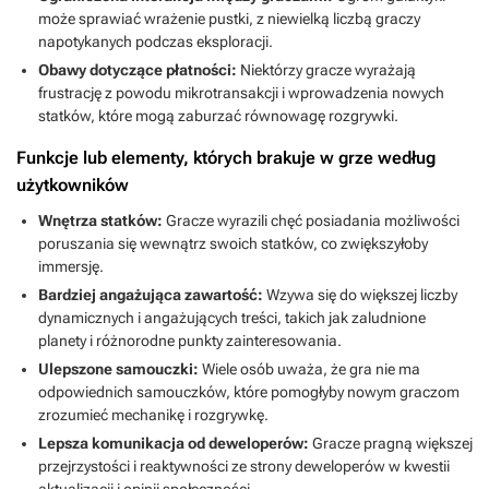
może sprawiać wrażenie pustki, z niewielką liczbą graczy
napotykanych podczas eksploracji.
Obawy dotyczące płatności:
Niektórzy gracze wyrażają
frustrację z powodu mikrotransakcji i wprowadzenia nowych
statków, które mogą zaburzać równowagę rozgrywki.
Funkcje lub elementy, których brakuje w grze według
użytkowników
Wnętrza statków:
Gracze wyrazili chęć posiadania możliwości
poruszania się wewnątrz swoich statków, co zwiększyłoby
immersję.
Bardziej angażująca zawartość:
Wzywa się do większej liczby
dynamicznych i angażujących treści, takich jak zaludnione
planety i różnorodne punkty zainteresowania.
Ulepszone samouczki:
Wiele osób uważa, że gra nie ma
odpowiednich samouczków, które pomogłyby nowym graczom
zrozumieć mechanikę i rozgrywkę.
Lepsza komunikacja od deweloperów:
Gracze pragną większej
przejrzystości i reaktywności ze strony deweloperów w kwestii
aktualizacji i opinii społeczności.