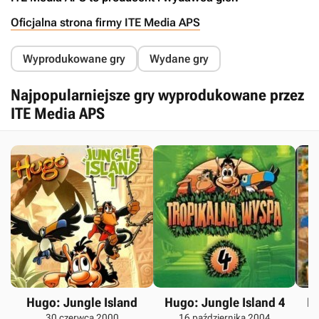
Oficjalna strona firmy ITE Media APS
Wyprodukowane gry
Wydane gry
Najpopularniejsze gry wyprodukowane przez
ITE Media APS
Hugo: Jungle Island
Hugo: Jungle Island 4
Hu
30 czerwca 2000
16 października 2004