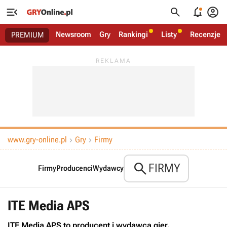




Newsroom
Gry
Rankingi
Listy
Recenzje
PREMIUM
www.gry-online.pl
Gry
Firmy



FIRMY
Firmy
Producenci
Wydawcy
ITE Media APS
ITE Media APS to producent i wydawca gier.