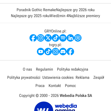
Poradnik Gothic Remake
Najlepsze gry 2026 roku
Najlepsze gry 2025 roku
Wiedźmin 4
Najbliższe premiery
GRYOnline.pl:
tvgry.pl:
O nas
Regulamin
Polityka redakcyjna
Polityka prywatności
Ustawienia cookies
Reklama
Zespół
Praca
Kontakt
Pomoc
Copyright © 2000 -
2026
Webedia Polska SA