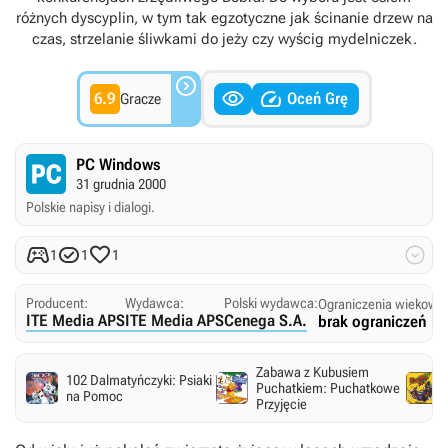
różnych dyscyplin, w tym tak egzotyczne jak ścinanie drzew na
czas, strzelanie śliwkami do jeży czy wyścig mydelniczek.



6.9
Oceń Grę
Gracze
PC Windows
31 grudnia 2000
Polskie napisy i dialogi.




1
1
1
Producent:
Wydawca:
Polski wydawca:
Ograniczenia wiekowe
ITE Media APS
ITE Media APS
Cenega S.A.
brak ograniczeń
Zabawa z Kubusiem
102 Dalmatyńczyki: Psiaki
Puchatkiem: Puchatkowe
na Pomoc
Przyjęcie