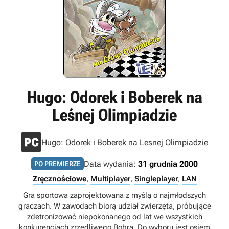
Hugo: Odorek i Boberek na
Leśnej Olimpiadzie
Hugo: Odorek i Boberek na Lesnej Olimpiadzie
Data wydania:
31 grudnia 2000
PO PREMIERZE
Zręcznościowe
,
Multiplayer
,
Singleplayer
,
LAN
Gra sportowa zaprojektowana z myślą o najmłodszych
graczach. W zawodach biorą udział zwierzęta, próbujące
zdetronizować niepokonanego od lat we wszystkich
konkurencjach zrzędliwego Bobra. Do wyboru jest osiem