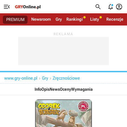




Newsroom
Gry
Rankingi
Listy
Recenzje
PREMIUM
www.gry-online.pl
Gry
Zręcznościowe


Info
Opis
News
Oceny
Wymagania