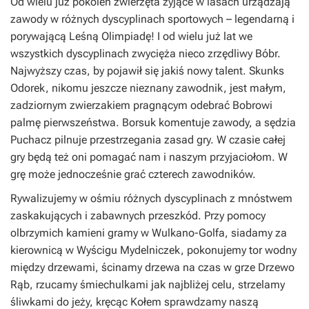
Od wielu już pokoleń zwierzęta żyjące w lasach urządzają
zawody w różnych dyscyplinach sportowych – legendarną i
porywającą Leśną Olimpiadę! I od wielu już lat we
wszystkich dyscyplinach zwycięża nieco zrzędliwy Bóbr.
Najwyższy czas, by pojawił się jakiś nowy talent. Skunks
Odorek, nikomu jeszcze nieznany zawodnik, jest małym,
zadziornym zwierzakiem pragnącym odebrać Bobrowi
palmę pierwszeństwa. Borsuk komentuje zawody, a sędzia
Puchacz pilnuje przestrzegania zasad gry. W czasie całej
gry będą też oni pomagać nam i naszym przyjaciołom. W
grę może jednocześnie grać czterech zawodników.
Rywalizujemy w ośmiu różnych dyscyplinach z mnóstwem
zaskakujących i zabawnych przeszkód. Przy pomocy
olbrzymich kamieni gramy w Wulkano-Golfa, siadamy za
kierownicą w Wyścigu Mydelniczek, pokonujemy tor wodny
między drzewami, ścinamy drzewa na czas w grze Drzewo
Rąb, rzucamy śmiechulkami jak najbliżej celu, strzelamy
śliwkami do jeży, kręcąc Kołem sprawdzamy naszą