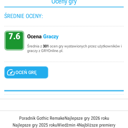
Oceny gry
ŚREDNIE OCENY:
7.6
Ocena
Graczy
Średnia z
301
ocen gry wystawionych przez użytkowników i
graczy z GRYOnline.pl.

OCEŃ GRĘ
Poradnik Gothic Remake
Najlepsze gry 2026 roku
Najlepsze gry 2025 roku
Wiedźmin 4
Najbliższe premiery