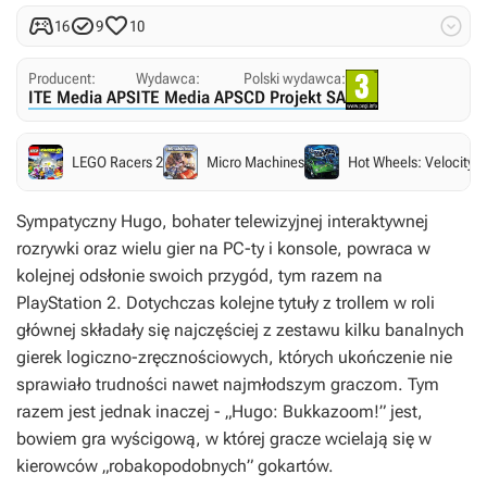




16
9
10
Producent:
Wydawca:
Polski wydawca:
ITE Media APS
ITE Media APS
CD Projekt SA
LEGO Racers 2
Micro Machines
Hot Wheels: Velocity X
Sympatyczny Hugo, bohater telewizyjnej interaktywnej
rozrywki oraz wielu gier na PC-ty i konsole, powraca w
kolejnej odsłonie swoich przygód, tym razem na
PlayStation 2. Dotychczas kolejne tytuły z trollem w roli
głównej składały się najczęściej z zestawu kilku banalnych
gierek logiczno-zręcznościowych, których ukończenie nie
sprawiało trudności nawet najmłodszym graczom. Tym
razem jest jednak inaczej - „Hugo: Bukkazoom!” jest,
bowiem gra wyścigową, w której gracze wcielają się w
kierowców „robakopodobnych” gokartów.