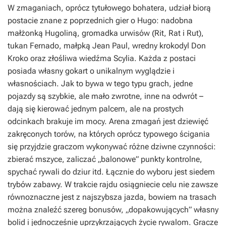
W zmaganiach, oprócz tytułowego bohatera, udział biorą
postacie znane z poprzednich gier o Hugo: nadobna
małżonką Hugoliną, gromadka urwisów (Rit, Rat i Rut),
tukan Fernado, małpką Jean Paul, wredny krokodyl Don
Kroko oraz złośliwa wiedźma Scylia. Każda z postaci
posiada własny gokart o unikalnym wyglądzie i
własnościach. Jak to bywa w tego typu grach, jedne
pojazdy są szybkie, ale mało zwrotne, inne na odwrót –
dają się kierować jednym palcem, ale na prostych
odcinkach brakuje im mocy. Arena zmagań jest dziewięć
zakręconych torów, na których oprócz typowego ścigania
się przyjdzie graczom wykonywać różne dziwne czynności:
zbierać mszyce, zaliczać „balonowe” punkty kontrolne,
spychać rywali do dziur itd. Łącznie do wyboru jest siedem
trybów zabawy. W trakcie rajdu osiągniecie celu nie zawsze
równoznaczne jest z najszybsza jazda, bowiem na trasach
można znaleźć szereg bonusów, „dopakowujących” własny
bolid i jednocześnie uprzykrzających życie rywalom. Gracze