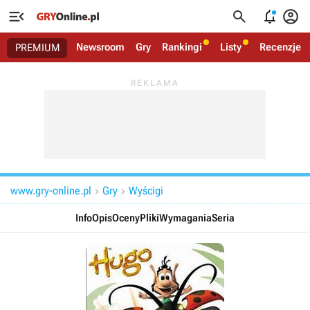




Newsroom
Gry
Rankingi
Listy
Recenzje
PREMIUM
www.gry-online.pl
Gry
Wyścigi


Info
Opis
Oceny
Pliki
Wymagania
Seria