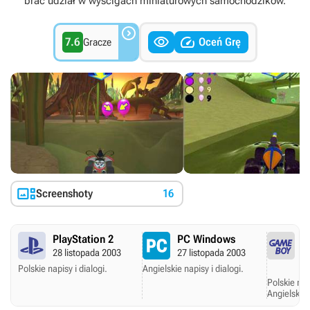
brać udział w wyścigach miniaturowych samochodzików.



7.6
Oceń Grę
Gracze

Screenshoty
16
PlayStation 2
PC Windows
G
28 listopada 2003
27 listopada 2003
A
1
Polskie napisy i dialogi.
Angielskie napisy i dialogi.
Polskie nap
Angielskie 