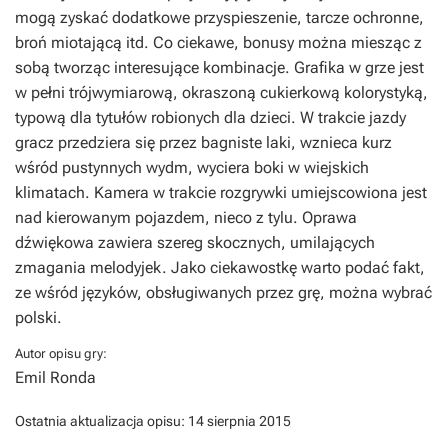
mogą zyskać dodatkowe przyspieszenie, tarcze ochronne,
broń miotającą itd. Co ciekawe, bonusy można miesząc z
sobą tworząc interesujące kombinacje. Grafika w grze jest
w pełni trójwymiarową, okraszoną cukierkową kolorystyką,
typową dla tytułów robionych dla dzieci. W trakcie jazdy
gracz przedziera się przez bagniste laki, wznieca kurz
wśród pustynnych wydm, wyciera boki w wiejskich
klimatach. Kamera w trakcie rozgrywki umiejscowiona jest
nad kierowanym pojazdem, nieco z tylu. Oprawa
dźwiękowa zawiera szereg skocznych, umilających
zmagania melodyjek. Jako ciekawostkę warto podać fakt,
ze wśród języków, obsługiwanych przez grę, można wybrać
polski.
Autor opisu gry:
Emil Ronda
Ostatnia aktualizacja opisu:
14 sierpnia 2015