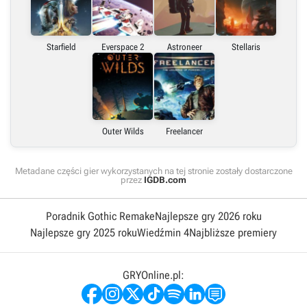
Starfield
Everspace 2
Astroneer
Stellaris
Outer Wilds
Freelancer
Metadane części gier wykorzystanych na tej stronie zostały dostarczone
przez
IGDB.com
Poradnik Gothic Remake
Najlepsze gry 2026 roku
Najlepsze gry 2025 roku
Wiedźmin 4
Najbliższe premiery
GRYOnline.pl: