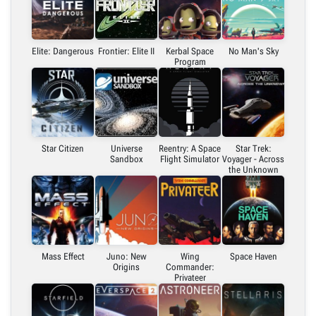
Link bezpośredni
Embed (iframe)
Elite: Dangerous
Frontier: Elite II
Kerbal Space
No Man's Sky
Program
X (Twitter)
Link do grafiki poziomej
Star Citizen
Universe
Reentry: A Space
Star Trek:
Sandbox
Flight Simulator
Voyager - Across
Link do grafiki pionowej
the Unknown
Mass Effect
Juno: New
Wing
Space Haven
Origins
Commander:
Privateer