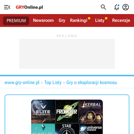




Newsroom
Gry
Rankingi
Listy
Recenzje
PREMIUM
www.gry-online.pl
Top Listy
Gry o eksploracji kosmosu

