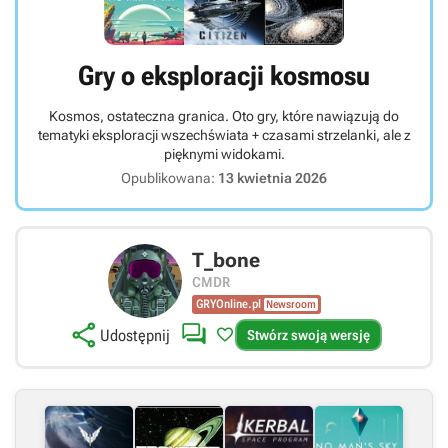
Gry o eksploracji kosmosu
Kosmos, ostateczna granica. Oto gry, które nawiązują do
tematyki eksploracji wszechświata + czasami strzelanki, ale z
pięknymi widokami.
Opublikowana:
13 kwietnia 2026
T_bone
CMDR
GRYOnline.pl
Newsroom



Udostępnij
Stwórz swoją wersję