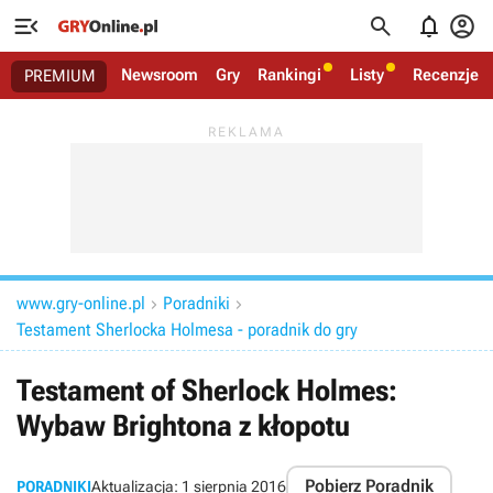




Newsroom
Gry
Rankingi
Listy
Recenzje
PREMIUM
www.gry-online.pl
Poradniki


Testament Sherlocka Holmesa - poradnik do gry
Testament of Sherlock Holmes:
Wybaw Brightona z kłopotu
Pobierz Poradnik
PORADNIKI
Aktualizacja:
1 sierpnia 2016