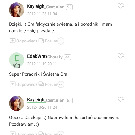

Kayleigh_
Centurion
55
2012-11-26 11:34
Dzięki. ;) Gra faktycznie świetna, a i poradnik - mam
nadzieję - się przydaje.



Odpowiedz
Forum

EdekWrex
E
Chorąży
44
👍
2012-11-19 20:11
Super Poradnik i Świetna Gra



Odpowiedz
Forum

Kayleigh_
Centurion
55
2012-10-26 11:24
Oooo... Dziękuję. :) Naprawdę miło zostać docenionym.
Pozdrawiam. :)



Odpowiedz
Forum