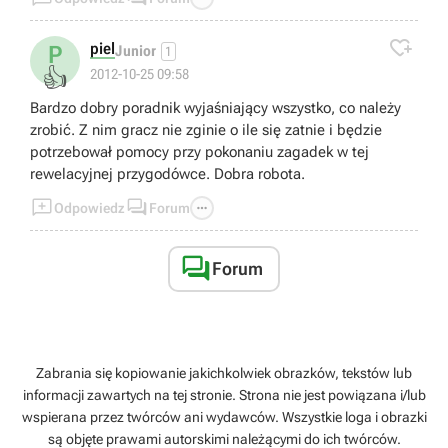

piel
P
Junior
1
👍
2012-10-25 09:58
Bardzo dobry poradnik wyjaśniający wszystko, co należy
zrobić. Z nim gracz nie zginie o ile się zatnie i będzie
potrzebował pomocy przy pokonaniu zagadek w tej
rewelacyjnej przygodówce. Dobra robota.



Odpowiedz
Forum

Forum
Zabrania się kopiowanie jakichkolwiek obrazków, tekstów lub
informacji zawartych na tej stronie. Strona nie jest powiązana i/lub
wspierana przez twórców ani wydawców. Wszystkie loga i obrazki
są objęte prawami autorskimi należącymi do ich twórców.