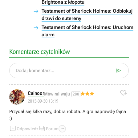
Brightona z kłopotu
Testament of Sherlock Holmes: Odblokuj
drzwi do sutereny
Testament of Sherlock Holmes: Uruchom
alarm
Komentarze czytelników

Dodaj komentarz...

Cainoor
Mów mi wuju
288
2013-09-30 13:19
Przydał się kilka razy, dobra robota. A gra naprawdę fajna
:)



Odpowiedz
Forum