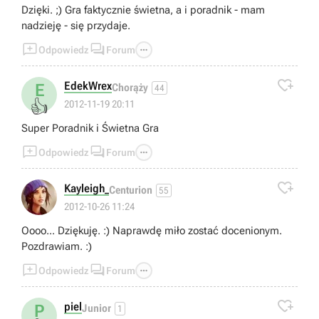
Dzięki. ;) Gra faktycznie świetna, a i poradnik - mam
nadzieję - się przydaje.



Odpowiedz
Forum

EdekWrex
E
Chorąży
44
👍
2012-11-19 20:11
Super Poradnik i Świetna Gra



Odpowiedz
Forum

Kayleigh_
Centurion
55
2012-10-26 11:24
Oooo... Dziękuję. :) Naprawdę miło zostać docenionym.
Pozdrawiam. :)



Odpowiedz
Forum

piel
P
Junior
1