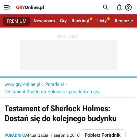




Newsroom
Gry
Rankingi
Listy
Recenzje
PREMIUM
www.gry-online.pl
Poradniki


Testament Sherlocka Holmesa - poradnik do gry
Testament of Sherlock Holmes:
Dostań się do kolejnego budynku
Pobierz Poradnik
PORADNIKI
Aktualizacja:
1 sierpnia 2016