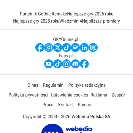
Poradnik Gothic Remake
Najlepsze gry 2026 roku
Najlepsze gry 2025 roku
Wiedźmin 4
Najbliższe premiery
GRYOnline.pl:
tvgry.pl:
O nas
Regulamin
Polityka redakcyjna
Polityka prywatności
Ustawienia cookies
Reklama
Zespół
Praca
Kontakt
Pomoc
Copyright © 2000 -
2026
Webedia Polska SA