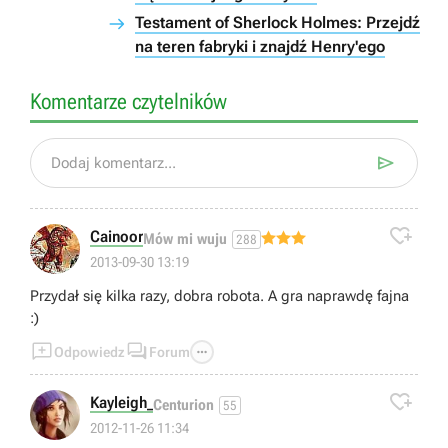
Testament of Sherlock Holmes: Przejdź
na teren fabryki i znajdź Henry'ego
Komentarze czytelników

Dodaj komentarz...

Cainoor
Mów mi wuju
288
2013-09-30 13:19
Przydał się kilka razy, dobra robota. A gra naprawdę fajna
:)



Odpowiedz
Forum

Kayleigh_
Centurion
55
2012-11-26 11:34