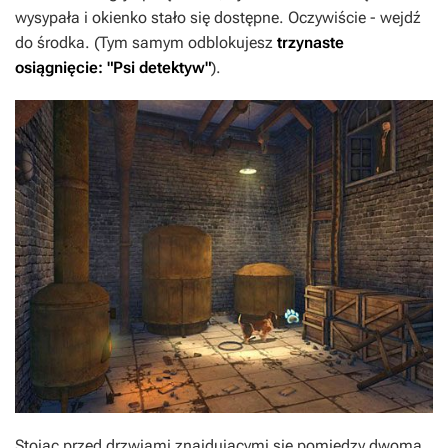
wysypała i okienko stało się dostępne. Oczywiście - wejdź
do środka. (Tym samym odblokujesz
trzynaste
osiągnięcie: "Psi detektyw"
).
Stojąc przed drzwiami znajdującymi się pomiędzy dwoma