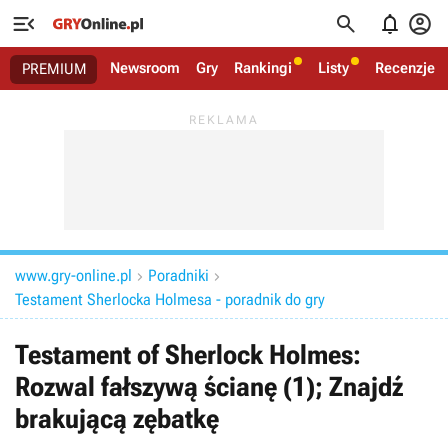




Newsroom
Gry
Rankingi
Listy
Recenzje
PREMIUM
www.gry-online.pl
Poradniki


Testament Sherlocka Holmesa - poradnik do gry
Testament of Sherlock Holmes:
Rozwal fałszywą ścianę (1); Znajdź
brakującą zębatkę