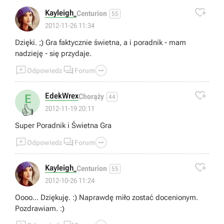

Kayleigh_
Centurion
55
2012-11-26 11:34
Dzięki. ;) Gra faktycznie świetna, a i poradnik - mam
nadzieję - się przydaje.



Odpowiedz
Forum

EdekWrex
E
Chorąży
44
👍
2012-11-19 20:11
Super Poradnik i Świetna Gra



Odpowiedz
Forum

Kayleigh_
Centurion
55
2012-10-26 11:24
Oooo... Dziękuję. :) Naprawdę miło zostać docenionym.
Pozdrawiam. :)