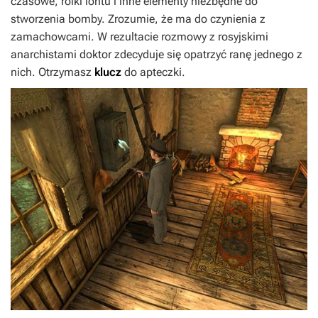
czasowe, rolki lontu i inne elementy niezbędne do
stworzenia bomby. Zrozumie, że ma do czynienia z
zamachowcami. W rezultacie rozmowy z rosyjskimi
anarchistami doktor zdecyduje się opatrzyć ranę jednego z
nich. Otrzymasz
klucz
do apteczki.