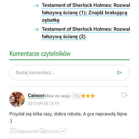
Testament of Sherlock Holmes: Rozwal
fałszywą ścianę (1); Znajdź brakującą
zębatkę
Testament of Sherlock Holmes: Rozwal
fałszywą ścianę (2)
Komentarze czytelników

Dodaj komentarz...

Cainoor
Mów mi wuju
288
2013-09-30 13:19
Przydał się kilka razy, dobra robota. A gra naprawdę fajna
:)



Odpowiedz
Forum