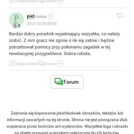



Odpowiedz
Forum

piel
P
Junior
1
👍
2012-10-25 09:58
Bardzo dobry poradnik wyjaśniający wszystko, co należy
zrobić. Z nim gracz nie zginie o ile się zatnie i będzie
potrzebował pomocy przy pokonaniu zagadek w tej
rewelacyjnej przygodówce. Dobra robota.



Odpowiedz
Forum

Forum
Zabrania się kopiowanie jakichkolwiek obrazków, tekstów lub
informacji zawartych na tej stronie. Strona nie jest powiązana i/lub
wspierana przez twórców ani wydawców. Wszystkie loga i obrazki
są objęte prawami autorskimi należącymi do ich twórców.