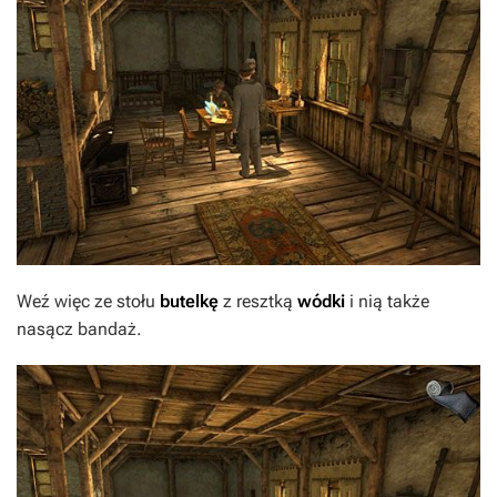
Weź więc ze stołu
butelkę
z resztką
wódki
i nią także
nasącz bandaż.