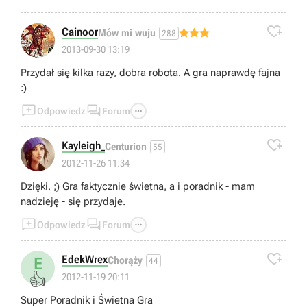

Cainoor
Mów mi wuju
288
2013-09-30 13:19
Przydał się kilka razy, dobra robota. A gra naprawdę fajna
:)



Odpowiedz
Forum

Kayleigh_
Centurion
55
2012-11-26 11:34
Dzięki. ;) Gra faktycznie świetna, a i poradnik - mam
nadzieję - się przydaje.



Odpowiedz
Forum

EdekWrex
E
Chorąży
44
👍
2012-11-19 20:11
Super Poradnik i Świetna Gra