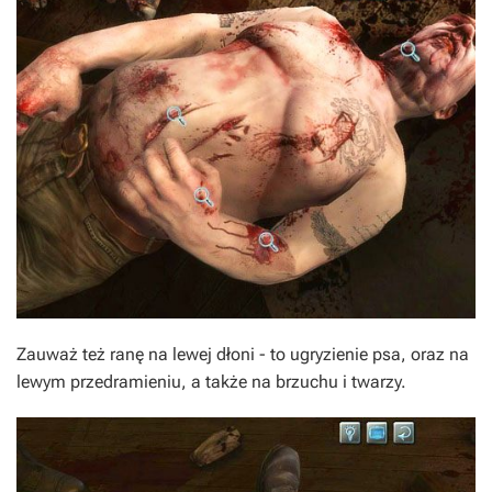
Zauważ też ranę na lewej dłoni - to ugryzienie psa, oraz na
lewym przedramieniu, a także na brzuchu i twarzy.