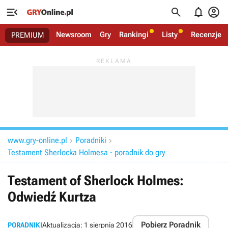




Newsroom
Gry
Rankingi
Listy
Recenzje
PREMIUM
www.gry-online.pl
Poradniki


Testament Sherlocka Holmesa - poradnik do gry
Testament of Sherlock Holmes:
Odwiedź Kurtza
Pobierz Poradnik
PORADNIKI
Aktualizacja:
1 sierpnia 2016