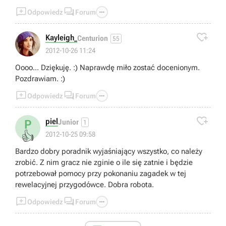



Odpowiedz
Forum

Kayleigh_
Centurion
55
2012-10-26 11:24
Oooo... Dziękuję. :) Naprawdę miło zostać docenionym.
Pozdrawiam. :)



Odpowiedz
Forum

piel
P
Junior
1
👍
2012-10-25 09:58
Bardzo dobry poradnik wyjaśniający wszystko, co należy
zrobić. Z nim gracz nie zginie o ile się zatnie i będzie
potrzebował pomocy przy pokonaniu zagadek w tej
rewelacyjnej przygodówce. Dobra robota.



Odpowiedz
Forum