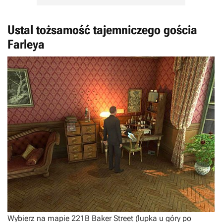
Ustal tożsamość tajemniczego gościa
Farleya
Wybierz na mapie 221B Baker Street (lupka u góry po