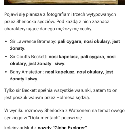
Pojawi się plansza z fotografiami trzech wytypowanych
przez Sherlocka sędziów. Pod każdą z nich zaznacz
charakteryzujące danego mężczyznę cechy.
Sir Lawrence Bromsby:
pali cygara
,
nosi okulary
,
jest
żonaty
.
Sir Coutts Beckett:
nosi kapelusz
,
pali cygara
,
nosi
okulary
,
jest
żonaty
i
siwy
.
Barry Amstetton:
nosi kapelusz
,
nosi okulary
,
jest
żonaty i siwy
.
Tylko sir Beckett spełnia wszystkie warunki, zatem to on
jest poszukiwanym przez Holmesa sędzią.
W wyniku rozmowy Sherlocka z Watsonem na temat owego
sędziego w "Dokumentach" pojawi się
kolejny artykuł z
gazety "Globe Explorer"
.