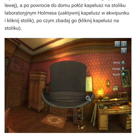
lewej), a po powrocie do domu połóż kapelusz na stoliku
laboratoryjnym Holmesa (uaktywnij kapelusz w ekwipunku
i kliknij stolik), po czym zbadaj go (kliknij kapelusz na
stoliku).