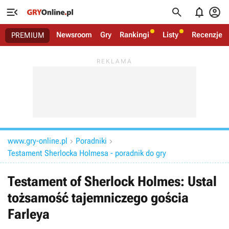




Newsroom
Gry
Rankingi
Listy
Recenzje
PREMIUM
www.gry-online.pl
Poradniki


Testament Sherlocka Holmesa - poradnik do gry
Testament of Sherlock Holmes: Ustal
tożsamość tajemniczego gościa
Farleya