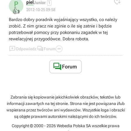

piel
P
Junior
1
👍
2012-10-25 09:58
Bardzo dobry poradnik wyjaśniający wszystko, co należy
zrobić. Z nim gracz nie zginie o ile się zatnie i będzie
potrzebował pomocy przy pokonaniu zagadek w tej
rewelacyjnej przygodówce. Dobra robota.



Odpowiedz
Forum

Forum
Zabrania się kopiowanie jakichkolwiek obrazków, tekstów lub
informacji zawartych na tej stronie. Strona nie jest powiązana i/lub
wspierana przez twórców ani wydawców. Wszystkie loga i obrazki
są objęte prawami autorskimi należącymi do ich twórców.
Copyright © 2000 - 2026 Webedia Polska SA wszelkie prawa