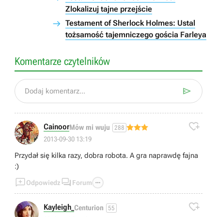
Zlokalizuj tajne przejście
Testament of Sherlock Holmes: Ustal
tożsamość tajemniczego gościa Farleya
Komentarze czytelników

Dodaj komentarz...

Cainoor
Mów mi wuju
288
2013-09-30 13:19
Przydał się kilka razy, dobra robota. A gra naprawdę fajna
:)



Odpowiedz
Forum

Kayleigh_
Centurion
55