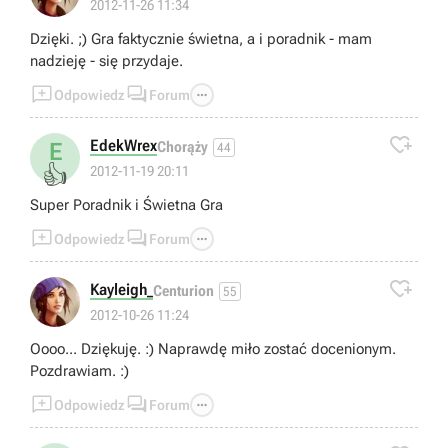
2012-11-26 11:34
Dzięki. ;) Gra faktycznie świetna, a i poradnik - mam
nadzieję - się przydaje.



Odpowiedz
Forum

EdekWrex
E
Chorąży
44
👍
2012-11-19 20:11
Super Poradnik i Świetna Gra



Odpowiedz
Forum

Kayleigh_
Centurion
55
2012-10-26 11:24
Oooo... Dziękuję. :) Naprawdę miło zostać docenionym.
Pozdrawiam. :)



Odpowiedz
Forum