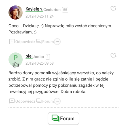

Kayleigh_
Centurion
55
2012-10-26 11:24
Oooo... Dziękuję. :) Naprawdę miło zostać docenionym.
Pozdrawiam. :)



Odpowiedz
Forum

piel
P
Junior
1
👍
2012-10-25 09:58
Bardzo dobry poradnik wyjaśniający wszystko, co należy
zrobić. Z nim gracz nie zginie o ile się zatnie i będzie
potrzebował pomocy przy pokonaniu zagadek w tej
rewelacyjnej przygodówce. Dobra robota.



Odpowiedz
Forum

Forum