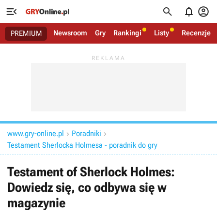




Newsroom
Gry
Rankingi
Listy
Recenzje
PREMIUM
www.gry-online.pl
Poradniki


Testament Sherlocka Holmesa - poradnik do gry
Testament of Sherlock Holmes:
Dowiedz się, co odbywa się w
magazynie