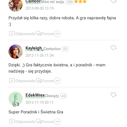

Cainoor
Mów mi wuju
288
2013-09-30 13:19
Przydał się kilka razy, dobra robota. A gra naprawdę fajna
:)



Odpowiedz
Forum

Kayleigh_
Centurion
55
2012-11-26 11:34
Dzięki. ;) Gra faktycznie świetna, a i poradnik - mam
nadzieję - się przydaje.



Odpowiedz
Forum

EdekWrex
E
Chorąży
44
👍
2012-11-19 20:11
Super Poradnik i Świetna Gra



Odpowiedz
Forum