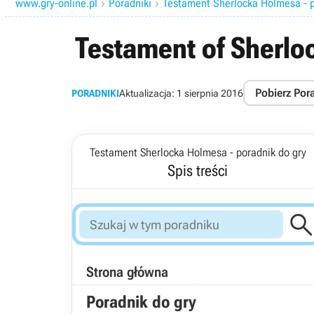
www.gry-online.pl
Poradniki
Testament Sherlocka Holmesa - p


Testament of Sherl
Pobierz Por
PORADNIKI
Aktualizacja:
1 sierpnia 2016
Testament Sherlocka Holmesa - poradnik do gry
Spis treści
Strona główna
Poradnik do gry