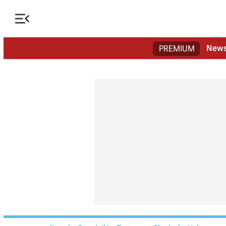

New
PREMIUM