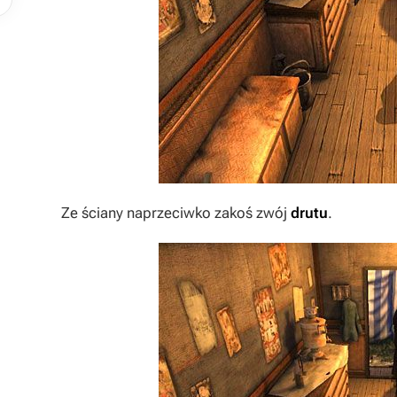
Ze ściany naprzeciwko zakoś zwój
drutu
.