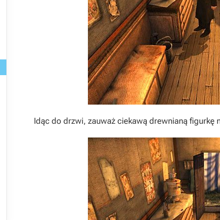
Idąc do drzwi, zauważ ciekawą drewnianą figurkę