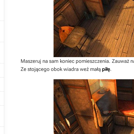


Maszeruj na sam koniec pomieszczenia. Zauważ na

Ze stojącego obok wiadra weź małą
piłę
.


