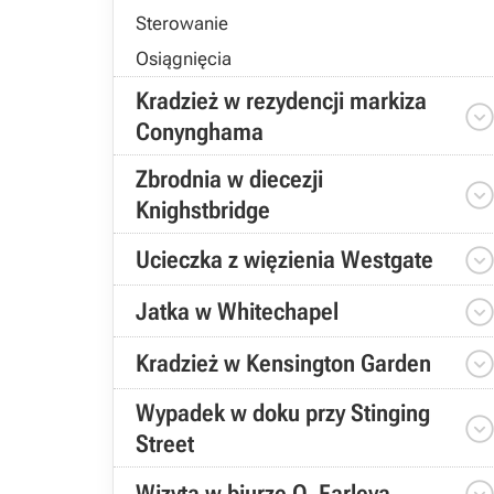
Sterowanie
Osiągnięcia
Kradzież w rezydencji markiza
Conynghama
Zbrodnia w diecezji
Knighstbridge
Ucieczka z więzienia Westgate
Jatka w Whitechapel
Kradzież w Kensington Garden
Wypadek w doku przy Stinging
Street
Wizyta w biurze O. Farleya