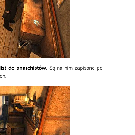
list do anarchistów
. Są na nim zapisane po
ch.