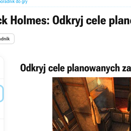
oradnik do gry
ock Holmes: Odkryj cele p
adnik
Odkryj cele planowanych 

