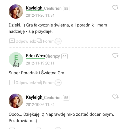

Kayleigh_
Centurion
55
2012-11-26 11:34
Dzięki. ;) Gra faktycznie świetna, a i poradnik - mam
nadzieję - się przydaje.



Odpowiedz
Forum

EdekWrex
E
Chorąży
44
👍
2012-11-19 20:11
Super Poradnik i Świetna Gra



Odpowiedz
Forum

Kayleigh_
Centurion
55
2012-10-26 11:24
Oooo... Dziękuję. :) Naprawdę miło zostać docenionym.
Pozdrawiam. :)