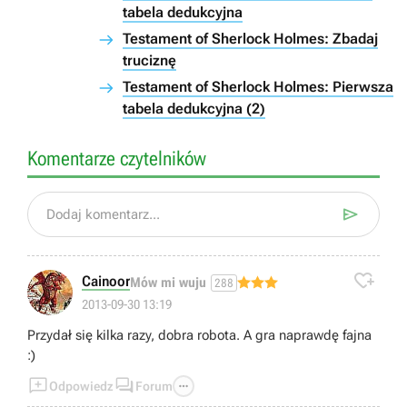
tabela dedukcyjna
Testament of Sherlock Holmes: Zbadaj
truciznę
Testament of Sherlock Holmes: Pierwsza
tabela dedukcyjna (2)
Komentarze czytelników

Dodaj komentarz...

Cainoor
Mów mi wuju
288
2013-09-30 13:19
Przydał się kilka razy, dobra robota. A gra naprawdę fajna
:)



Odpowiedz
Forum