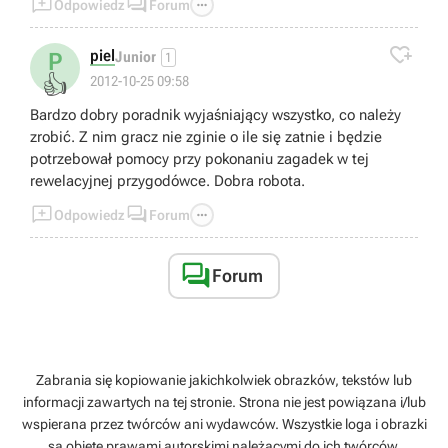



Odpowiedz
Forum

piel
P
Junior
1
👍
2012-10-25 09:58
Bardzo dobry poradnik wyjaśniający wszystko, co należy
zrobić. Z nim gracz nie zginie o ile się zatnie i będzie
potrzebował pomocy przy pokonaniu zagadek w tej
rewelacyjnej przygodówce. Dobra robota.



Odpowiedz
Forum

Forum
Zabrania się kopiowanie jakichkolwiek obrazków, tekstów lub
informacji zawartych na tej stronie. Strona nie jest powiązana i/lub
wspierana przez twórców ani wydawców. Wszystkie loga i obrazki
są objęte prawami autorskimi należącymi do ich twórców.