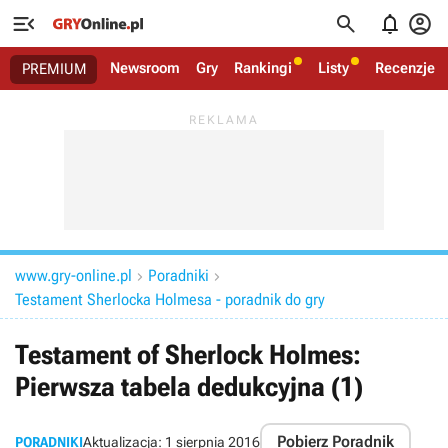




Newsroom
Gry
Rankingi
Listy
Recenzje
PREMIUM
www.gry-online.pl
Poradniki


Testament Sherlocka Holmesa - poradnik do gry
Testament of Sherlock Holmes:
Pierwsza tabela dedukcyjna (1)
Pobierz Poradnik
PORADNIKI
Aktualizacja:
1 sierpnia 2016