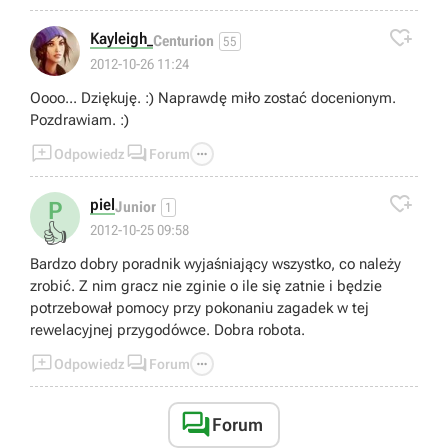

Kayleigh_
Centurion
55
2012-10-26 11:24
Oooo... Dziękuję. :) Naprawdę miło zostać docenionym.
Pozdrawiam. :)



Odpowiedz
Forum

piel
P
Junior
1
👍
2012-10-25 09:58
Bardzo dobry poradnik wyjaśniający wszystko, co należy
zrobić. Z nim gracz nie zginie o ile się zatnie i będzie
potrzebował pomocy przy pokonaniu zagadek w tej
rewelacyjnej przygodówce. Dobra robota.



Odpowiedz
Forum

Forum