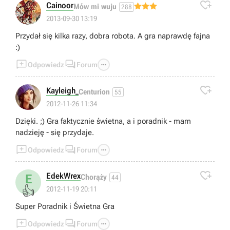

Cainoor
Mów mi wuju
288
2013-09-30 13:19
Przydał się kilka razy, dobra robota. A gra naprawdę fajna
:)



Odpowiedz
Forum

Kayleigh_
Centurion
55
2012-11-26 11:34
Dzięki. ;) Gra faktycznie świetna, a i poradnik - mam
nadzieję - się przydaje.



Odpowiedz
Forum

EdekWrex
E
Chorąży
44
👍
2012-11-19 20:11
Super Poradnik i Świetna Gra



Odpowiedz
Forum