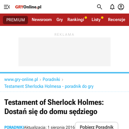




Newsroom
Gry
Rankingi
Listy
Recenzje
PREMIUM
www.gry-online.pl
Poradniki


Testament Sherlocka Holmesa - poradnik do gry
Testament of Sherlock Holmes:
Dostań się do domu sędziego
Pobierz Poradnik
PORADNIKI
Aktualizacja:
1 sierpnia 2016