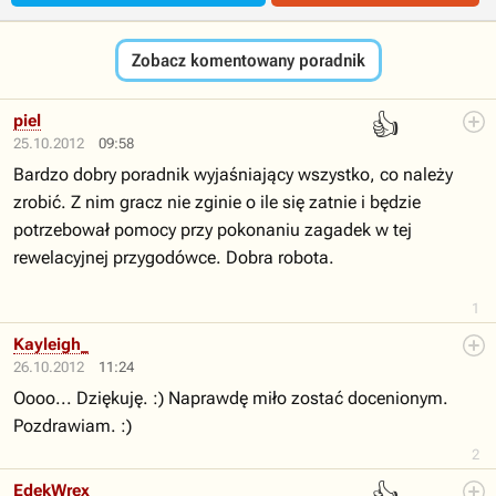
Zobacz komentowany poradnik
👍
piel
25.10.2012
09:58
Bardzo dobry poradnik wyjaśniający wszystko, co należy
zrobić. Z nim gracz nie zginie o ile się zatnie i będzie
potrzebował pomocy przy pokonaniu zagadek w tej
rewelacyjnej przygodówce. Dobra robota.
1
Kayleigh_
26.10.2012
11:24
Oooo... Dziękuję. :) Naprawdę miło zostać docenionym.
Pozdrawiam. :)
2
EdekWrex