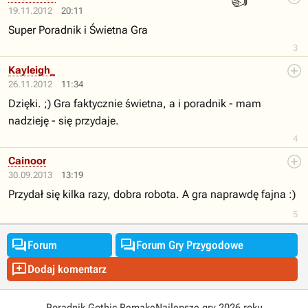
👍
19.11.2012
20:11
Super Poradnik i Świetna Gra
3
Kayleigh_
26.11.2012
11:34
Dzięki. ;) Gra faktycznie świetna, a i poradnik - mam
nadzieję - się przydaje.
4
Cainoor
30.09.2013
13:19
Przydał się kilka razy, dobra robota. A gra naprawdę fajna :)
5


Forum
Forum Gry Przygodowe

Dodaj komentarz
Poradnik Gothic Remake
Najlepsze gry 2026 roku