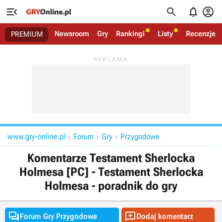




Newsroom
Gry
Rankingi
Listy
Recenzje
PREMIUM
www.gry-online.pl
Forum
Gry
Przygodowe



Komentarze Testament Sherlocka
Holmesa [PC] - Testament Sherlocka
Holmesa - poradnik do gry


Forum Gry Przygodowe
Dodaj komentarz