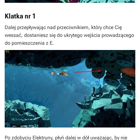
Klatka nr 1
Dalej przepływając nad przeciwnikiem, który chce Cię
wessać, dostaniesz się do ukrytego wejścia prowadzącego
do pomieszczenia z
E
.
Po zdobyciu Elektruny, płyń dalej w dół uważając, by nie