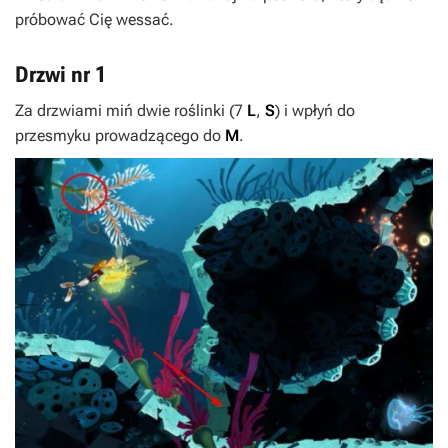
próbować Cię wessać.
Drzwi nr 1
Za drzwiami miń dwie roślinki (7
L
,
S
) i wpłyń do
przesmyku prowadzącego do
M
.