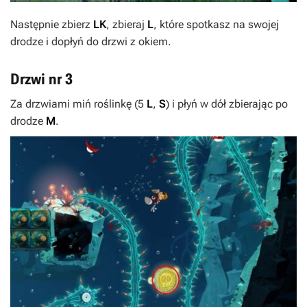
Następnie zbierz
LK
, zbieraj
L
, które spotkasz na swojej
drodze i dopłyń do drzwi z okiem.
Drzwi nr 3
Za drzwiami miń roślinkę (5
L
,
S
) i płyń w dół zbierając po
drodze
M
.