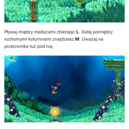
Pływaj między meduzami zbierając
L
. Dalej pomiędzy
ruchomymi kolumnami znajdziesz
M
. Uważaj na
przeciwnika tuż pod nią.