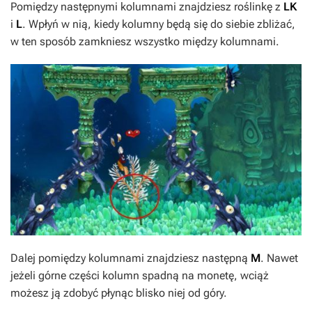
Pomiędzy następnymi kolumnami znajdziesz roślinkę z
LK
i
L
. Wpłyń w nią, kiedy kolumny będą się do siebie zbliżać,
w ten sposób zamkniesz wszystko między kolumnami.
Dalej pomiędzy kolumnami znajdziesz następną
M
. Nawet
jeżeli górne części kolumn spadną na monetę, wciąż
możesz ją zdobyć płynąc blisko niej od góry.