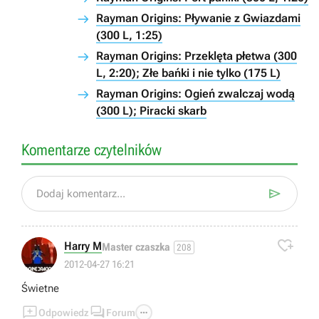
Rayman Origins: Pływanie z Gwiazdami
(300 L, 1:25)
Rayman Origins: Przeklęta płetwa (300
L, 2:20); Złe bańki i nie tylko (175 L)
Rayman Origins: Ogień zwalczaj wodą
(300 L); Piracki skarb
Komentarze czytelników

Dodaj komentarz...

Harry M
Master czaszka
208
2012-04-27 16:21
Świetne



Odpowiedz
Forum