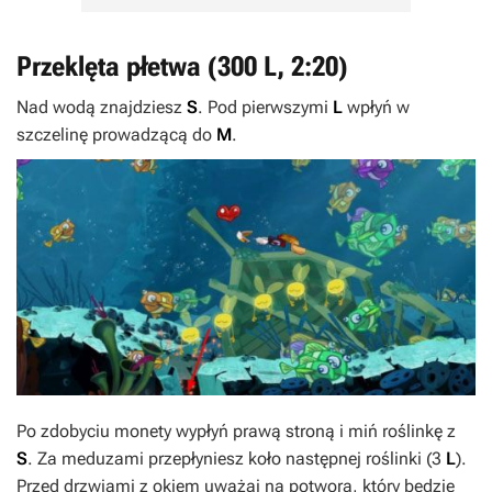
Przeklęta płetwa (300
L
, 2:20)
Nad wodą znajdziesz
S
. Pod pierwszymi
L
wpłyń w
szczelinę prowadzącą do
M
.
Po zdobyciu monety wypłyń prawą stroną i miń roślinkę z
S
. Za meduzami przepłyniesz koło następnej roślinki (3
L
).
Przed drzwiami z okiem uważaj na potwora, który będzie