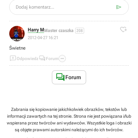

Dodaj komentarz...

Harry M
Master czaszka
208
2012-04-27 16:21
Świetne



Odpowiedz
Forum

Forum
Zabrania się kopiowanie jakichkolwiek obrazków, tekstów lub
informacji zawartych na tej stronie. Strona nie jest powiązana i/lub
wspierana przez twórców ani wydawców. Wszystkie loga i obrazki
są objęte prawami autorskimi należącymi do ich twórców.