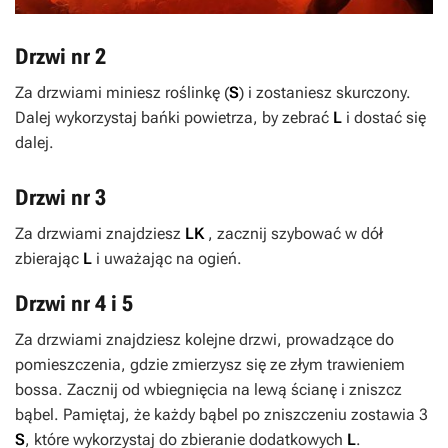
Drzwi nr 2
Za drzwiami miniesz roślinkę (
S
) i zostaniesz skurczony.
Dalej wykorzystaj bańki powietrza, by zebrać
L
i dostać się
dalej.
Drzwi nr 3
Za drzwiami znajdziesz
LK
, zacznij szybować w dół
zbierając
L
i uważając na ogień.
Drzwi nr 4 i 5
Za drzwiami znajdziesz kolejne drzwi, prowadzące do
pomieszczenia, gdzie zmierzysz się ze złym trawieniem
bossa. Zacznij od wbiegnięcia na lewą ścianę i zniszcz
bąbel. Pamiętaj, że każdy bąbel po zniszczeniu zostawia 3
S
, które wykorzystaj do zbieranie dodatkowych
L
.