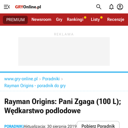




Newsroom
Gry
Rankingi
Listy
Recenzje
PREMIUM
www.gry-online.pl
Poradniki


Rayman Origins - poradnik do gry
Rayman Origins: Pani Zgaga (100 L);
Wędkarstwo podlodowe
Pobierz Poradnik
PORADNIKI
Aktualizacja:
30 sierpnia 2019