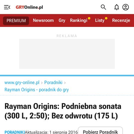




Newsroom
Gry
Rankingi
Listy
Recenzje
PREMIUM
www.gry-online.pl
Poradniki


Rayman Origins - poradnik do gry
Rayman Origins: Podniebna sonata
(300 L, 2:50); Bez odwrotu (175 L)
Pobierz Poradnik
PORADNIKI
Aktualizacja:
1 sierpnia 2016