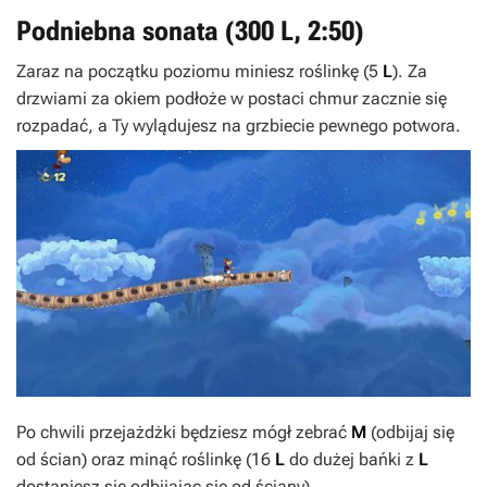
Podniebna sonata (300 L, 2:50)
Zaraz na początku poziomu miniesz roślinkę (5
L
). Za
drzwiami za okiem podłoże w postaci chmur zacznie się
rozpadać, a Ty wylądujesz na grzbiecie pewnego potwora.
Po chwili przejażdżki będziesz mógł zebrać
M
(odbijaj się
od ścian) oraz minąć roślinkę (16
L
do dużej bańki z
L
dostaniesz się odbijając się od ściany).