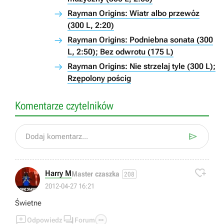
Rayman Origins: Wiatr albo przewóz
(300 L, 2:20)
Rayman Origins: Podniebna sonata (300
L, 2:50); Bez odwrotu (175 L)
Rayman Origins: Nie strzelaj tyle (300 L);
Rzępolony pościg
Komentarze czytelników

Dodaj komentarz...

Harry M
Master czaszka
208
2012-04-27 16:21
Świetne



Odpowiedz
Forum